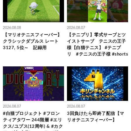
2026.08.08
2026.08.07
【マリオテニスフィーバー】
【テニプリ】零式サーブとツ
クラシックダブルス レート
イストサーブ テニスの王子
3127, 5位～ 記録用
様【白猫テニス】 #テニプ
リ #テニスの王子様 #shorts
2026.08.07
2026.08.07
#白猫プロジェクト #フロン
3回負けたら即終了配信【マ
ティアタワー 244階層 #エリ
リオテニスフィーバー】
クス/ユプス(12周年) & #カク