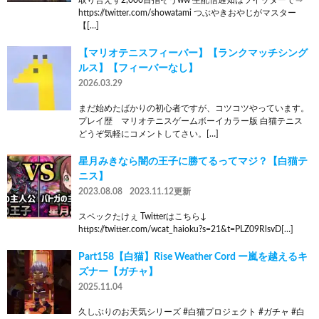
https://twitter.com/showatami つぶやきおやじがマスター
【[…]
【マリオテニスフィーバー】【ランクマッチシング
ルス】【フィーバーなし】
2026.03.29
まだ始めたばかりの初心者ですが、コツコツやっています。
プレイ歴 マリオテニスゲームボーイカラー版 白猫テニス
どうぞ気軽にコメントしてさい。[…]
星月みきなら闇の王子に勝てるってマジ？【白猫テ
ニス】
2023.08.08
2023.11.12更新
スペックたけぇ Twitterはこちら↓
https://twitter.com/wcat_haioku?s=21&t=PLZ09RlsvD[…]
Part158【白猫】Rise Weather Cord ー嵐を越えるキ
ズナー【ガチャ】
2025.11.04
久しぶりのお天気シリーズ #白猫プロジェクト #ガチャ #白