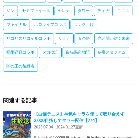
ジン
セミファイナル
セレナ
タワー
ティナ
ニエル
ファイナル
ホロライブコラボ
ランク上げ
リコリスリコイルコラボ
リョナ
五条悟
光と闇が紡ぐ未来
呪術廻戦コラボ
火力検証
白猫温泉物語
秘宝スタジアム
闇の王の後継者
関連する記事
【白猫テニス】神気キャラを使って取り合えず
2,000目指してタワー配信【7/4】
2023.07.04
2024.01.27更新
取り合えず2,000目指そうww 生配信通知はツイッターで⇒