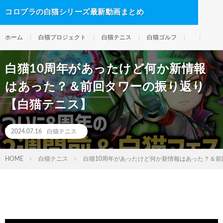
コロプラの白猫シリーズ最新動画まとめ
ホーム
白猫プロジェクト
白猫テニス
白猫ゴルフ
白猫10周年があったけど何か新情報
はあった？＆前回タワーの振り返り
【白猫テニス】
2024.07.16
白猫テニス
HOME
白猫テニス
白猫10周年があったけど何か新情報はあった？＆