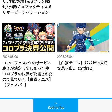
リア(杖/水着) & #フラン(鎖
剣/水着) & #ファクティス #
サマービーチバケーション
2026.08.06
2026.08.06
ついにフェスバ+のサービス
【白猫テニス】ﾀｳﾝﾌﾚﾏ♫大切
終了が決定してしまった件
な思ぃ出♫（記憶12）
コロプラの決算が公開された
ので見ていく【白猫テニス】
【フェスバ+】
Back to Top