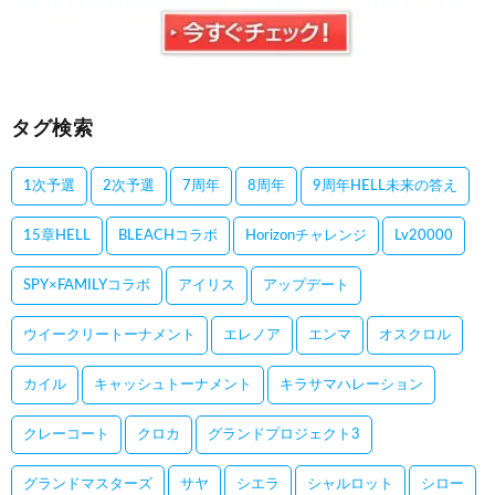
タグ検索
1次予選
2次予選
7周年
8周年
9周年HELL未来の答え
15章HELL
BLEACHコラボ
Horizonチャレンジ
Lv20000
SPY×FAMILYコラボ
アイリス
アップデート
ウイークリートーナメント
エレノア
エンマ
オスクロル
カイル
キャッシュトーナメント
キラサマハレーション
クレーコート
クロカ
グランドプロジェクト3
グランドマスターズ
サヤ
シエラ
シャルロット
シロー