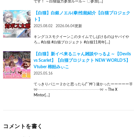
です！ ～白猫協力参加ルール～ 〇参加[…]
【白猫】白銀ノエル(拳)性能紹介【白猫プロジェク
ト】
2025.08.02
2026.06.04更新
キングコスモクイーンこのタイムでしばけるのはヤバイや
ろ… #白猫 #白猫プロジェクト #白猫11周年[…]
【白猫】新イベ来るニャん雑談やっるよ～【Devils
vs Scarlet】【白猫プロジェクト NEW WORLD’S】
Vtuber 棉飴みぃこ
2025.05.16
てっきりバニー２かと思ったら(*´艸`) 違かったーーーーー🐰
୨୧┈┈┈┈┈┈┈┈┈┈┈┈┈┈┈┈┈୨୧ ～The X
Mintor[…]
コメントを書く