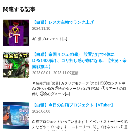
関連する記事
【白猫】レスカ主軸でランク上げ
2024.11.10
#白猫プロジェクト[…]
【白猫】帝国４ジュダ(拳) 設置だけで4体に
DPS1400億↑、ゴリ押し感が癖になる。【実況・帝
国戦旗４】
2023.06.01
2023.11.09更新
▼装備詳細 [武器] カクリアモチーフ [スロ] ①②コンチャ中
AS強化＋45% ③会心ダメージ＋25% [指輪] ①リアーナの首
飾り ②会心ダメージ[…]
【白猫】今日の白猫プロジェクト【VTuber】
2026.06.08
白猫プロジェクトやっていきます！ イベントストーリーや協
力などやっていきます！ ストーリーに関してはネタバレ注意