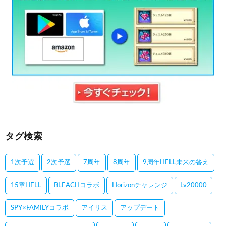
タグ検索
1次予選
2次予選
7周年
8周年
9周年HELL未来の答え
15章HELL
BLEACHコラボ
Horizonチャレンジ
Lv20000
SPY×FAMILYコラボ
アイリス
アップデート