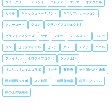
ウイークリートーナメント
エレノア
エンマ
オスクロル
カイル
キャッシュトーナメント
キラサマハレーション
クレーコート
クロカ
グランドプロジェクト3
グランドマスターズ
サヤ
シエラ
シャルロット
シロー
ジン
セミファイナル
セレナ
タワー
ティナ
ニエル
ファイナル
ホロライブコラボ
ランク上げ
リコリスリコイルコラボ
リョナ
五条悟
光と闇が紡ぐ未来
呪術廻戦コラボ
火力検証
白猫温泉物語
秘宝スタジアム
闇の王の後継者