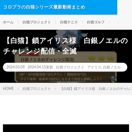
コロプラの白猫シリーズ最新動画まとめ
ホーム
白猫プロジェクト
白猫テニス
白猫ゴルフ
【白猫】鎖アイリス様 白銀ノエルの
チャレンジ配信・全滅
2024.03.09
2024.04.15更新
白猫プロジェクト
アイリス
,
白銀ノエル
HOME
白猫プロジェクト
【白猫】鎖アイリス様 白銀ノエルのチャレ