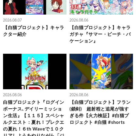
2026.08.07
2026.08.06
【白猫プロジェクト】キャラ
【白猫プロジェクト】キャラ
クター紹介
ガチャ『サマー・ビーチ・バ
ケーション』
2026.08.06
2026.08.06
白猫プロジェクト『ログイン
【白猫プロジェクト】フラン
ボーナス､デイリーミッショ
(鎖剣) 超射程と追尾が強す
ン生活』【１１５】スペシャ
ぎる件【火力検証】#白猫プ
ルクエスト：夏れ！プレクエ
ロジェクト #白猫 #shorts
の夏れ！６th Waveで１０ク
リアしようをやりながら「ジ