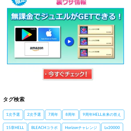
タグ検索
1次予選
2次予選
7周年
8周年
9周年HELL未来の答え
15章HELL
BLEACHコラボ
Horizonチャレンジ
Lv20000