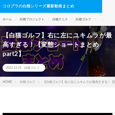
コロプラの白猫シリーズ最新動画まとめ
ホーム
白猫プロジェクト
白猫テニス
白猫ゴルフ
【白猫ゴルフ】右に左にユキムラが最
高すぎる！【変態ショートまとめ
part2】
2023.12.31
白猫ゴルフ
HOME
白猫ゴルフ
【白猫ゴルフ】右に左にユキムラが最高すぎる！【変態