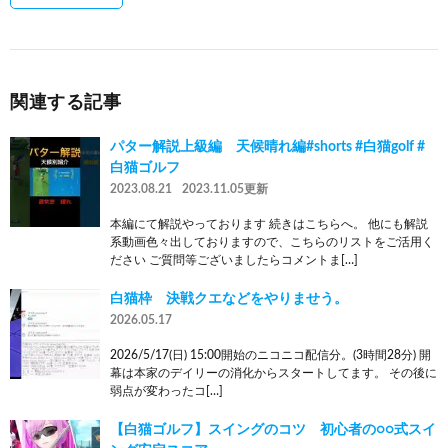
関連する記事
パター解説上級編 天候晴れ編#shorts #白猫golf #
白猫ゴルフ
2023.08.21
2023.11.05更新
本編にて解説やっております 続きはこちらへ。 他にも解説
系動画色々出しておりますので、こちらのリストをご活用く
ださい ご質問等ございましたらコメントま[…]
白猫枠 決戦クエなどをやりませう。
2026.05.17
2026/5/17(日) 15:00開始のニコニコ配信分。(3時間28分) 開
幕は本家のデイリーの消化からスタートしてます。 その後に
弱点が変わったコ[…]
【白猫ゴルフ】スイングのコツ 初心者の○○式スイ