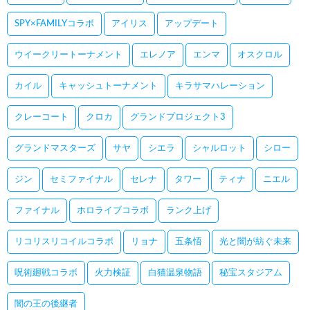
SPY×FAMILYコラボ
アイリス
アップデート
ウイークリートーナメント
エレノア
エンマ
オスクロル
カイル
キャッシュトーナメント
キラサマハレーション
クレーコート
クロカ
グランドプロジェクト3
グランドマスターズ
サヤ
シエラ
シャルロット
シロー
ジン
セミファイナル
セレナ
タワー
ティナ
ニエル
ファイナル
ホロライブコラボ
ランク上げ
リコリスリコイルコラボ
リョナ
五条悟
光と闇が紡ぐ未来
呪術廻戦コラボ
火力検証
白猫温泉物語
秘宝スタジアム
闇の王の後継者