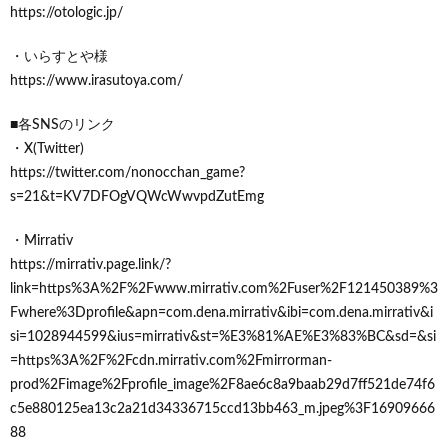
https://otologic.jp/
・いらすとや様
https://www.irasutoya.com/
■各SNSのリンク
・X(Twitter)
https://twitter.com/nonocchan_game?
s=21&t=KV7DFOgVQWcWwvpdZutEmg
・Mirrativ
https://mirrativ.page.link/?
link=https%3A%2F%2Fwww.mirrativ.com%2Fuser%2F121450389%3
Fwhere%3Dprofile&apn=com.dena.mirrativ&ibi=com.dena.mirrativ&i
si=1028944599&ius=mirrativ&st=%E3%81%AE%E3%83%BC&sd=&si
=https%3A%2F%2Fcdn.mirrativ.com%2Fmirrorman-
prod%2Fimage%2Fprofile_image%2F8ae6c8a9baab29d7ff521de74f6
c5e880125ea13c2a21d34336715ccd13bb463_m.jpeg%3F16909666
88