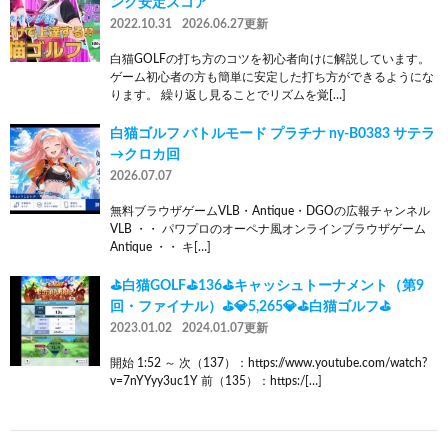
ング安定スコア
2022.10.31
2026.06.27更新
白猫GOLFの打ち方のコツを初心者向けに解説しています。
ゲーム初心者の方も簡単に安定した打ち方ができるようにな
ります。 繰り返し見ることでリズムを覚[…]
白猫ゴルフ バトルモード プラチナ ny-B0383 サテラ
→クロカ回
2026.07.07
無料ブラウザゲームVLB・Antique・DGOの広報チャンネル
VLB ・・ パワプロのオーペナ風オンラインブラウザゲーム
Antique ・・ キ[…]
⛳白猫GOLF⛳136⛳キャッシュトーナメント（第9
回・ファイナル）⛳💎5,265💎⛳白猫ゴルフ⛳
2023.01.02
2024.01.07更新
開始 1:52 ～ 次（137）：https://www.youtube.com/watch?
v=7nYYyy3uc1Y 前（135）：https:/[…]