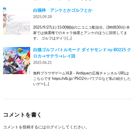
白猫枠 アンケとかゴルフとか
2025.09.28
2025/9/27(土) 15:00開始のニコニコ配信分。(3時間30分) 本
家では抽選権でのキャラ抽選とアンケのほうに回答してま
す。 ゴルフはデイリ[…]
白猫ゴルフ バトルモード ダイヤモンド ny-B0225 ク
ロカ→サテラ→レイ回
2025.06.21
無料ブラウザゲームVLB・Antiqueの広報チャンネル URLは
こちらです https://vlb.jp/ PSO2やパワプロなど私の紹介した
いゲー[…]
コメントを書く
コメントを投稿するには
ログイン
してください。