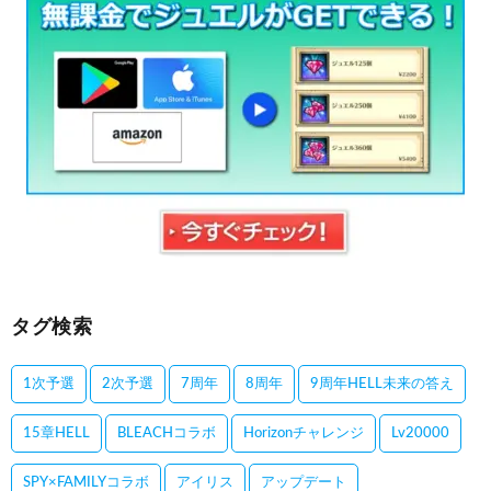
タグ検索
1次予選
2次予選
7周年
8周年
9周年HELL未来の答え
15章HELL
BLEACHコラボ
Horizonチャレンジ
Lv20000
SPY×FAMILYコラボ
アイリス
アップデート