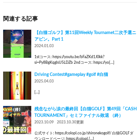
関連する記事
【白猫ゴルフ】第11回Weekly Tournamet二次予選ニ
アピン。Part 1
2024.01.03
1stコース: https://youtu.be/bFaZKd1J0kk?
si=Py8BgKqglsU5LDZb 2ndコース: https://yo[…]
Driving Contest#gameplay #golf #白猫
2025.04.03
[…]
残念ながら涙の最終回【白猫GOLF】第49回「CASH
TOURNAMENT」セミファイナル敗退 （終）
2023.10.09
2023.10.30更新
公式サイト: https://colopl.co.jp/shironekogolf/ 白猫GOLFダ
ウンロードページ: https://colopl.[…]