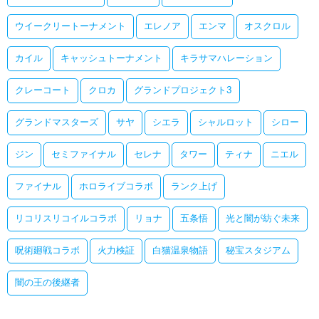
ウイークリートーナメント
エレノア
エンマ
オスクロル
カイル
キャッシュトーナメント
キラサマハレーション
クレーコート
クロカ
グランドプロジェクト3
グランドマスターズ
サヤ
シエラ
シャルロット
シロー
ジン
セミファイナル
セレナ
タワー
ティナ
ニエル
ファイナル
ホロライブコラボ
ランク上げ
リコリスリコイルコラボ
リョナ
五条悟
光と闇が紡ぐ未来
呪術廻戦コラボ
火力検証
白猫温泉物語
秘宝スタジアム
闇の王の後継者