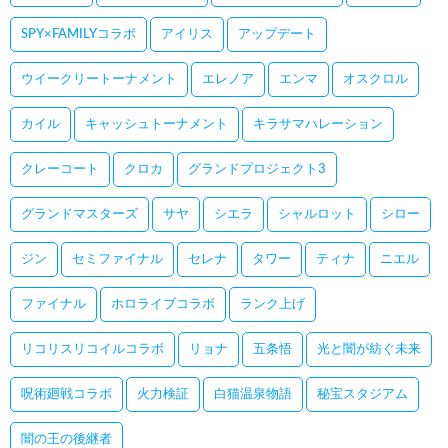
SPY×FAMILYコラボ
アイリス
アップデート
ウイークリートーナメント
エレノア
エンマ
オスクロル
カイル
キャッシュトーナメント
キラサマハレーション
クレーコート
クロカ
グランドプロジェクト3
グランドマスターズ
サヤ
シエラ
シャルロット
シロー
ジン
セミファイナル
セレナ
タワー
ティナ
ニエル
ファイナル
ホロライブコラボ
ランク上げ
リコリスリコイルコラボ
リョナ
五条悟
光と闇が紡ぐ未来
呪術廻戦コラボ
火力検証
白猫温泉物語
秘宝スタジアム
闇の王の後継者