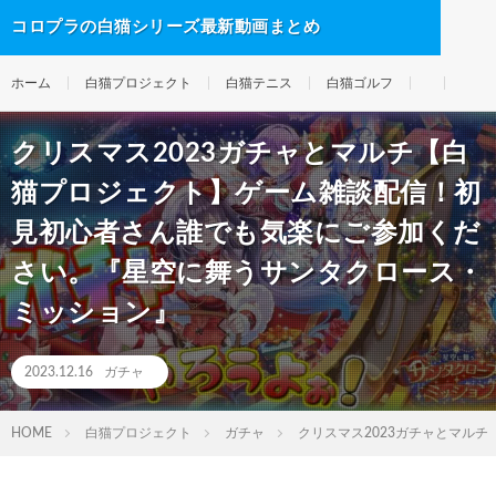
コロプラの白猫シリーズ最新動画まとめ
ホーム
白猫プロジェクト
白猫テニス
白猫ゴルフ
クリスマス2023ガチャとマルチ【白
猫プロジェクト】ゲーム雑談配信！初
見初心者さん誰でも気楽にご参加くだ
さい。『星空に舞うサンタクロース・
ミッション』
2023.12.16
ガチャ
HOME
白猫プロジェクト
ガチャ
クリスマス2023ガチャとマル