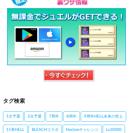
タグ検索
1次予選
2次予選
7周年
8周年
9周年HELL未来の答え
15章HELL
BLEACHコラボ
Horizonチャレンジ
Lv20000