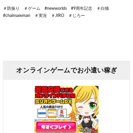
＃防振り ＃ゲーム #newworlds #9周年記念 ＃白猫
#chainsawman ＃実況 ＃JIRO ＃じろー
オンラインゲームでお小遣い稼ぎ