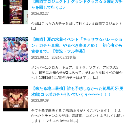
【白猫プロジェクト】グランドクラス☆５確定ガチ
ャを回して行くよ♪
2026.02.27
今回はこちらのガチャを回して行くよ♪ ＃白猫プロジェクト
[…]
【白猫】夏の水着イベント「キラサマ☆ハレーショ
ン」ガチャ直前、やるべき事まとめ！ 初心者から
古参まで。【実況・フル字幕】
2021.08.11
2026.05.31更新
メンバーはクロカ、キュア、ミトラ、ソフィ、アピスの5
人。 最初にお知らせが2つあって、それから次回イベの紹介
へ！ 13日16時に7周年ガチャは終了し、[…]
【来たる地上最強】誰も予想しなかった範馬刃牙(勇
次郎)コラボガチャ引いていくぅ〜〜〜！！！
2023.09.09
全てを拳で解決する ご視聴ありがとうございます！！！ よ
かったらチャンネル登録、高評価、コメント よろしくお願い
します！ マキエのTwitter ht[…]