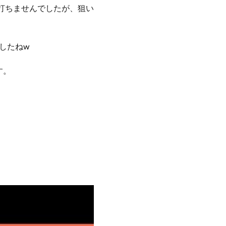
を打ちませんでしたが、狙い
したねw
す。