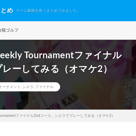
まとめ
ゲーム動画を色々まとめてみました。
白猫ゴルフ
ly Tournamentファイナル
プレーしてみる（オマケ2）
トーナメント
,
シエラ
,
ファイナル
Tournamentファイナル2ndコース。シエラでプレーしてみる（オマケ2）