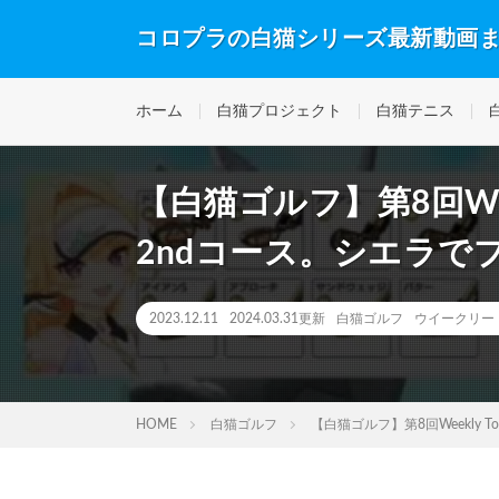
コロプラの白猫シリーズ最新動画
ホーム
白猫プロジェクト
白猫テニス
【白猫ゴルフ】第8回Week
2ndコース。シエラで
2023.12.11
2024.03.31更新
白猫ゴルフ
ウイークリー
HOME
白猫ゴルフ
【白猫ゴルフ】第8回Weekly 