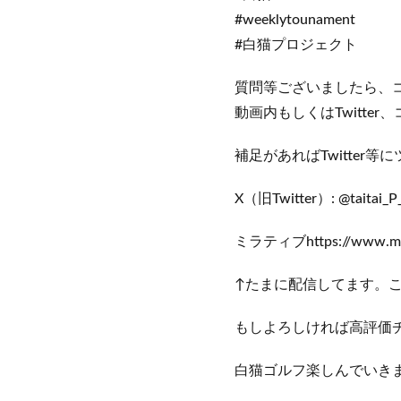
#weeklytounament
#白猫プロジェクト
質問等ございましたら、
動画内もしくはTwitte
補足があればTwitte
X（旧Twitter）: @taitai_
ミラティブhttps://www.mirr
↑たまに配信してます。
もしよろしければ高評価
白猫ゴルフ楽しんでいき