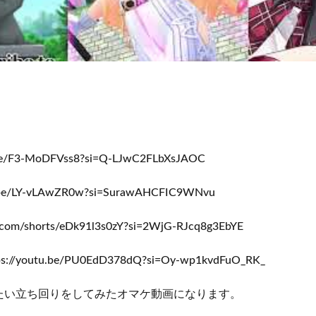
.be/F3-MoDFVss8?si=Q-LJwC2FLbXsJAOC
.be/LY-vLAwZR0w?si=SurawAHCFIC9WNvu
com/shorts/eDk91l3s0zY?si=2WjG-RJcq8g3EbYE
/youtu.be/PU0EdD378dQ?si=Oy-wp1kvdFuO_RK_
たい立ち回りをしてみたオマケ動画になります。