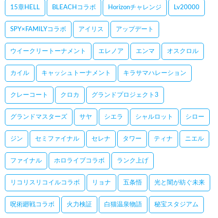
15章HELL
BLEACHコラボ
Horizonチャレンジ
Lv20000
SPY×FAMILYコラボ
アイリス
アップデート
ウイークリートーナメント
エレノア
エンマ
オスクロル
カイル
キャッシュトーナメント
キラサマハレーション
クレーコート
クロカ
グランドプロジェクト3
グランドマスターズ
サヤ
シエラ
シャルロット
シロー
ジン
セミファイナル
セレナ
タワー
ティナ
ニエル
ファイナル
ホロライブコラボ
ランク上げ
リコリスリコイルコラボ
リョナ
五条悟
光と闇が紡ぐ未来
呪術廻戦コラボ
火力検証
白猫温泉物語
秘宝スタジアム