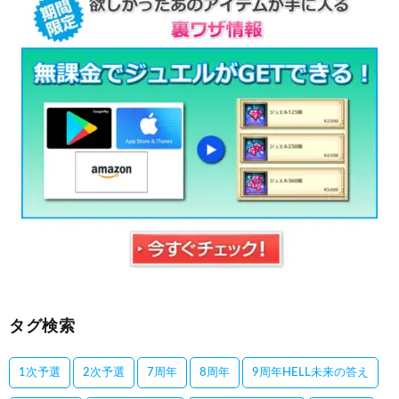
タグ検索
1次予選
2次予選
7周年
8周年
9周年HELL未来の答え