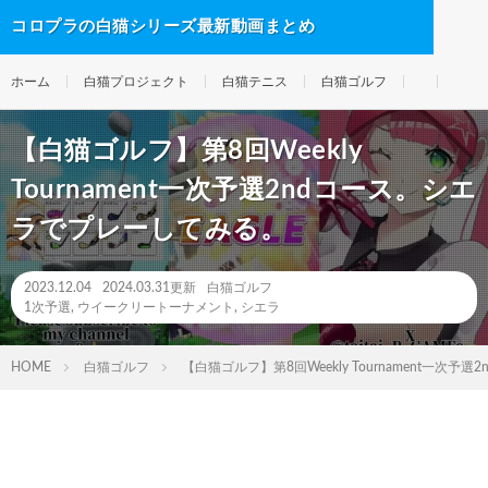
コロプラの白猫シリーズ最新動画まとめ
ホーム
白猫プロジェクト
白猫テニス
白猫ゴルフ
【白猫ゴルフ】第8回Weekly
Tournament一次予選2ndコース。シエ
ラでプレーしてみる。
2023.12.04
2024.03.31更新
白猫ゴルフ
1次予選
,
ウイークリートーナメント
,
シエラ
HOME
白猫ゴルフ
【白猫ゴルフ】第8回Weekly Tournament一次