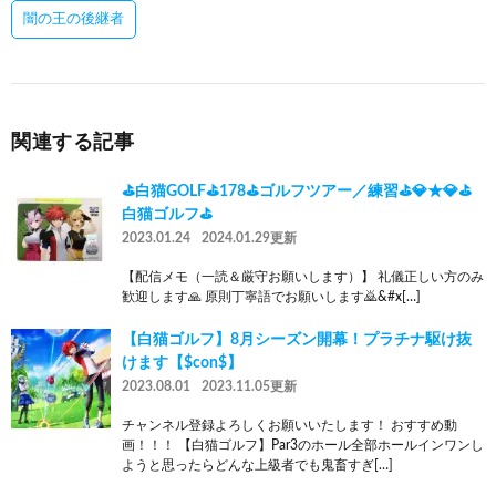
闇の王の後継者
関連する記事
⛳白猫GOLF⛳178⛳ゴルフツアー／練習⛳💎★💎⛳
白猫ゴルフ⛳
2023.01.24
2024.01.29更新
【配信メモ（一読＆厳守お願いします）】 礼儀正しい方のみ
歓迎します🙏 原則丁寧語でお願いします🙇‍&#x[…]
【白猫ゴルフ】8月シーズン開幕！プラチナ駆け抜
けます【$con$】
2023.08.01
2023.11.05更新
チャンネル登録よろしくお願いいたします！ おすすめ動
画！！！ 【白猫ゴルフ】Par3のホール全部ホールインワンし
ようと思ったらどんな上級者でも鬼畜すぎ[…]