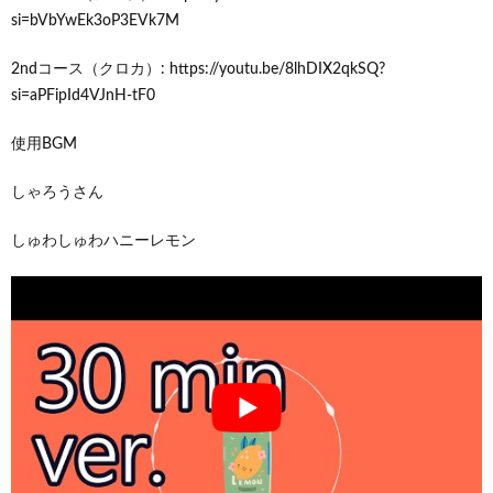
si=bVbYwEk3oP3EVk7M
2ndコース（クロカ）: https://youtu.be/8lhDIX2qkSQ?
si=aPFipId4VJnH-tF0
使用BGM
しゃろうさん
しゅわしゅわハニーレモン