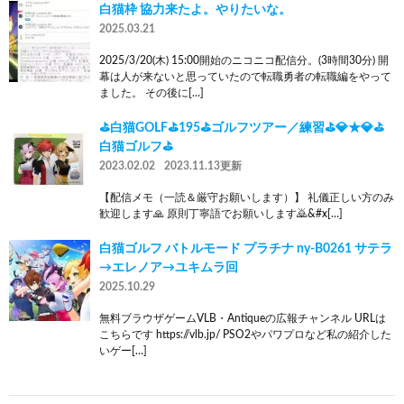
白猫枠 協力来たよ。やりたいな。
2025.03.21
2025/3/20(木) 15:00開始のニコニコ配信分。(3時間30分) 開
幕は人が来ないと思っていたので転職勇者の転職編をやって
ました。 その後に[…]
⛳白猫GOLF⛳195⛳ゴルフツアー／練習⛳💎★💎⛳
白猫ゴルフ⛳
2023.02.02
2023.11.13更新
【配信メモ（一読＆厳守お願いします）】 礼儀正しい方のみ
歓迎します🙏 原則丁寧語でお願いします🙇‍&#x[…]
白猫ゴルフ バトルモード プラチナ ny-B0261 サテラ
→エレノア→ユキムラ回
2025.10.29
無料ブラウザゲームVLB・Antiqueの広報チャンネル URLは
こちらです https://vlb.jp/ PSO2やパワプロなど私の紹介した
いゲー[…]