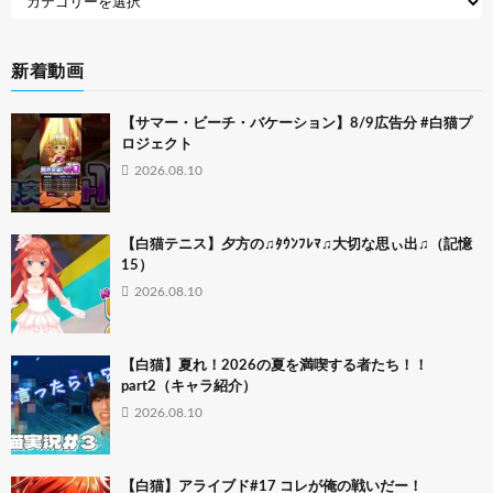
新着動画
【サマー・ビーチ・バケーション】8/9広告分 #白猫プ
ロジェクト
2026.08.10
【白猫テニス】夕方の♫ﾀｳﾝﾌﾚﾏ♫大切な思ぃ出♫（記憶
15）
2026.08.10
【白猫】夏れ！2026の夏を満喫する者たち！！
part2（キャラ紹介）
2026.08.10
【白猫】アライブド#17 コレが俺の戦いだー！