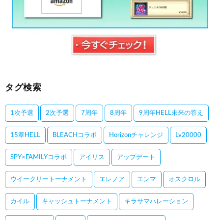
タグ検索
1次予選
2次予選
7周年
8周年
9周年HELL未来の答え
15章HELL
BLEACHコラボ
Horizonチャレンジ
Lv20000
SPY×FAMILYコラボ
アイリス
アップデート
ウイークリートーナメント
エレノア
エンマ
オスクロル
カイル
キャッシュトーナメント
キラサマハレーション