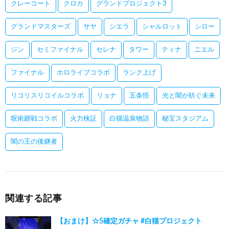
クレーコート
クロカ
グランドプロジェクト3
グランドマスターズ
サヤ
シエラ
シャルロット
シロー
ジン
セミファイナル
セレナ
タワー
ティナ
ニエル
ファイナル
ホロライブコラボ
ランク上げ
リコリスリコイルコラボ
リョナ
五条悟
光と闇が紡ぐ未来
呪術廻戦コラボ
火力検証
白猫温泉物語
秘宝スタジアム
闇の王の後継者
関連する記事
【おまけ】☆5確定ガチャ #白猫プロジェクト