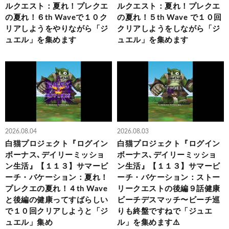
ルクエスト：夏れ！プレクエ
ルクエスト：夏れ！プレクエ
の夏れ！６th Waveで１０ク
の夏れ！５th Wave で１０回
リアしようをやりながら「ジ
クリアしようをしながら「ジ
ュエル」を集めます
ュエル」を集めます
2026.08.04
2026.08.03
白猫プロジェクト『ログイン
白猫プロジェクト『ログイン
ボーナス､デイリーミッショ
ボーナス､デイリーミッショ
ン生活』【１１３】サマービ
ン生活』【１１３】サマービ
ーチ・バケーション：夏れ！
ーチ・バケーション：ストー
プレクエの夏れ！４th Wave
リークエストの後編９話健康
と後編の健康ってすばらしい
ビーチデスマッチ〜ビーチ巡
で１０回クリアしようと「ジ
りも終盤ですねで「ジュエ
ュエル」集め
ル」を集めます⚠️