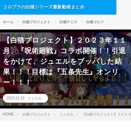
コロプラの白猫シリーズ最新動画まとめ
ホーム
白猫プロジェクト
白猫テニス
白猫ゴルフ
【白猫プロジェクト】２０２３年１１
月、『呪術廻戦』コラボ開催！！引退
をかけて、ジュエルをブッパした結
果！！！目標は『五条先生』オンリ
ー！！！
2023.11.22
ジュエル
HOME
白猫プロジェクト
ジュエル
【白猫プロジェクト】２０２