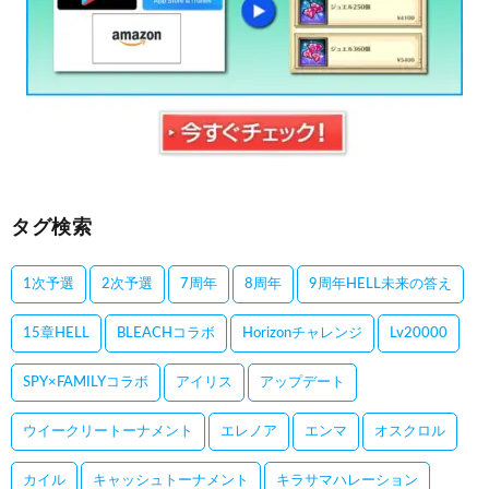
タグ検索
1次予選
2次予選
7周年
8周年
9周年HELL未来の答え
15章HELL
BLEACHコラボ
Horizonチャレンジ
Lv20000
SPY×FAMILYコラボ
アイリス
アップデート
ウイークリートーナメント
エレノア
エンマ
オスクロル
カイル
キャッシュトーナメント
キラサマハレーション