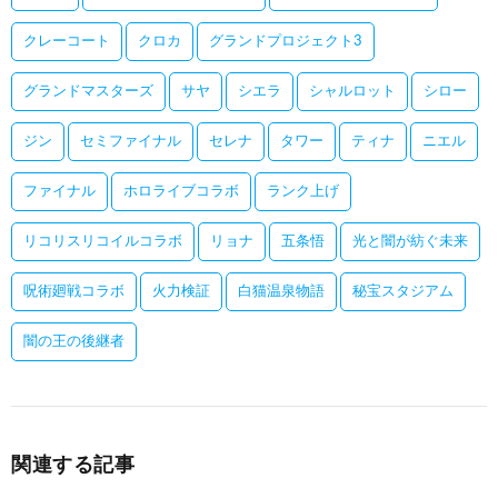
クレーコート
クロカ
グランドプロジェクト3
グランドマスターズ
サヤ
シエラ
シャルロット
シロー
ジン
セミファイナル
セレナ
タワー
ティナ
ニエル
ファイナル
ホロライブコラボ
ランク上げ
リコリスリコイルコラボ
リョナ
五条悟
光と闇が紡ぐ未来
呪術廻戦コラボ
火力検証
白猫温泉物語
秘宝スタジアム
闇の王の後継者
関連する記事