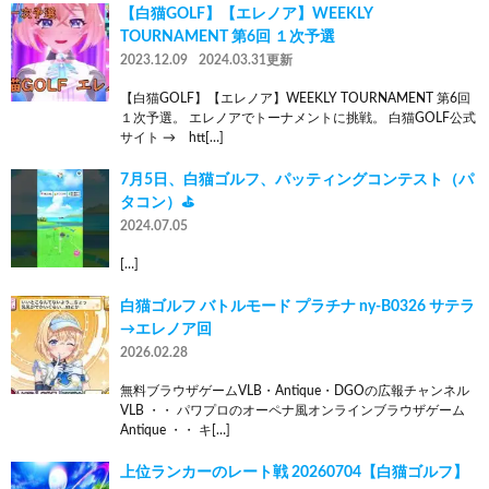
【白猫GOLF】【エレノア】WEEKLY
TOURNAMENT 第6回 １次予選
2023.12.09
2024.03.31更新
【白猫GOLF】【エレノア】WEEKLY TOURNAMENT 第6回
１次予選。 エレノアでトーナメントに挑戦。 白猫GOLF公式
サイト → htt[…]
7月5日、白猫ゴルフ、パッティングコンテスト（パ
タコン）⛳️
2024.07.05
[…]
白猫ゴルフ バトルモード プラチナ ny-B0326 サテラ
→エレノア回
2026.02.28
無料ブラウザゲームVLB・Antique・DGOの広報チャンネル
VLB ・・ パワプロのオーペナ風オンラインブラウザゲーム
Antique ・・ キ[…]
上位ランカーのレート戦 20260704【白猫ゴルフ】