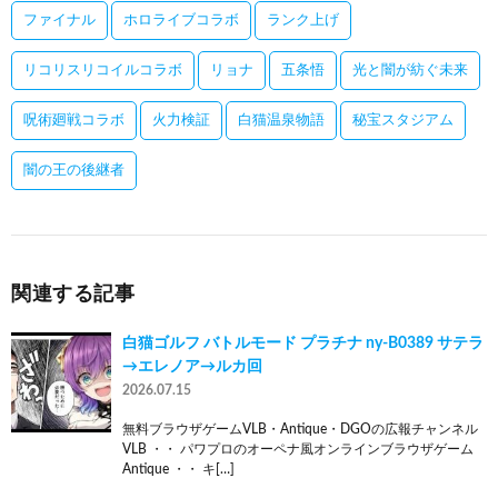
ファイナル
ホロライブコラボ
ランク上げ
リコリスリコイルコラボ
リョナ
五条悟
光と闇が紡ぐ未来
呪術廻戦コラボ
火力検証
白猫温泉物語
秘宝スタジアム
闇の王の後継者
関連する記事
白猫ゴルフ バトルモード プラチナ ny-B0389 サテラ
→エレノア→ルカ回
2026.07.15
無料ブラウザゲームVLB・Antique・DGOの広報チャンネル
VLB ・・ パワプロのオーペナ風オンラインブラウザゲーム
Antique ・・ キ[…]