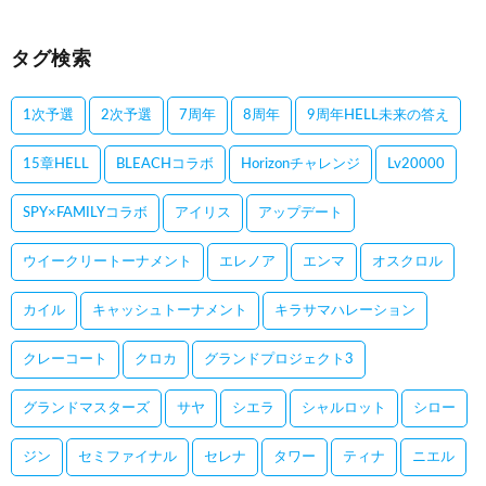
タグ検索
1次予選
2次予選
7周年
8周年
9周年HELL未来の答え
15章HELL
BLEACHコラボ
Horizonチャレンジ
Lv20000
SPY×FAMILYコラボ
アイリス
アップデート
ウイークリートーナメント
エレノア
エンマ
オスクロル
カイル
キャッシュトーナメント
キラサマハレーション
クレーコート
クロカ
グランドプロジェクト3
グランドマスターズ
サヤ
シエラ
シャルロット
シロー
ジン
セミファイナル
セレナ
タワー
ティナ
ニエル