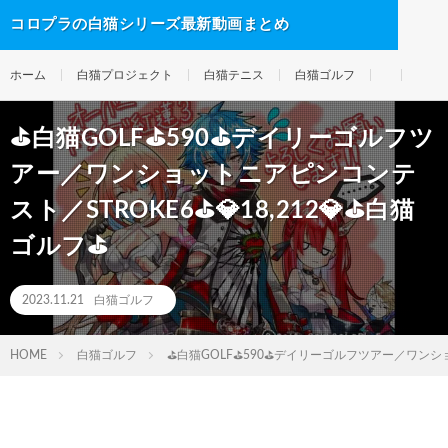
コロプラの白猫シリーズ最新動画まとめ
ホーム
白猫プロジェクト
白猫テニス
白猫ゴルフ
⛳白猫GOLF⛳590⛳デイリーゴルフツ
アー／ワンショットニアピンコンテ
スト／STROKE6⛳💎18,212💎⛳白猫
ゴルフ⛳
2023.11.21
白猫ゴルフ
HOME
白猫ゴルフ
⛳白猫GOLF⛳590⛳デイリーゴルフツアー／ワンショッ