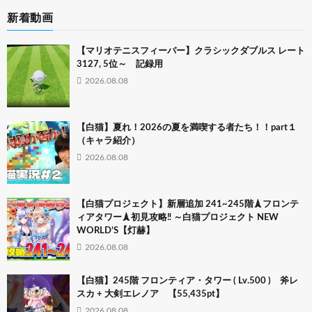
新着動画
【マリオテニスフィーバー】クラシックダブルス レート
3127, 5位～ 記録用
2026.08.08
【白猫】夏れ！2026の夏を満喫する者たち！！part１
（キャラ紹介）
2026.08.08
【白猫プロジェクト】新層追加 241~245階🗼フロンテ
ィアタワー🗼初見攻略‼ ～白猫プロジェクト NEW
WORLD’S【灯赫】
2026.08.08
【白猫】245階 フロンティア・タワー ( Lv.500 ) 斧レ
スカ + 大剣エレノア 【55,435pt】
2026.08.08