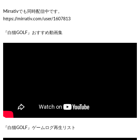
Mirrativでも同時配信中です。
https://mirrativ.com/user/1607813
『白猫GOLF』おすすめ動画集
『白猫GOLF』ゲームログ再生リスト