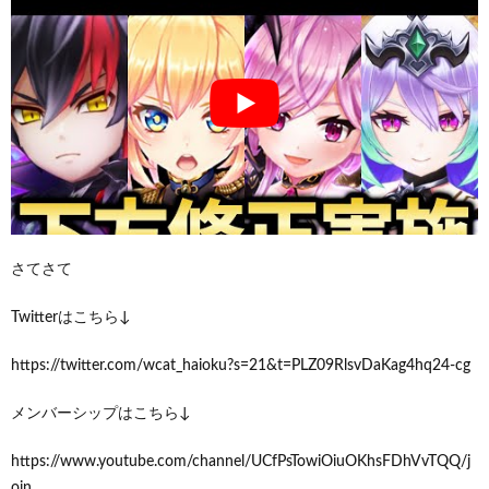
さてさて
Twitterはこちら↓
https://twitter.com/wcat_haioku?s=21&t=PLZ09RlsvDaKag4hq24-cg
メンバーシップはこちら↓
https://www.youtube.com/channel/UCfPsTowiOiuOKhsFDhVvTQQ/j
oin