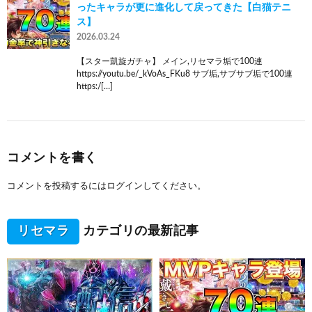
ったキャラが更に進化して戻ってきた【白猫テニ
ス】
2026.03.24
【スター凱旋ガチャ】 メイン,リセマラ垢で100連
https://youtu.be/_kVoAs_FKu8 サブ垢,サブサブ垢で100連
https:/[…]
コメントを書く
コメントを投稿するには
ログイン
してください。
リセマラ
カテゴリの最新記事