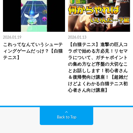
2026.01.19
2026.01.13
これってなんていうシューテ
【白猫テニス】進撃の巨人コ
ィングゲームだっけ？【白猫
ラボで始める方必見！リセマ
テニス】
ラについて、ガチャポイント
の集め方など序盤の大切なこ
とお話しします！初心者さん
＆復帰勢向け講座！【超雑だ
けどよくわかる白猫テニス初
心者さん向け講座】
Back to Top