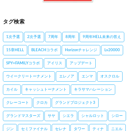
タグ検索
1次予選
2次予選
7周年
8周年
9周年HELL未来の答え
15章HELL
BLEACHコラボ
Horizonチャレンジ
Lv20000
SPY×FAMILYコラボ
アイリス
アップデート
ウイークリートーナメント
エレノア
エンマ
オスクロル
カイル
キャッシュトーナメント
キラサマハレーション
クレーコート
クロカ
グランドプロジェクト3
グランドマスターズ
サヤ
シエラ
シャルロット
シロー
ジン
セミファイナル
セレナ
タワー
ティナ
ニエル