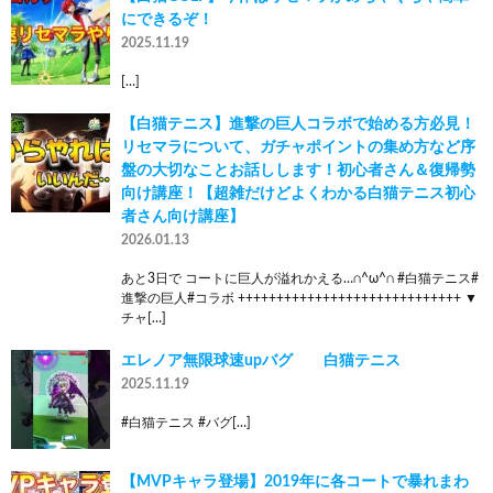
にできるぞ！
2025.11.19
[…]
【白猫テニス】進撃の巨人コラボで始める方必見！
リセマラについて、ガチャポイントの集め方など序
盤の大切なことお話しします！初心者さん＆復帰勢
向け講座！【超雑だけどよくわかる白猫テニス初心
者さん向け講座】
2026.01.13
あと3日で コートに巨人が溢れかえる…∩^ω^∩ #白猫テニス#
進撃の巨人#コラボ +++++++++++++++++++++++++++++ ▼
チャ[…]
エレノア無限球速upバグ 白猫テニス
2025.11.19
#白猫テニス #バグ[…]
【MVPキャラ登場】2019年に各コートで暴れまわ