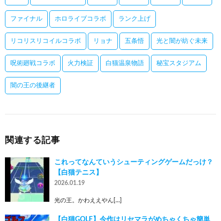
ファイナル
ホロライブコラボ
ランク上げ
リコリスリコイルコラボ
リョナ
五条悟
光と闇が紡ぐ未来
呪術廻戦コラボ
火力検証
白猫温泉物語
秘宝スタジアム
闇の王の後継者
関連する記事
これってなんていうシューティングゲームだっけ？
【白猫テニス】
2026.01.19
光の王。かわええやん[…]
【白猫GOLF】今作はリセマラがめちゃくちゃ簡単