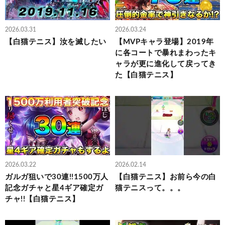
2026.03.31
2026.03.24
【白猫テニス】汝を滅したい
【MVPキャラ登場】2019年
に各コートで暴れまわったキ
ャラが更に進化して戻ってき
た【白猫テニス】
2026.03.22
2026.02.14
ガルガ狙いで30連!!1500万人
【白猫テニス】お前ら今の白
記念ガチャと星4ギア確定ガ
猫テニスって。。。
チャ!!【白猫テニス】