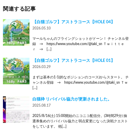
関連する記事
【白猫ゴルフ】アストラコース【HOLE 04】
2026.05.10
マールちゃんのフライングショットがドーン！ チャンネル登
録 → https://www.youtube.com/@taki_sn Ｔｗｉｔｔｅ
ｒ → […]
【白猫ゴルフ】アストラコース【HOLE 01】
2026.03.29
まずは基本の1-1(的なポジションのコース)からスタート。 チ
ャンネル登録 → https://www.youtube.com/@taki_sn Ｔｗ
[…]
白猫枠 リバイバル協力が更新されました。
2025.08.17
2025/8/16(土) 15:00開始のニコニコ配信分。(3時間29分) 抽
選券集めのリバイバル協力と弱点変更になった決戦クエスト
をしています。 他[…]