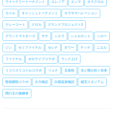
ウイークリートーナメント
エレノア
エンマ
オスクロル
カイル
キャッシュトーナメント
キラサマハレーション
クレーコート
クロカ
グランドプロジェクト3
グランドマスターズ
サヤ
シエラ
シャルロット
シロー
ジン
セミファイナル
セレナ
タワー
ティナ
ニエル
ファイナル
ホロライブコラボ
ランク上げ
リコリスリコイルコラボ
リョナ
五条悟
光と闇が紡ぐ未来
呪術廻戦コラボ
火力検証
白猫温泉物語
秘宝スタジアム
闇の王の後継者