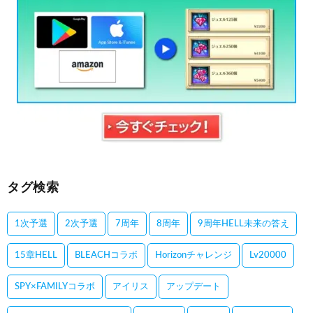
タグ検索
1次予選
2次予選
7周年
8周年
9周年HELL未来の答え
15章HELL
BLEACHコラボ
Horizonチャレンジ
Lv20000
SPY×FAMILYコラボ
アイリス
アップデート