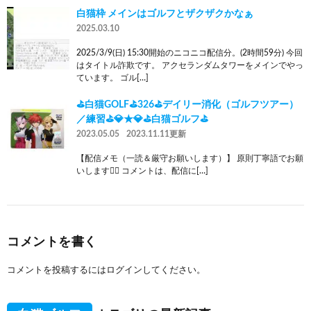
白猫枠 メインはゴルフとザクザクかなぁ
2025.03.10
2025/3/9(日) 15:30開始のニコニコ配信分。(2時間59分) 今回
はタイトル詐欺です。 アクセランダムタワーをメインでやっ
ています。 ゴル[…]
⛳白猫GOLF⛳326⛳デイリー消化（ゴルフツアー）
／練習⛳💎★💎⛳白猫ゴルフ⛳
2023.05.05
2023.11.11更新
【配信メモ（一読＆厳守お願いします）】 原則丁寧語でお願
いします🙇‍♂️ コメントは、配信に[…]
コメントを書く
コメントを投稿するには
ログイン
してください。