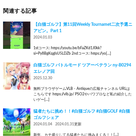
関連する記事
【白猫ゴルフ】第11回Weekly Tournamet二次予選ニ
アピン。Part 1
2024.01.03
1stコース: https://youtu.be/bFaZKd1J0kk?
si=Py8BgKqglsU5LDZb 2ndコース: https://yo[…]
白猫ゴルフ バトルモード ツアーベテラン ny-B0294
エレノア回
2025.12.30
無料ブラウザゲームVLB・Antiqueの広報チャンネル URLは
こちらです https://vlb.jp/ PSO2やパワプロなど私の紹介した
いゲー[…]
猛者たちに挑め！！#白猫ゴルフ #白猫GOLF #白猫
ゴルフシェア
2024.01.04
2024.01.31更新
新年、カチ盛りしてる猛者たちに挑みまくる！！[…]