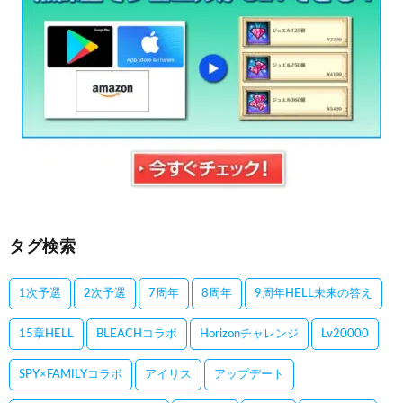
タグ検索
1次予選
2次予選
7周年
8周年
9周年HELL未来の答え
15章HELL
BLEACHコラボ
Horizonチャレンジ
Lv20000
SPY×FAMILYコラボ
アイリス
アップデート