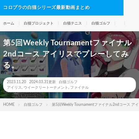
コロプラの白猫シリーズ最新動画まとめ
ホーム
白猫プロジェクト
白猫テニス
白猫ゴルフ
第5回Weekly Tournamentファイナル
2ndコース アイリスでプレーしてみ
る。
2023.11.20
2024.03.31更新
白猫ゴルフ
アイリス
,
ウイークリートーナメント
,
ファイナル
HOME
白猫ゴルフ
第5回Weekly Tournamentファイナル2ndコー