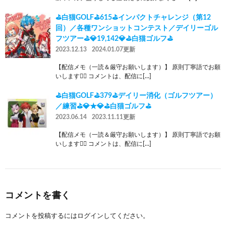
⛳白猫GOLF⛳615⛳インパクトチャレンジ（第12
回）／各種ワンショットコンテスト／デイリーゴル
フツアー⛳💎19,142💎⛳白猫ゴルフ⛳
2023.12.13
2024.01.07更新
【配信メモ（一読＆厳守お願いします）】 原則丁寧語でお願
いします🙇‍♂️ コメントは、配信に[…]
⛳白猫GOLF⛳379⛳デイリー消化（ゴルフツアー）
／練習⛳💎★💎⛳白猫ゴルフ⛳
2023.06.14
2023.11.11更新
【配信メモ（一読＆厳守お願いします）】 原則丁寧語でお願
いします🙇‍♂️ コメントは、配信に[…]
コメントを書く
コメントを投稿するには
ログイン
してください。