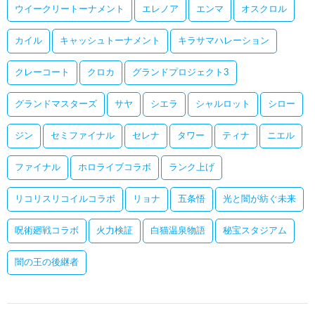
ウイークリートーナメント
エレノア
エンマ
オスクロル
カイル
キャッシュトーナメント
キラサマハレーション
クレーコート
クロカ
グランドプロジェクト3
グランドマスターズ
サヤ
シエラ
シャルロット
シロー
ジン
セミファイナル
セレナ
タワー
ティナ
ニエル
ファイナル
ホロライブコラボ
ランク上げ
リコリスリコイルコラボ
リョナ
五条悟
光と闇が紡ぐ未来
呪術廻戦コラボ
火力検証
白猫温泉物語
秘宝スタジアム
闇の王の後継者