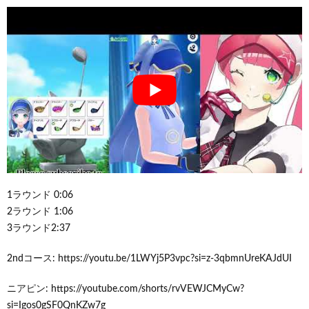
1ラウンド 0:06
2ラウンド 1:06
3ラウンド2:37
2ndコース: https://youtu.be/1LWYj5P3vpc?si=z-3qbmnUreKAJdUI
ニアピン: https://youtube.com/shorts/rvVEWJCMyCw?
si=Igos0gSF0QnKZw7g