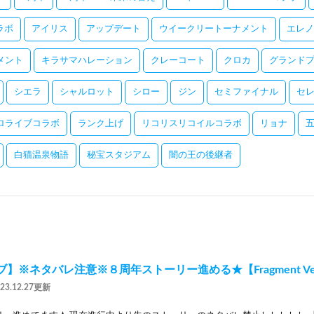
コラボ
アイリス
アップデート
ウイークリートーナメント
エレノ
メント
キラサマハレーション
クレーコート
クロカ
グランドプ
シエラ
シャルロット
シロー
ジン
セミファイナル
セ
ロライブコラボ
ランク上げ
リコリスリコイルコラボ
リョナ
白猫温泉物語
秘宝スタジアム
闇の王の後継者
】※ネタバレ注意※８周年ストーリー進める★【Fragment Ver
023.12.27更新