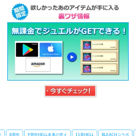
年
8周年
9周年HELL未来の答え
15章HELL
BLEACHコラボ