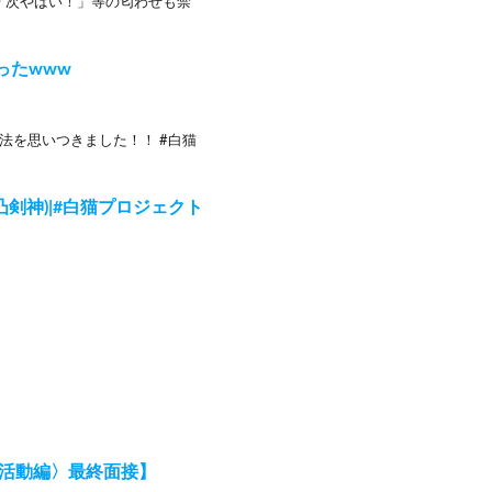
「次やばい！」等の匂わせも禁
ったwww
法を思いつきました！！ #白猫
15凸剣神)|#白猫プロジェクト
職活動編〉最終面接】