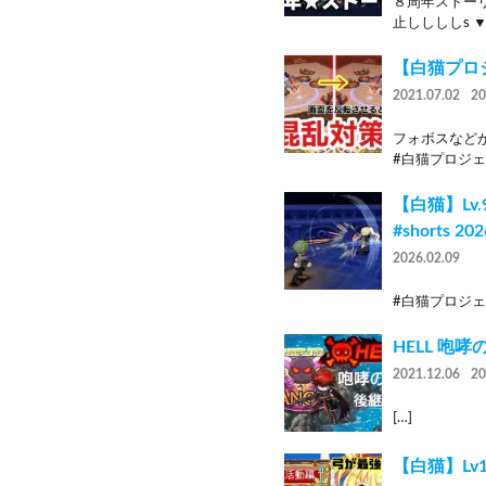
８周年ストー
止ししししs 
【白猫プロ
2021.07.02
2
フォボスなど
#白猫プロジェクト
【白猫】Lv.
#shorts 20
2026.02.09
#白猫プロジェク
HELL 咆
2021.12.06
2
[…]
【白猫】L