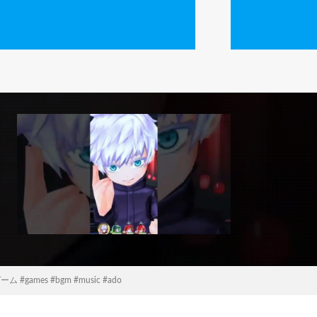
#games #bgm #music #ado