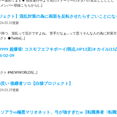
リー進めてます★ 現在進行中より先のストーリーのネタバレ禁止ししししし 
▼メンバー登録こちらから[…]
ジェクト】混乱対策の為に画面を反転させたらすごいことにな
026.05.10更新
が持つ、混乱って厄介ですよね。 苦手だなぁ…って思うそんな人の為に対策方
 ◆Twitte[…]
9999 超爆笛! コスモフエフキボーイ(弱点,HP13京):# カイル(
26-02-09
ト #NEWWORLDS[…]
哮の災い 後継者ソロ【白猫プロジェクト】
024.01.29更新
v1ソアラvs極悪マリオネット、弓が強すぎたw【転職勇者〈転