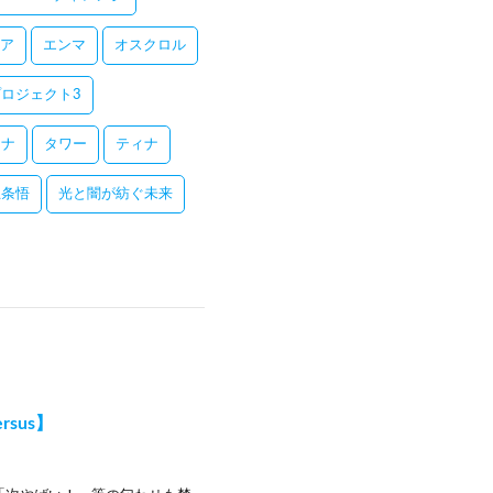
ア
エンマ
オスクロル
ロジェクト3
レナ
タワー
ティナ
五条悟
光と闇が紡ぐ未来
sus】