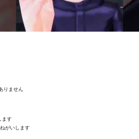
ありません
します
もおねがいします