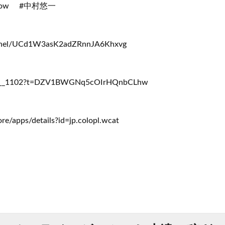
ow #中村悠一
annel/UCd1W3asK2adZRnnJA6Khxvg
shi9__1102?t=DZV1BWGNq5cOIrHQnbCLhw
ore/apps/details?id=jp.colopl.wcat