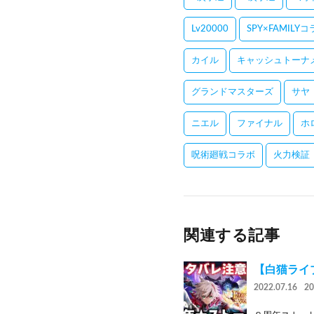
Lv20000
SPY×FAMILY
カイル
キャッシュトーナ
グランドマスターズ
サヤ
ニエル
ファイナル
ホ
呪術廻戦コラボ
火力検証
関連する記事
【白猫ライブ
2022.07.16
2