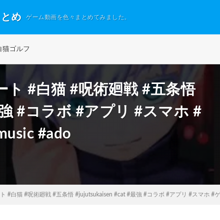
まとめ
ゲーム動画を色々まとめてみました。
白猫ゴルフ
ョート #白猫 #呪術廻戦 #五条悟
at #最強 #コラボ #アプリ #スマホ #
usic #ado
 #白猫 #呪術廻戦 #五条悟 #jujutsukaisen #cat #最強 #コラボ #アプリ #スマホ #ゲーム 