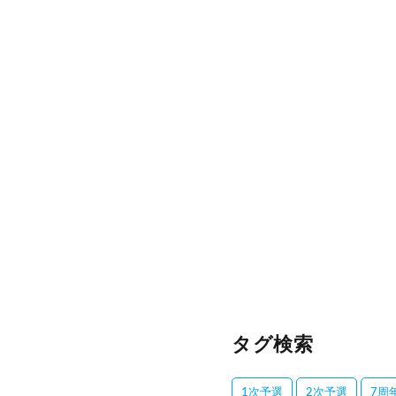
タグ検索
1次予選
2次予選
7周