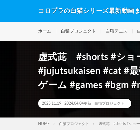
コロプラの白猫シリーズ最新動画
ホーム
白猫プロジェクト
白猫テニス
虚式茈 #shorts #シ
#jujutsukaisen #c
ゲーム #games #bgm #m
2023.11.19
2024.04.04更新
白猫プロジェクト
HOME
白猫プロジェクト
虚式茈 #shorts #ショート