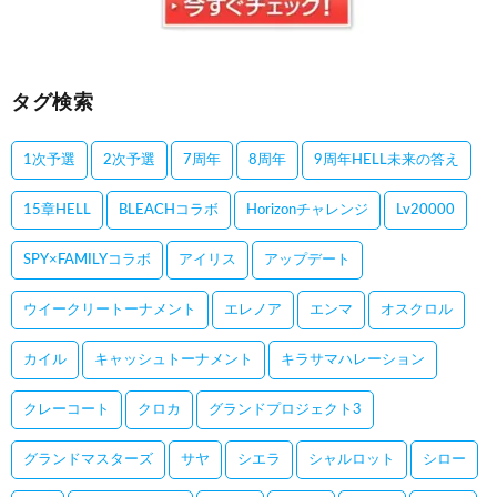
タグ検索
1次予選
2次予選
7周年
8周年
9周年HELL未来の答え
15章HELL
BLEACHコラボ
Horizonチャレンジ
Lv20000
SPY×FAMILYコラボ
アイリス
アップデート
ウイークリートーナメント
エレノア
エンマ
オスクロル
カイル
キャッシュトーナメント
キラサマハレーション
クレーコート
クロカ
グランドプロジェクト3
グランドマスターズ
サヤ
シエラ
シャルロット
シロー