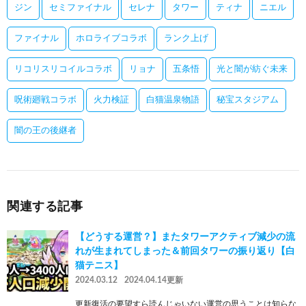
ジン
セミファイナル
セレナ
タワー
ティナ
ニエル
ファイナル
ホロライブコラボ
ランク上げ
リコリスリコイルコラボ
リョナ
五条悟
光と闇が紡ぐ未来
呪術廻戦コラボ
火力検証
白猫温泉物語
秘宝スタジアム
闇の王の後継者
関連する記事
【どうする運営？】またタワーアクティブ減少の流
れが生まれてしまった＆前回タワーの振り返り【白
猫テニス】
2024.03.12
2024.04.14更新
更新復活の要望すら読んじゃいない運営の思うことは知らな