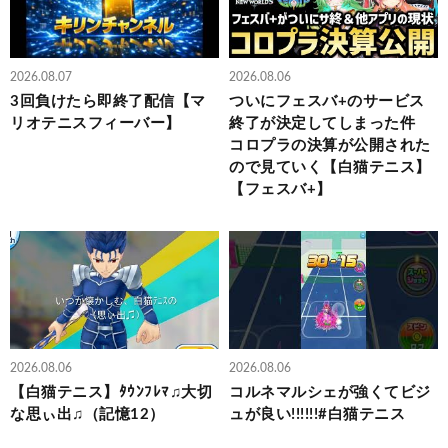
2026.08.07
2026.08.06
3回負けたら即終了配信【マ
ついにフェスバ+のサービス
リオテニスフィーバー】
終了が決定してしまった件
コロプラの決算が公開された
ので見ていく【白猫テニス】
【フェスバ+】
2026.08.06
2026.08.06
【白猫テニス】ﾀｳﾝﾌﾚﾏ♫大切
コルネマルシェが強くてビジ
な思ぃ出♫（記憶12）
ュが良い!!!!!!#白猫テニス