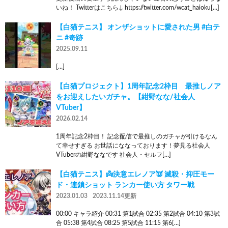
いね！ Twitterはこちら↓ https://twitter.com/wcat_haioku[…]
【白猫テニス】 オンザショットに愛された男 #白テ
ニ #奇跡
2025.09.11
[…]
【白猫プロジェクト】1周年記念2枠目 最推しノア
をお迎えしたいガチャ。【紺野なな/社会人
VTuber】
2026.02.14
1周年記念2枠目！ 記念配信で最推しのガチャが引けるなん
て幸せすぎる お世話にななっております！夢見る社会人
VTuberの紺野ななです 社会人・セルフ[…]
【白猫テニス】👼決意エレノア👿 滅殺・抑圧モー
ド・連鎖ショット ランカー使い方 タワー戦
2023.01.03
2023.11.14更新
00:00 キャラ紹介 00:31 第1試合 02:35 第2試合 04:10 第3試
合 05:38 第4試合 08:25 第5試合 11:15 第6[…]