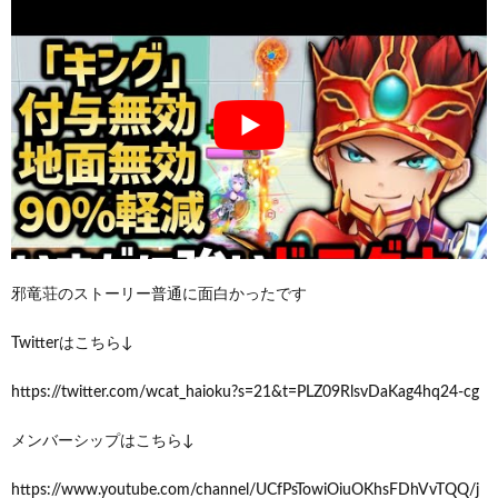
邪竜荘のストーリー普通に面白かったです
Twitterはこちら↓
https://twitter.com/wcat_haioku?s=21&t=PLZ09RlsvDaKag4hq24-cg
メンバーシップはこちら↓
https://www.youtube.com/channel/UCfPsTowiOiuOKhsFDhVvTQQ/j