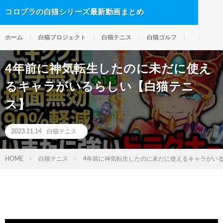
コロプラの白猫シリーズ最新動画まとめ
ホーム
白猫プロジェクト
白猫テニス
白猫ゴルフ
4年前に神気転生したのに未だに使え
るキャラがいるらしい【白猫テニ
ス】
2023.11.14
白猫テニス
HOME
白猫テニス
4年前に神気転生したのに未だに使えるキャラがい