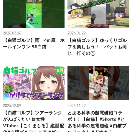
2026.03.16
2026.01.22
【白猫ゴルフ】雨 4m風 ホ
【白猫ゴルフ】ゆっくりゴル
ールインワン 9#白猫
フを楽しもう！ パットも同
じ一打その①
2025.12.09
2025.11.22
【白猫ゴルフ】ツアーランク
とある科学の超電磁砲コラ
がんばりたい!!#女性
ボ！！【白猫】#Shorts #と
VTuber【こぐまもる】縦型配
ある科学の超電磁砲 #白猫プ