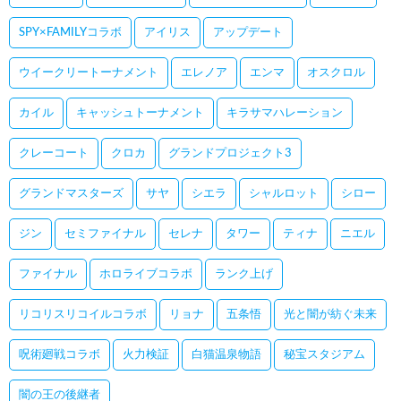
SPY×FAMILYコラボ
アイリス
アップデート
ウイークリートーナメント
エレノア
エンマ
オスクロル
カイル
キャッシュトーナメント
キラサマハレーション
クレーコート
クロカ
グランドプロジェクト3
グランドマスターズ
サヤ
シエラ
シャルロット
シロー
ジン
セミファイナル
セレナ
タワー
ティナ
ニエル
ファイナル
ホロライブコラボ
ランク上げ
リコリスリコイルコラボ
リョナ
五条悟
光と闇が紡ぐ未来
呪術廻戦コラボ
火力検証
白猫温泉物語
秘宝スタジアム
闇の王の後継者