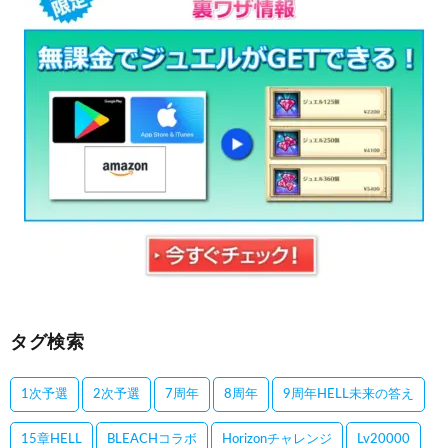
タグ検索
1次予選
2次予選
7周年
8周年
9周年HELL未来の答え
15章HELL
BLEACHコラボ
Horizonチャレンジ
Lv20000