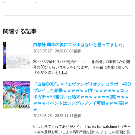
関連する記事
白猫枠 周年の後にコラボはないと思ってました。
2025.07.27
2026.06.06更新
2025/7/26(土) 15:00開始のニコニコ配信分。(3時間27分) 開
幕の30分くらいゴルフをしてます。 その後に本家に戻って
ザクザク協力をし[…]
『白猫GOLF』×『エヴァンゲリオン』コラボ 40分
プレイした結果ｗｗｗｗｗｗ(笑)ｗｗｗｗｗｗコラ
ボガチャ55連引いた結果ｗｗｗｗｗｗｗ(笑)ｗｗｗ
ｗｗｗイベントはシングルプレイ可能ｗｗｗ(笑)ｗ
ｗ
2023.05.25
2023.11.11更新
いつも見てくれてありがとう。 Thanks for watching！ #チャ
ンネル登録お願いします#高評価お願いします この動画が良