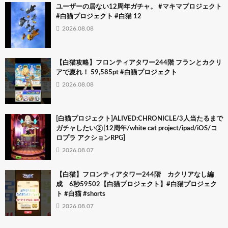
ユーザーの居ない12周年ガチャ。 #マキマプロジェクト
#白猫プロジェクト #白猫 12
2026.08.08
【白猫攻略】フロンティアタワー244階 フランとカクリ
アで夏れ！ 59,585pt #白猫プロジェクト
2026.08.08
[白猫プロジェクト]ALIVED:CHRONICLE/3人当たるまで
ガチャしたい②[12周年/white cat project/ipad/iOS/コ
ロプラ アクションRPG]
2026.08.07
【白猫】フロンティアタワー244階 カクリアなし編
成 6秒59502【白猫プロジェクト】#白猫プロジェク
ト #白猫 #shorts
2026.08.07