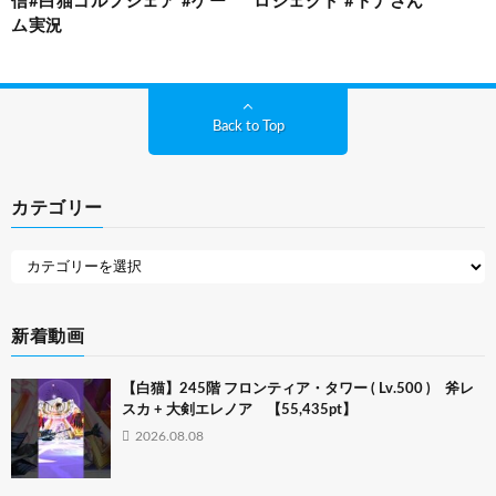
信#白猫ゴルフシェア #ゲー
ロジェクト #ドナさん
ム実況
Back to Top
カテゴリー
新着動画
【白猫】245階 フロンティア・タワー ( Lv.500 ) 斧レ
スカ + 大剣エレノア 【55,435pt】
2026.08.08