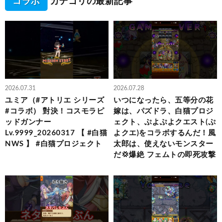
コラボ
カテゴリの最新記事
2026.07.31
2026.07.28
ユミア（#アトリエ シリーズ
いつになったら、五等分の花
#コラボ） 對決！コスモラピ
嫁は、パズドラ、白猫プロジ
ッドガンナー
ェクト、ぷよぷよクエスト(ぷ
Lv.9999_20260317 【 #白猫
よクエ)をコラボするんだ！風
NWS 】 #白猫プロジェクト
太郎は、使えないモンスター
だ💢爆絶 フェムトの即死攻撃