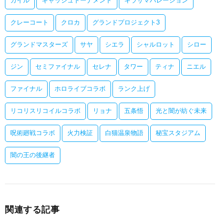
カイル
キャッシュトーナメント
キラサマハレーション
クレーコート
クロカ
グランドプロジェクト3
グランドマスターズ
サヤ
シエラ
シャルロット
シロー
ジン
セミファイナル
セレナ
タワー
ティナ
ニエル
ファイナル
ホロライブコラボ
ランク上げ
リコリスリコイルコラボ
リョナ
五条悟
光と闇が紡ぐ未来
呪術廻戦コラボ
火力検証
白猫温泉物語
秘宝スタジアム
闇の王の後継者
関連する記事