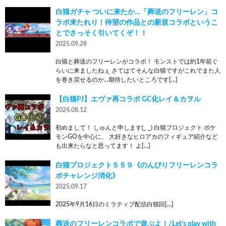
白猫ガチャ ついに来たか…「葬送のフリーレン」コ
ラボ来たれり！待望の作品との新規コラボというこ
とでさっそく引いてくぞ！！
2025.09.28
白猫と葬送のフリーレンがコラボ！ モンストでは約1年前ぐ
らいに来ましたねぇ さてはてそんな白猫ですがこれでまた人
を巻き戻せるのか…期待したいところです[…]
【白猫PJ】エヴァ再コラボ GC化レイ＆カヲル
2024.08.12
初めまして！ しゅんと申します(_ _) 白猫プロジェクト ポケ
モンGOを中心に、 大好きなヒロアカのフィギュア紹介など
も出来たらなと思ってます！ よ[…]
白猫プロジェクト５５９《のんびりフリーレンコラ
ボチャレンジ消化》
2025.09.17
2025年9月16日のミラティブ配信白猫回[…]
葬送のフリーレンコラボで遊ぶよ！/Let’s play with