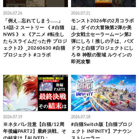
2026.07.26
2026.07.21
「例え…忘れてしまう……」
モンスト2026年の2月コラボ
14話-2 スートリー 《 #白猫
は、ダイの大冒険第2弾か美
NWS 》 x 《アニメ #転生し
少女戦士セーラームーン第2
たらスライムだった件 プロジ
弾にしろ！推しの子は、パズ
ェクト2》_20260630 #白猫
ドラと白猫プロジェクトにし
プロジェクト #コラボ
ろ💢 神獣の聖域 ルウインの
即死攻撃
2026.07.19
2026.07.18
※ネタバレ注意【白猫/12周
#白猫Switch版【白猫プロジ
年後編PART2】最終決戦、そ
ェクト INFINITY】アナウン
の結末は【ALIVED：
ストレーラー