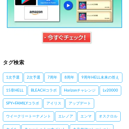
タグ検索
1次予選
2次予選
7周年
8周年
9周年HELL未来の答え
15章HELL
BLEACHコラボ
Horizonチャレンジ
Lv20000
SPY×FAMILYコラボ
アイリス
アップデート
ウイークリートーナメント
エレノア
エンマ
オスクロル