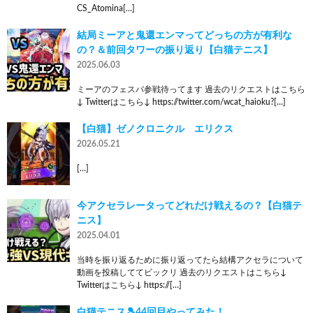
CS_Atomina[…]
結局ミーアと鬼還エンマってどっちの方が有利な
の？＆前回タワーの振り返り【白猫テニス】
2025.06.03
ミーアのフェスバ参戦待ってます 過去のリクエストはこちら
↓ Twitterはこちら↓ https://twitter.com/wcat_haioku?[…]
【白猫】ゼノクロニクル エリクス
2026.05.21
[…]
今アクセラレータってどれだけ戦えるの？【白猫テ
ニス】
2025.04.01
当時を振り返るために振り返ってたら結構アクセラについて
動画を投稿しててビックリ 過去のリクエストはこちら↓
Twitterはこちら↓ https://[…]
白猫テニス🎾44回目やってみた！