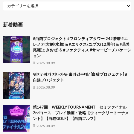
新着動画
#白猫プロジェクト #フロンティアタワー 242階層 #エ
レノア(大剣/水着) & #エリクス/ユプス(12周年) & #茉希
尾瀬(まきおぜ) & #ファクティス #サマービーチバケーシ
ョン
2026.08.09
뭐지? 뭐가 지나가듯 흘러갔는데? [白猫プロジェクト] #
白猫プロジェクト
2026.08.09
第147回 WEEKLY TOURNAMENT セミファイナル
2ndコース プレイ動画・攻略【ウィークリートーナメ
ント】【白猫GOLF】【白猫ゴルフ】
2026.08.09