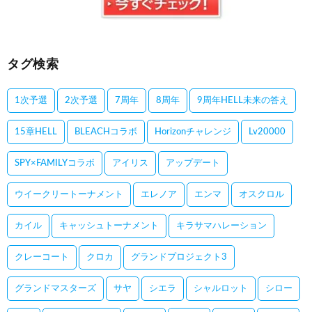
タグ検索
1次予選
2次予選
7周年
8周年
9周年HELL未来の答え
15章HELL
BLEACHコラボ
Horizonチャレンジ
Lv20000
SPY×FAMILYコラボ
アイリス
アップデート
ウイークリートーナメント
エレノア
エンマ
オスクロル
カイル
キャッシュトーナメント
キラサマハレーション
クレーコート
クロカ
グランドプロジェクト3
グランドマスターズ
サヤ
シエラ
シャルロット
シロー