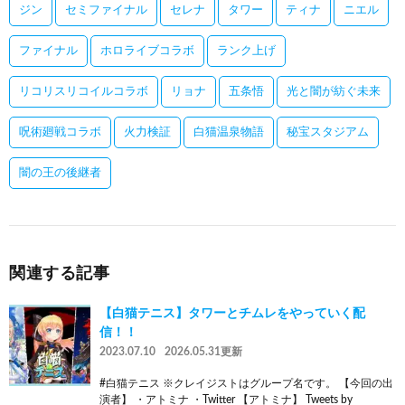
ジン
セミファイナル
セレナ
タワー
ティナ
ニエル
ファイナル
ホロライブコラボ
ランク上げ
リコリスリコイルコラボ
リョナ
五条悟
光と闇が紡ぐ未来
呪術廻戦コラボ
火力検証
白猫温泉物語
秘宝スタジアム
闇の王の後継者
関連する記事
【白猫テニス】タワーとチムレをやっていく配
信！！
2023.07.10
2026.05.31更新
#白猫テニス ※クレイジストはグループ名です。 【今回の出
演者】 ・アトミナ ・Twitter 【アトミナ】 Tweets by