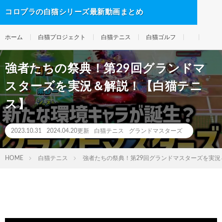
コロプラの白猫シリーズ最新動画まとめ
ホーム
白猫プロジェクト
白猫テニス
白猫ゴルフ
強者たちの祭典！第29回グランドマ
スターズを実況＆解説！【白猫テニ
ス】
2023.10.31
2024.04.20更新
白猫テニス
グランドマスターズ
HOME
白猫テニス
強者たちの祭典！第29回グランドマスターズを実