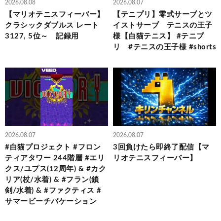
2026.08.08
2026.08.07
【マリオテニスフィーバー】
【テニプリ】零式サーブとツ
クラシックダブルス レート
イストサーブ テニスの王子
3127, 5位～ 記録用
様【白猫テニス】 #テニプ
リ #テニスの王子様 #shorts
2026.08.07
2026.08.07
#白猫プロジェクト #フロン
3回負けたら即終了配信【マ
ティアタワー 244階層 #エリ
リオテニスフィーバー】
クス/ユプス(12周年) & #カク
リア(杖/水着) & #フラン(鎖
剣/水着) & #ファクティス #
サマービーチバケーション