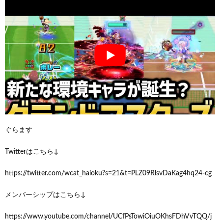
ぐらます
Twitterはこちら↓
https://twitter.com/wcat_haioku?s=21&t=PLZ09RlsvDaKag4hq24-cg
メンバーシップはこちら↓
https://www.youtube.com/channel/UCfPsTowiOiuOKhsFDhVvTQQ/j