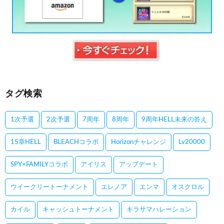
タグ検索
1次予選
2次予選
7周年
8周年
9周年HELL未来の答え
15章HELL
BLEACHコラボ
Horizonチャレンジ
Lv20000
SPY×FAMILYコラボ
アイリス
アップデート
ウイークリートーナメント
エレノア
エンマ
オスクロル
カイル
キャッシュトーナメント
キラサマハレーション