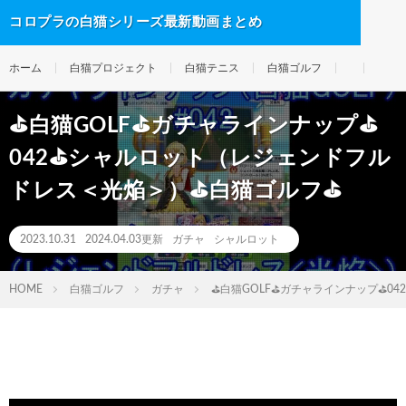
コロプラの白猫シリーズ最新動画まとめ
ホーム
白猫プロジェクト
白猫テニス
白猫ゴルフ
⛳白猫GOLF⛳ガチャラインナップ⛳
042⛳シャルロット（レジェンドフル
ドレス＜光焔＞）⛳白猫ゴルフ⛳
2023.10.31
2024.04.03更新
ガチャ
シャルロット
HOME
白猫ゴルフ
ガチャ
⛳白猫GOLF⛳ガチャラインナップ⛳0