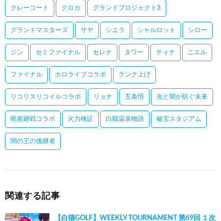
クレーコート
クロカ
グランドプロジェクト3
グランドマスターズ
サヤ
シエラ
シャルロット
シロー
ジン
セミファイナル
セレナ
タワー
ティナ
ニエル
ファイナル
ホロライブコラボ
ランク上げ
リコリスリコイルコラボ
リョナ
五条悟
光と闇が紡ぐ未来
呪術廻戦コラボ
火力検証
白猫温泉物語
秘宝スタジアム
闇の王の後継者
関連する記事
【白猫GOLF】WEEKLY TOURNAMENT 第69回 １次