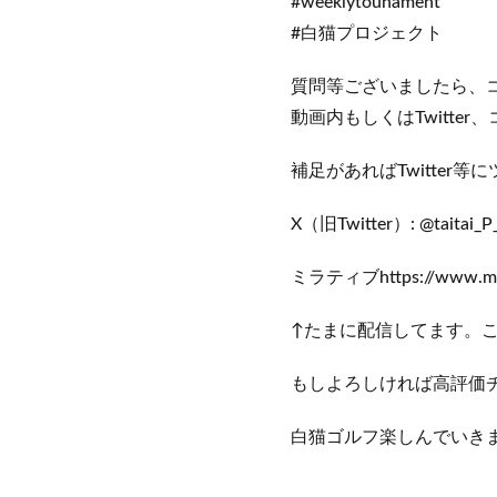
#weeklytounament
#白猫プロジェクト
質問等ございましたら、
動画内もしくはTwitte
補足があればTwitte
X（旧Twitter）: @taitai_
ミラティブhttps://www.mirr
↑たまに配信してます。
もしよろしければ高評価
白猫ゴルフ楽しんでいき