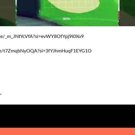
be/_m_JNtYcVfA?si=evWY8OfYpj9i0Xo9
.be/t7ZmqbNyOQA?si=3fYJhmHuqF1EYG1O
ン