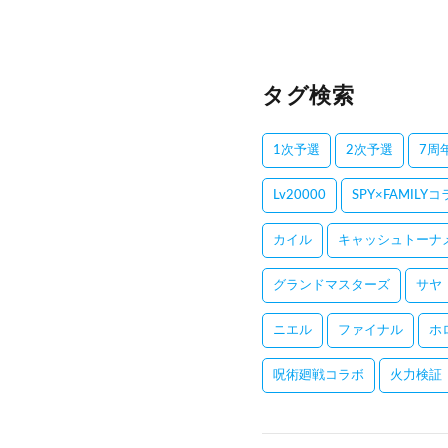
タグ検索
1次予選
2次予選
7周
Lv20000
SPY×FAMILY
カイル
キャッシュトーナ
グランドマスターズ
サヤ
ニエル
ファイナル
ホ
呪術廻戦コラボ
火力検証