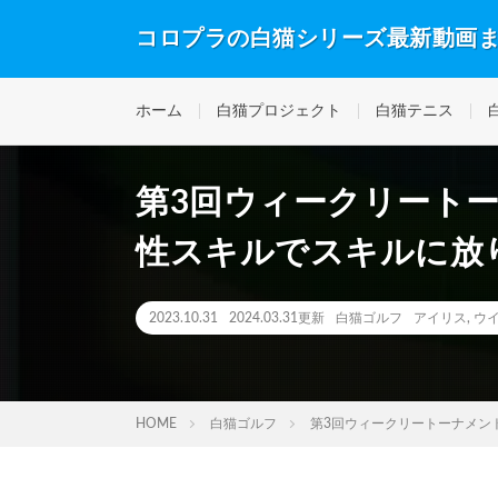
コロプラの白猫シリーズ最新動画
ホーム
白猫プロジェクト
白猫テニス
第3回ウィークリートー
性スキルでスキルに放
2023.10.31
2024.03.31更新
白猫ゴルフ
アイリス
,
ウ
HOME
白猫ゴルフ
第3回ウィークリートーナメン