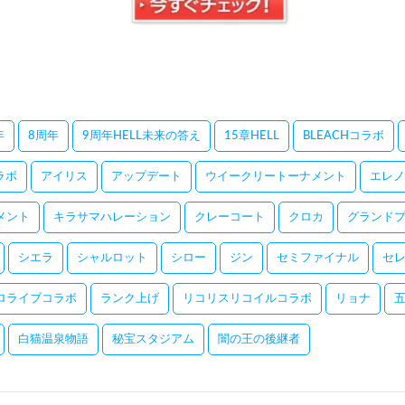
年
8周年
9周年HELL未来の答え
15章HELL
BLEACHコラボ
コラボ
アイリス
アップデート
ウイークリートーナメント
エレノ
メント
キラサマハレーション
クレーコート
クロカ
グランドプ
シエラ
シャルロット
シロー
ジン
セミファイナル
セ
ロライブコラボ
ランク上げ
リコリスリコイルコラボ
リョナ
白猫温泉物語
秘宝スタジアム
闇の王の後継者