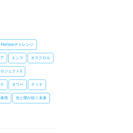
Horizonチャレンジ
ア
エンマ
オスクロル
ロジェクト3
レナ
タワー
ティナ
五条悟
光と闇が紡ぐ未来