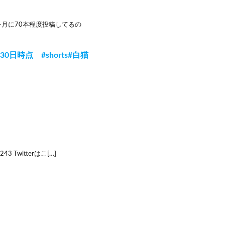
を月に70本程度投稿してるの
時点 #shorts#白猫
3 Twitterはこ[…]