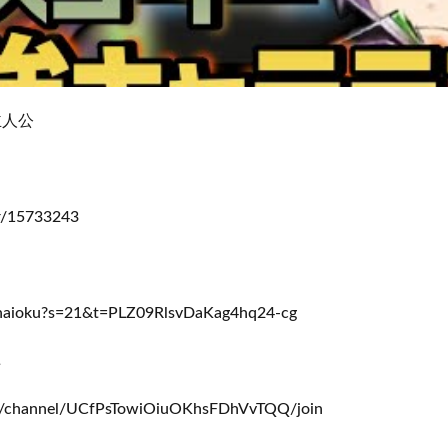
主人公
er/15733243
t_haioku?s=21&t=PLZ09RlsvDaKag4hq24-cg
↓
m/channel/UCfPsTowiOiuOKhsFDhVvTQQ/join