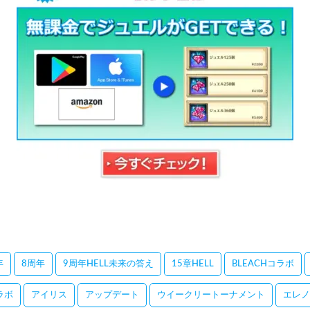
年
8周年
9周年HELL未来の答え
15章HELL
BLEACHコラボ
コラボ
アイリス
アップデート
ウイークリートーナメント
エレノ