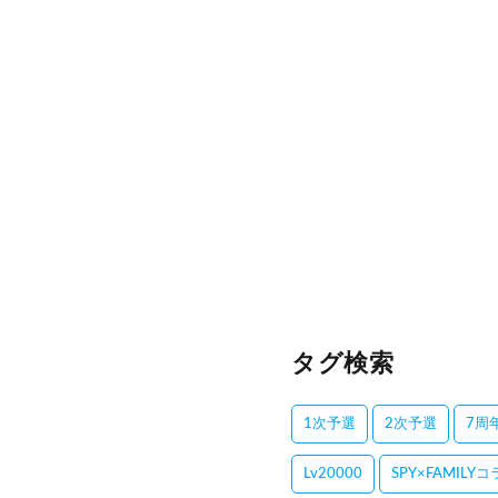
タグ検索
1次予選
2次予選
7周
Lv20000
SPY×FAMILY