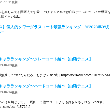
023.11.11更新
スを楽しんでる関西人です😁 このチャンネルでは白猫テニスについての動画
回くらいは[…]
】個人的タワーグラスコート最強ランキング ※2023年09月30日
テニ
キャラランキング〜クレーコート編〜【白猫テニス】
024.04.03更新
てついたんだろ。おまけ？ tier表↓ https://tiermaker.com/user/1573324
キャラランキング〜ハードコート編〜【白猫テニス】
024.04.14更新
のは当然として、一周回って他のコートよりも好きかもしれない tier表↓
aker.com/user/1573[…]