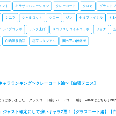
メント
キラサマハレーション
クレーコート
クロカ
グランドプ
シエラ
シャルロット
シロー
ジン
セミファイナル
セ
ロライブコラボ
ランク上げ
リコリスリコイルコラボ
リョナ
白猫温泉物語
秘宝スタジアム
闇の王の後継者
キャラランキング〜クレーコート編〜【白猫テニス】
ざいましたー グラスコート編↓ ハードコート編↓ Twitterはこちら↓ https://twitt
」ジャスト確定にして強いキャラ7選！【グラスコート編】【