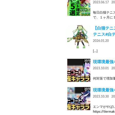
2023.06.17
2
毎日白猫テニ
で、１ヶ月に１
【白猫テニス
テニス#白
2026.01.20
[…]
現環境最強
2023.10.01
2
何対策で増加量無効っ
現環境最強
2023.10.30
2
エンマがやばい
https://tierm