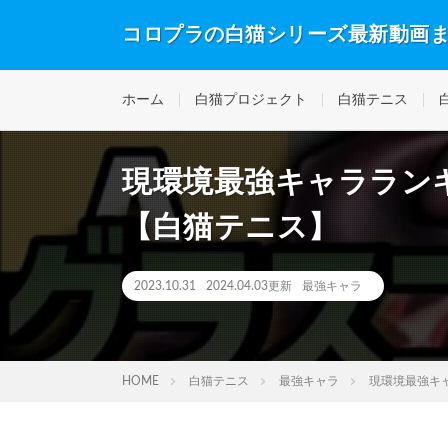
コロプラの白猫シリーズ最新動画
ホーム
白猫プロジェクト
白猫テニス
現環境最強キャララン
【白猫テニス】
2023.10.31
2024.04.03更新
最強キャラ
HOME
白猫テニス
最強キャラ
現環境最強キ