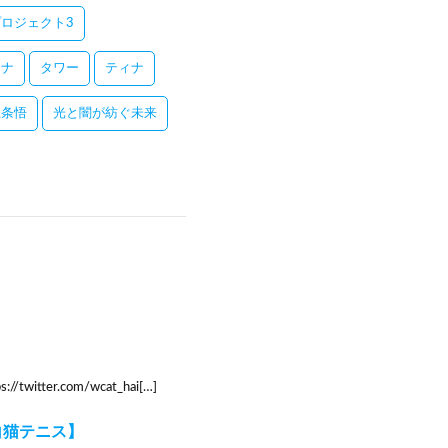
ロジェクト3
レナ
タワー
ティナ
五条悟
光と闇が紡ぐ未来
er.com/wcat_hai[…]
白猫テニス】