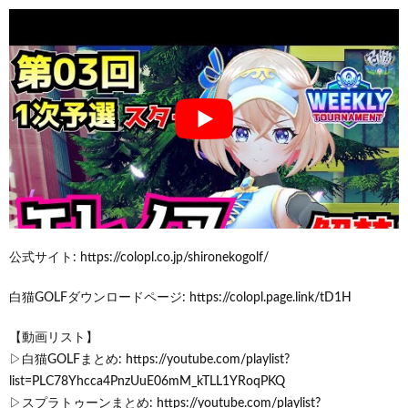
公式サイト: https://colopl.co.jp/shironekogolf/
白猫GOLFダウンロードページ: https://colopl.page.link/tD1H
【動画リスト】
▷白猫GOLFまとめ: https://youtube.com/playlist?
list=PLC78Yhcca4PnzUuE06mM_kTLL1YRoqPKQ
▷スプラトゥーンまとめ: https://youtube.com/playlist?