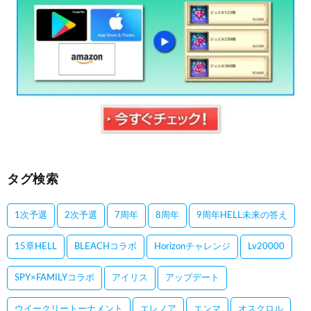
タグ検索
1次予選
2次予選
7周年
8周年
9周年HELL未来の答え
15章HELL
BLEACHコラボ
Horizonチャレンジ
Lv20000
SPY×FAMILYコラボ
アイリス
アップデート
ウイークリートーナメント
エレノア
エンマ
オスクロル