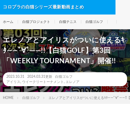
コロプラの白猫シリーズ最新動画まとめ
ホーム
白猫プロジェクト
白猫テニス
白猫ゴルフ
エレノアとアイリスがついに使えるｷ
ﾀ――ﾟ∀ﾟ――!!【白猫GOLF】第3回
「WEEKLY TOURNAMENT」開催!!
2023.10.31
2024.03.31更新
白猫ゴルフ
アイリス
,
ウイークリートーナメント
,
エレノア
HOME
白猫ゴルフ
エレノアとアイリスがついに使えるｷﾀ――ﾟ∀ﾟ――!!【白猫