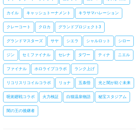
カイル
キャッシュトーナメント
キラサマハレーション
クレーコート
クロカ
グランドプロジェクト3
グランドマスターズ
サヤ
シエラ
シャルロット
シロー
ジン
セミファイナル
セレナ
タワー
ティナ
ニエル
ファイナル
ホロライブコラボ
ランク上げ
リコリスリコイルコラボ
リョナ
五条悟
光と闇が紡ぐ未来
呪術廻戦コラボ
火力検証
白猫温泉物語
秘宝スタジアム
闇の王の後継者