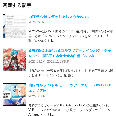
関連する記事
白猫枠 今日は何をしましょうかねぇ。
2025.09.07
2025/9/6(土) 15:00開始のニコニコ配信分。(3時間27分) 水着
協力とかゴルフのインパクトチャレンジをやってます。 #白
猫プロジェクト […]
⛳白猫GOLF⛳458⛳ゴルフツアー／インパクトチャ
レンジ（第3回）⛳💎★💎⛳白猫ゴルフ⛳
2023.08.17
2023.11.05更新
【配信メモ（一読＆厳守お願いします）】 原則丁寧語でお願
いします🙇‍♂️ コメントは、配信に[…]
白猫ゴルフ バトルモード ツアーエリート ny-B0381
エレノア回
2026.06.24
無料ブラウザゲームVLB・Antique・DGOの広報チャンネル
VLB ・・ パワプロのオーペナ風オンラインブラウザゲーム
Antique ・・ キ[…]