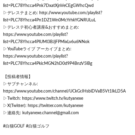
list=PLC78Yhcca4Pnk7DxatXjnVeCEgGWhcQwd
▷デレステまとめ: http://www.youtube.com/playlist?
list=PLC78Yhcca4Pn1DZ1Wn0McYrhkYGNRULuL
▷デレステ初心者講座&おすすめまとめ:
https://www.youtube.com/playlist?
list=PLC78Yhcca4PlUMl3BJjFPMixLv6u6NNok
▷YouTubeライブ アーカイブまとめ:
https://www.youtube.com/playlist?
list=PLC78Yhcca4PkicMGN2hD0d9P4BnzV5lBg
【投稿者情報】
▷サブチャンネル:
https://www.youtube.com/channel/UCkGrJHsbiDVaB5Vt1IkLD5A
▷Twitch: https://www.twitch.tv/kutyanexe
▷X(Twitter): https://twitter.com/kutyanexe
▷連絡先: kutyanexe.channel@gmail.com
#白猫GOLF #白猫ゴルフ