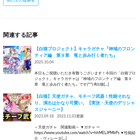
闇の王の後継者
関連する記事
【白猫プロジェクト】キャラガチャ『神域のフロン
ティア編 第９章 竜と歩み行く者たち』
2025.10.04
本日もご視聴いただき有難うございます！今回の「白猫プロ
ジェクト」キャラガチャは『神域のフロンティア編 第９
章 竜と歩み行く者たち』です(^^) #白猫[…]
【白猫】天使ガチャ、モチーフ武器！性能それな
り、演出はかなり可愛い。【実況・天使のデリシャ
スジャーニー】
2023.09.18
2023.11.03更新
＜天使ガチャ 関連動画＞ ▼ガチャ ー
https://www.youtube.com/watch?v=hhMELJPMbPs ▼性能紹
介 ・ヴィレータ[…]