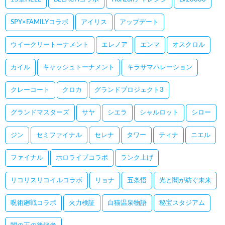
SPY×FAMILYコラボ
アイリス
アップデート
ウイークリートーナメント
エレノア
エンマ
オスクロル
カイル
キャッシュトーナメント
キラサマハレーション
クレーコート
クロカ
グランドプロジェクト3
グランドマスターズ
サヤ
シエラ
シャルロット
シロー
ジン
セミファイナル
セレナ
タワー
ティナ
ニエル
ファイナル
ホロライブコラボ
ランク上げ
リコリスリコイルコラボ
リョナ
五条悟
光と闇が紡ぐ未来
呪術廻戦コラボ
火力検証
白猫温泉物語
秘宝スタジアム