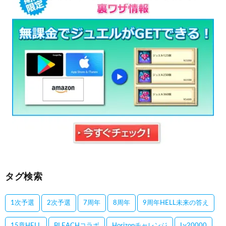
タグ検索
1次予選
2次予選
7周年
8周年
9周年HELL未来の答え
15章HELL
BLEACHコラボ
Horizonチャレンジ
Lv20000