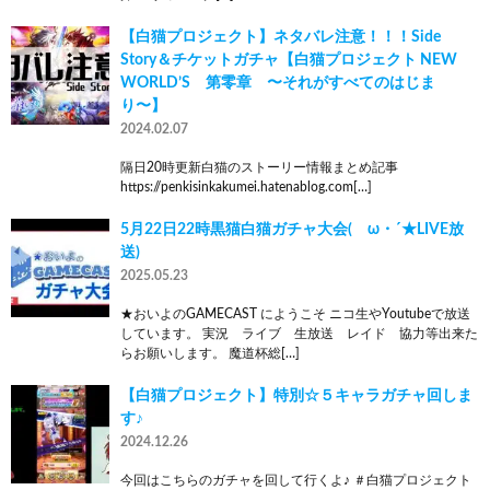
【白猫プロジェクト】ネタバレ注意！！！Side
Story＆チケットガチャ【白猫プロジェクト NEW
WORLD’S 第零章 〜それがすべてのはじま
り〜】
2024.02.07
隔日20時更新白猫のストーリー情報まとめ記事
https://penkisinkakumei.hatenablog.com[…]
5月22日22時黒猫白猫ガチャ大会(ゝω・´★LIVE放
送)
2025.05.23
★おいよのGAMECAST にようこそ ニコ生やYoutubeで放送
しています。 実況 ライブ 生放送 レイド 協力等出来た
らお願いします。 魔道杯総[…]
【白猫プロジェクト】特別☆５キャラガチャ回しま
す♪
2024.12.26
今回はこちらのガチャを回して行くよ♪ ＃白猫プロジェクト