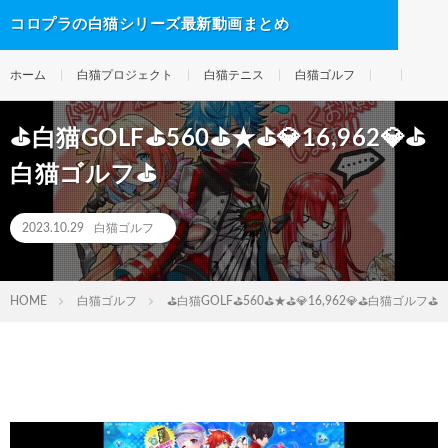
コロプラの白猫シリーズ最新動画まとめ
ホーム
白猫プロジェクト
白猫テニス
白猫ゴルフ
⛳白猫GOLF⛳560⛳★⛳💎16,962💎⛳
白猫ゴルフ⛳
2023.10.29
白猫ゴルフ
HOME
白猫ゴルフ
⛳白猫GOLF⛳560⛳★⛳💎16,962💎⛳白猫ゴルフ⛳