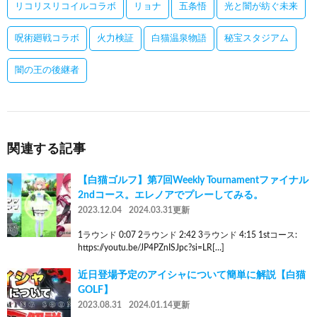
リコリスリコイルコラボ
リョナ
五条悟
光と闇が紡ぐ未来
呪術廻戦コラボ
火力検証
白猫温泉物語
秘宝スタジアム
闇の王の後継者
関連する記事
【白猫ゴルフ】第7回Weekly Tournamentファイナル
2ndコース。エレノアでプレーしてみる。
2023.12.04
2024.03.31更新
1ラウンド 0:07 2ラウンド 2:42 3ラウンド 4:15 1stコース:
https://youtu.be/JP4PZnISJpc?si=LR[…]
近日登場予定のアイシャについて簡単に解説【白猫
GOLF】
2023.08.31
2024.01.14更新