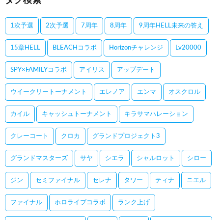
タグ検索
1次予選
2次予選
7周年
8周年
9周年HELL未来の答え
15章HELL
BLEACHコラボ
Horizonチャレンジ
Lv20000
SPY×FAMILYコラボ
アイリス
アップデート
ウイークリートーナメント
エレノア
エンマ
オスクロル
カイル
キャッシュトーナメント
キラサマハレーション
クレーコート
クロカ
グランドプロジェクト3
グランドマスターズ
サヤ
シエラ
シャルロット
シロー
ジン
セミファイナル
セレナ
タワー
ティナ
ニエル
ファイナル
ホロライブコラボ
ランク上げ