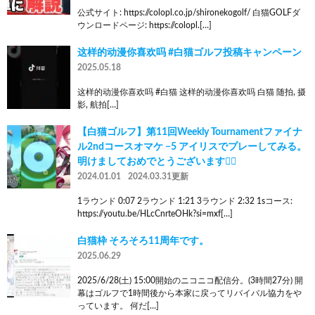
公式サイト: https://colopl.co.jp/shironekogolf/ 白猫GOLFダ
ウンロードページ: https://colopl.[…]
这样的动漫你喜欢吗 #白猫ゴルフ投稿キャンペーン
2025.05.18
这样的动漫你喜欢吗 #白猫 这样的动漫你喜欢吗 白猫 随拍, 摄
影, 航拍[…]
【白猫ゴルフ】第11回Weekly Tournamentファイナ
ル2ndコースオマケ −5 アイリスでプレーしてみる。
明けましておめでとうございます🙇‍♀️
2024.01.01
2024.03.31更新
1ラウンド 0:07 2ラウンド 1:21 3ラウンド 2:32 1sコース:
https://youtu.be/HLcCnrteOHk?si=mxf[…]
白猫枠 そろそろ11周年です。
2025.06.29
2025/6/28(土) 15:00開始のニコニコ配信分。(3時間27分) 開
幕はゴルフで1時間後から本家に戻ってリバイバル協力をや
っています。 何だ[…]