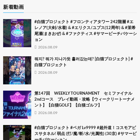
新着動画
#白猫プロジェクト #フロンティアタワー 242階層 #エ
レノア(大剣/水着) & #エリクス/ユプス(12周年) & #茉希
尾瀬(まきおぜ) & #ファクティス #サマービーチバケーシ
ョン
2026.08.09
뭐지? 뭐가 지나가듯 흘러갔는데? [白猫プロジェクト] #
白猫プロジェクト
2026.08.09
第147回 WEEKLY TOURNAMENT セミファイナル
2ndコース プレイ動画・攻略【ウィークリートーナメ
ント】【白猫GOLF】【白猫ゴルフ】
2026.08.09
#白猫プロジェクト #ベガ Lv9999 #超外道！コスモアビ
スサタネル! 弱点 (打/魔/斬/水/光属性) (30京) #サマービ
ーチバケーション