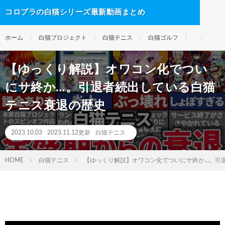
コロプラの白猫シリーズ最新動画まとめ
ホーム
白猫プロジェクト
白猫テニス
白猫ゴルフ
【ゆっくり解説】オワコン化でつい
にサ終か…。引退者続出している白猫
テニス衰退の歴史
2023.10.03
2023.11.12更新
白猫テニス
HOME
白猫テニス
【ゆっくり解説】オワコン化でついにサ終か…。引