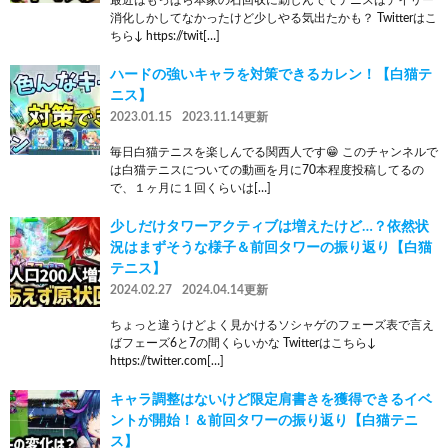
消化しかしてなかったけど少しやる気出たかも？ Twitterはこ
ちら↓ https://twit[…]
ハードの強いキャラを対策できるカレン！【白猫テ
ニス】
2023.01.15
2023.11.14更新
毎日白猫テニスを楽しんでる関西人です😁 このチャンネルで
は白猫テニスについての動画を月に70本程度投稿してるの
で、１ヶ月に１回くらいは[…]
少しだけタワーアクティブは増えたけど…？依然状
況はまずそうな様子＆前回タワーの振り返り【白猫
テニス】
2024.02.27
2024.04.14更新
ちょっと違うけどよく見かけるソシャゲのフェーズ表で言え
ばフェーズ6と7の間くらいかな Twitterはこちら↓
https://twitter.com[…]
キャラ調整はないけど限定肩書きを獲得できるイベ
ントが開始！＆前回タワーの振り返り【白猫テニ
ス】