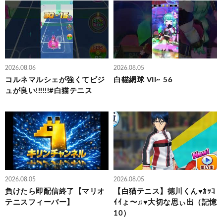
2026.08.06
2026.08.05
コルネマルシェが強くてビジ
白貓網球 VII~ 56
ュが良い!!!!!!#白猫テニス
2026.08.05
2026.08.05
負けたら即配信終了【マリオ
【白猫テニス】徳川くん♥ｶｯｺ
テニスフィーバー】
ｲｲょ〜♫♥大切な思ぃ出（記憶
10）