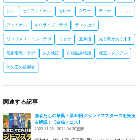
ジン
セミファイナル
セレナ
タワー
ティナ
ニエル
ファイナル
ホロライブコラボ
ランク上げ
リコリスリコイルコラボ
リョナ
五条悟
光と闇が紡ぐ未来
呪術廻戦コラボ
火力検証
白猫温泉物語
秘宝スタジアム
闇の王の後継者
関連する記事
強者たちの祭典！第30回グランドマスターズを実況
＆解説！【白猫テニス】
2023.11.28
2024.04.20更新
最近はもっぱら本家の石回収に勤しんでてテニスはデイリー