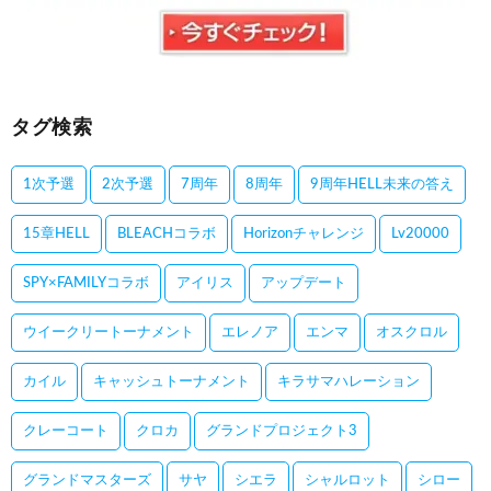
タグ検索
1次予選
2次予選
7周年
8周年
9周年HELL未来の答え
15章HELL
BLEACHコラボ
Horizonチャレンジ
Lv20000
SPY×FAMILYコラボ
アイリス
アップデート
ウイークリートーナメント
エレノア
エンマ
オスクロル
カイル
キャッシュトーナメント
キラサマハレーション
クレーコート
クロカ
グランドプロジェクト3
グランドマスターズ
サヤ
シエラ
シャルロット
シロー