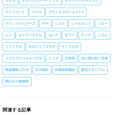
カイル
キャッシュトーナメント
キラサマハレーション
クレーコート
クロカ
グランドプロジェクト3
グランドマスターズ
サヤ
シエラ
シャルロット
シロー
ジン
セミファイナル
セレナ
タワー
ティナ
ニエル
ファイナル
ホロライブコラボ
ランク上げ
リコリスリコイルコラボ
リョナ
五条悟
光と闇が紡ぐ未来
呪術廻戦コラボ
火力検証
白猫温泉物語
秘宝スタジアム
闇の王の後継者
関連する記事