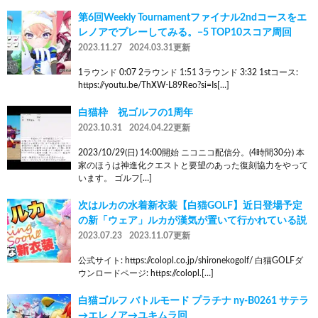
第6回Weekly Tournamentファイナル2ndコースをエ
レノアでプレーしてみる。−5 TOP10スコア周回
2023.11.27
2024.03.31更新
1ラウンド 0:07 2ラウンド 1:51 3ラウンド 3:32 1stコース:
https://youtu.be/ThXW-L89Reo?si=Is[…]
白猫枠 祝ゴルフの1周年
2023.10.31
2024.04.22更新
2023/10/29(日) 14:00開始 ニコニコ配信分。(4時間30分) 本
家のほうは神進化クエストと要望のあった復刻協力をやって
います。 ゴルフ[…]
次はルカの水着新衣装【白猫GOLF】近日登場予定
の新「ウェア」ルカが漢気が置いて行かれている説
2023.07.23
2023.11.07更新
公式サイト: https://colopl.co.jp/shironekogolf/ 白猫GOLFダ
ウンロードページ: https://colopl.[…]
白猫ゴルフ バトルモード プラチナ ny-B0261 サテラ
→エレノア→ユキムラ回