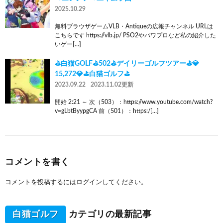
2025.10.29
無料ブラウザゲームVLB・Antiqueの広報チャンネル URLは
こちらです https://vlb.jp/ PSO2やパワプロなど私の紹介した
いゲー[…]
⛳白猫GOLF⛳502⛳デイリーゴルフツアー⛳💎
15,272💎⛳白猫ゴルフ⛳
2023.09.22
2023.11.02更新
開始 2:21 ～ 次（503）：https://www.youtube.com/watch?
v=gLbtByypgCA 前（501）：https:/[…]
コメントを書く
コメントを投稿するには
ログイン
してください。
白猫ゴルフ
カテゴリの最新記事