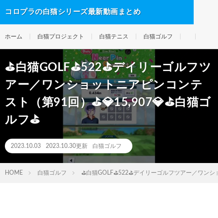
コロプラの白猫シリーズ最新動画まとめ
ホーム
白猫プロジェクト
白猫テニス
白猫ゴルフ
⛳白猫GOLF⛳522⛳デイリーゴルフツ
アー／ワンショットニアピンコンテ
スト（第91回）⛳💎15,907💎⛳白猫ゴ
ルフ⛳
2023.10.03
2023.10.30更新
白猫ゴルフ
HOME
白猫ゴルフ
⛳白猫GOLF⛳522⛳デイリーゴルフツアー／ワンショ