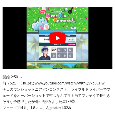
開始 2:50 ～
前（521）：https://www.youtube.com/watch?v=KfiQS9p5CHw
今日のワンショットニアピンコンテスト、ライフルドライバーでフ
ェードをオーバーショットで打つなんてマト当てブレそうで長引き
そうな予感でしたが4回で済みました👏ｾｰﾌ😇
フェード114％、1.8マス、右greatの1.02⛳️