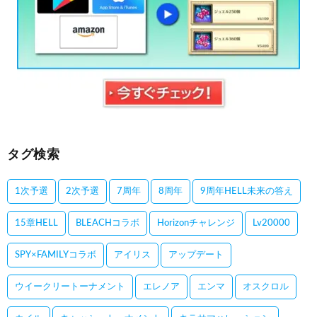
タグ検索
1次予選
2次予選
7周年
8周年
9周年HELL未来の答え
15章HELL
BLEACHコラボ
Horizonチャレンジ
Lv20000
SPY×FAMILYコラボ
アイリス
アップデート
ウイークリートーナメント
エレノア
エンマ
オスクロル