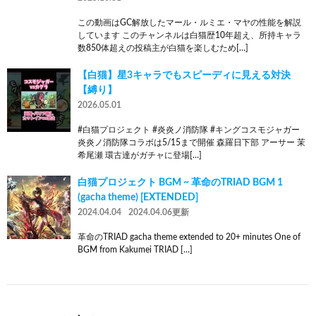
この動画はGC解放したマール・ルミエ・マヤの性能を解説
しています このチャンネルは白猫歴10年超え、所持キャラ
数850体超えの投稿主が白猫を楽しむため[…]
【白猫】星3キャラでもスピーディに見える対決
【縛り】
2026.05.01
#白猫プロジェクト #炎炎ノ消防隊 #キングコスモジャガー
炎炎ノ消防隊コラボは5/15まで開催 森羅日下部 アーサー 茉
希尾瀬 環古達がガチャに登場[…]
白猫プロジェクト BGM ~ 革命のTRIAD BGM 1
(gacha theme) [EXTENDED]
2024.04.04
2024.04.06更新
革命のTRIAD gacha theme extended to 20+ minutes One of
BGM from Kakumei TRIAD […]