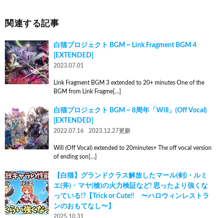
関連する記事
白猫プロジェクト BGM ~ Link Fragment BGM 4
[EXTENDED]
2023.07.01
Link Fragment BGM 3 extended to 20+ minutes One of the
BGM from Link Fragme[…]
白猫プロジェクト BGM ~ 8周年「Will」(Off Vocal)
[EXTENDED]
2022.07.16
2023.12.27更新
Will (Off Vocal) extended to 20minutes+ The off vocal version
of ending son[…]
【白猫】グランドクラス解放したマール(剣)・ルミ
エ(斧)・マヤ(槍)の火力検証など! 思ったより強くな
っている!?【Trick or Cute!! 〜ハロウィンレストラ
ンのおもてなし〜】
2025.10.31