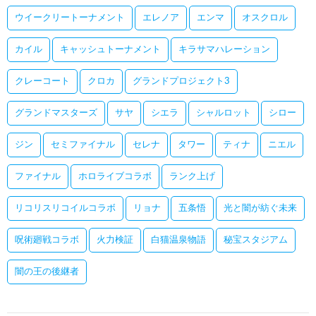
ウイークリートーナメント
エレノア
エンマ
オスクロル
カイル
キャッシュトーナメント
キラサマハレーション
クレーコート
クロカ
グランドプロジェクト3
グランドマスターズ
サヤ
シエラ
シャルロット
シロー
ジン
セミファイナル
セレナ
タワー
ティナ
ニエル
ファイナル
ホロライブコラボ
ランク上げ
リコリスリコイルコラボ
リョナ
五条悟
光と闇が紡ぐ未来
呪術廻戦コラボ
火力検証
白猫温泉物語
秘宝スタジアム
闇の王の後継者