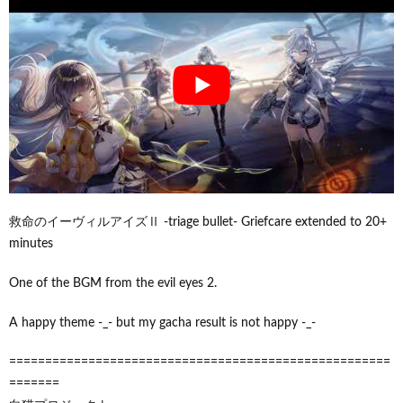
救命のイーヴィルアイズⅡ -triage bullet- Griefcare extended to 20+
minutes
One of the BGM from the evil eyes 2.
A happy theme -_- but my gacha result is not happy -_-
=====================================================
=======