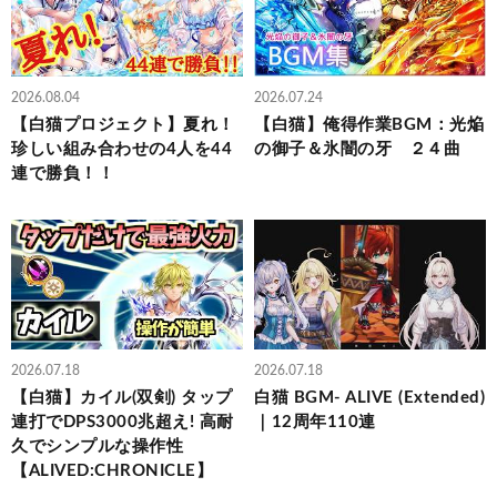
2026.08.04
2026.07.24
【白猫プロジェクト】夏れ！
【白猫】俺得作業BGM：光焔
珍しい組み合わせの4人を44
の御子＆氷闇の牙 ２４曲
連で勝負！！
2026.07.18
2026.07.18
【白猫】カイル(双剣) タップ
白猫 BGM- ALIVE (Extended)
連打でDPS3000兆超え! 高耐
｜12周年110連
久でシンプルな操作性
【ALIVED:CHRONICLE】