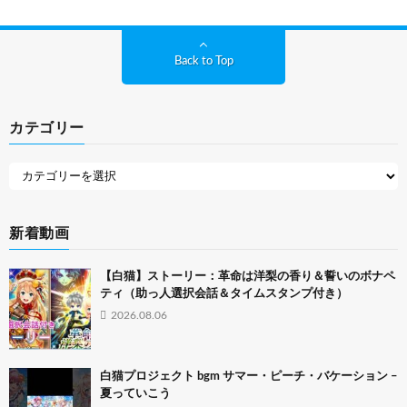
Back to Top
カテゴリー
新着動画
【白猫】ストーリー：革命は洋梨の香り＆誓いのボナペ
ティ（助っ人選択会話＆タイムスタンプ付き）
2026.08.06
白猫プロジェクト bgm サマー・ピーチ・バケーション –
夏っていこう