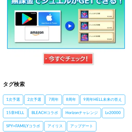
タグ検索
1次予選
2次予選
7周年
8周年
9周年HELL未来の答え
15章HELL
BLEACHコラボ
Horizonチャレンジ
Lv20000
SPY×FAMILYコラボ
アイリス
アップデート