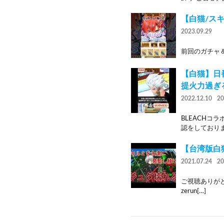
【白猫/ス
2023.09.29
前回のガチャ＆火力検
【白猫】日
提火力過ぎ
2022.12.10
2
BLEACH
認をしておりま
【台湾版白
2021.07.24
2
ご視聴ありがとう
zerun[…]