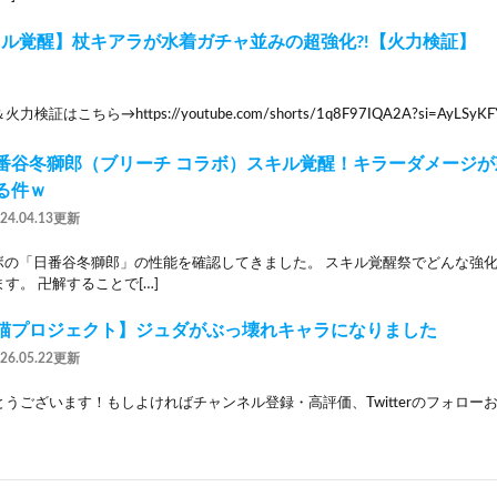
キル覚醒】杖キアラが水着ガチャ並みの超強化?!【火力検証】
証はこちら→https://youtube.com/shorts/1q8F97IQA2A?si=AyLSyKFY
番谷冬獅郎（ブリーチ コラボ）スキル覚醒！キラーダメージ
る件ｗ
024.04.13更新
コラボの「日番谷冬獅郎」の性能を確認してきました。 スキル覚醒祭でどんな強
す。 卍解することで[…]
猫プロジェクト】ジュダがぶっ壊れキャラになりました
026.05.22更新
ございます！もしよければチャンネル登録・高評価、Twitterのフォローお願いします！