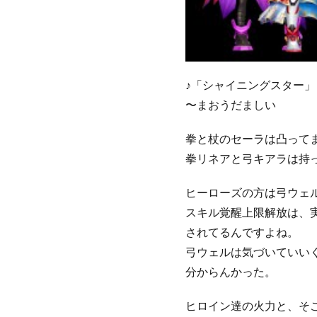
♪「シャイニングスター」
〜まおうだましい
拳と杖のセーラは凸って
拳リネアと弓キアラは持
ヒーローズの方は弓ウェ
スキル覚醒上限解放は、
されてるんですよね。
弓ウェルは気づいていいく
分からんかった。
ヒロイン達の火力と、そ