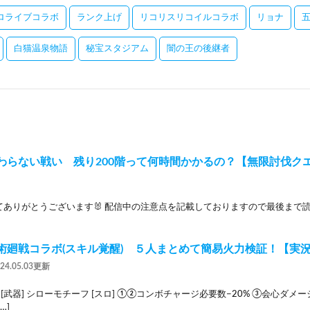
ロライブコラボ
ランク上げ
リコリスリコイルコラボ
リョナ
白猫温泉物語
秘宝スタジアム
闇の王の後継者
わらない戦い 残り200階って何時間かかるの？【無限討伐ク
てありがとうございます🐰 配信中の注意点を記載しておりますので最後まで読
術廻戦コラボ(スキル覚醒) ５人まとめて簡易火力検証！【実
024.05.03更新
 [武器] シローモチーフ [スロ] ①②コンボチャージ必要数−20% ③会心ダメー
…]