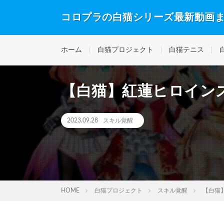
コロプラの白猫シリーズ最新動画
ホーム
白猫プロジェクト
白猫テニス
【白猫】紅蓮ヒロイン
2023.09.28
スキル覚醒
HOME
白猫プロジェクト
スキル覚醒
【白猫