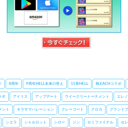
年
8周年
9周年HELL未来の答え
15章HELL
BLEACHコラボ
コラボ
アイリス
アップデート
ウイークリートーナメント
エレノ
メント
キラサマハレーション
クレーコート
クロカ
グランドプ
シエラ
シャルロット
シロー
ジン
セミファイナル
セ