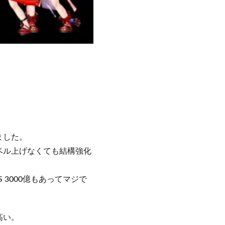
ました。
ベル上げなくても結構強化
3000億もあってマジで
高い。