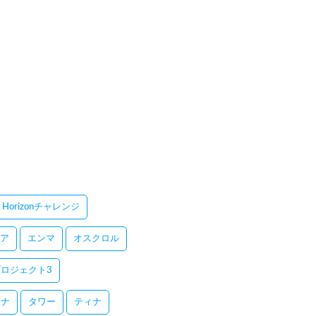
Horizonチャレンジ
ア
エンマ
オスクロル
ロジェクト3
レナ
タワー
ティナ