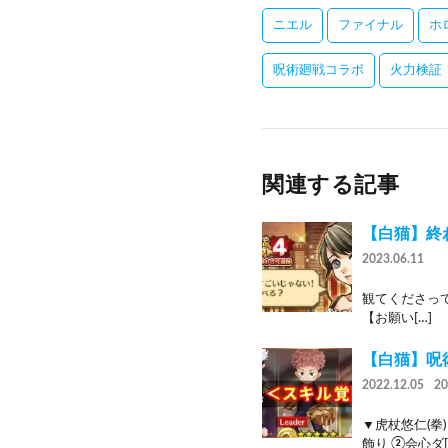
ニエル
ファイナル
ホ
呪術廻戦コラボ
火力検証
関連する記事
【白猫】終
2023.06.11
観てくださっ
【お願い[…]
【白猫】呪
2022.12.05
2
▼虎杖悠仁(拳)
飾り ②会心ダ[