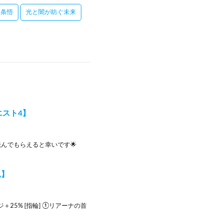
五条悟
光と闇が紡ぐ未来
エスト4】
んでもらえると幸いです🌟
況】
ジ＋25% [指輪] ①リアーナの首