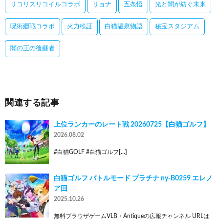
リコリスリコイルコラボ
リョナ
五条悟
光と闇が紡ぐ未来
呪術廻戦コラボ
火力検証
白猫温泉物語
秘宝スタジアム
闇の王の後継者
関連する記事
上位ランカーのレート戦 20260725【白猫ゴルフ】
2026.08.02
#白猫GOLF #白猫ゴルフ[…]
白猫ゴルフ バトルモード プラチナ ny-B0259 エレノ
ア回
2025.10.26
無料ブラウザゲームVLB・Antiqueの広報チャンネル URLは