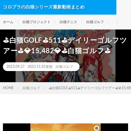
コロプラの白猫シリーズ最新動画まとめ
ホーム
白猫プロジェクト
白猫テニス
白猫ゴルフ
⛳白猫GOLF⛳511⛳デイリーゴルフツ
アー⛳💎15,482💎⛳白猫ゴルフ⛳
2023.09.27
2023.11.01更新
白猫ゴルフ
HOME
白猫ゴルフ
⛳白猫GOLF⛳511⛳デイリーゴルフツアー⛳💎15,4