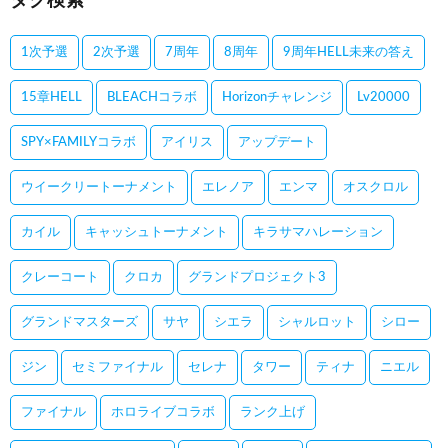
タグ検索
1次予選
2次予選
7周年
8周年
9周年HELL未来の答え
15章HELL
BLEACHコラボ
Horizonチャレンジ
Lv20000
SPY×FAMILYコラボ
アイリス
アップデート
ウイークリートーナメント
エレノア
エンマ
オスクロル
カイル
キャッシュトーナメント
キラサマハレーション
クレーコート
クロカ
グランドプロジェクト3
グランドマスターズ
サヤ
シエラ
シャルロット
シロー
ジン
セミファイナル
セレナ
タワー
ティナ
ニエル
ファイナル
ホロライブコラボ
ランク上げ