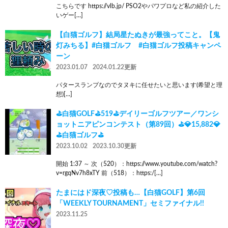
こちらです https://vlb.jp/ PSO2やパワプロなど私の紹介した
いゲー[…]
【白猫ゴルフ】結局星たぬきが最強ってこと。【鬼
灯みちる】#白猫ゴルフ #白猫ゴルフ投稿キャンペ
ーン
2023.01.07
2024.01.22更新
パタースランプなのでタヌキに任せたいと思います(希望と理
想)[…]
⛳白猫GOLF⛳519⛳デイリーゴルフツアー／ワンシ
ョットニアピンコンテスト（第89回）⛳💎15,882💎
⛳白猫ゴルフ⛳
2023.10.02
2023.10.30更新
開始 1:37 ～ 次（520）：https://www.youtube.com/watch?
v=rgqNv7h8xTY 前（518）：https:/[…]
たまにはド深夜♡投稿も…【白猫GOLF】第6回
「WEEKLY TOURNAMENT」セミファイナル!!
2023.11.25