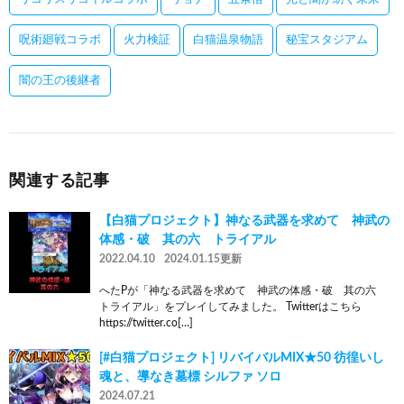
呪術廻戦コラボ
火力検証
白猫温泉物語
秘宝スタジアム
闇の王の後継者
関連する記事
【白猫プロジェクト】神なる武器を求めて 神武の
体感・破 其の六 トライアル
2022.04.10
2024.01.15更新
へたPが「神なる武器を求めて 神武の体感・破 其の六
トライアル」をプレイしてみました。 Twitterはこちら
https://twitter.co[…]
[#白猫プロジェクト] リバイバルMIX★50 彷徨いし
魂と、導なき墓標 シルファ ソロ
2024.07.21