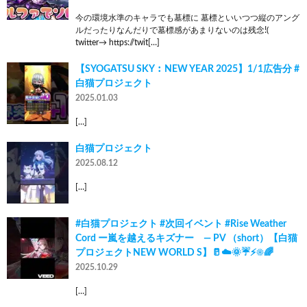
今の環境水準のキャラでも墓標に 墓標といいつつ縦のアング
ルだったりなんだりで墓標感があまりないのは残念!(
twitter→ https://twit[…]
【SYOGATSU SKY︰NEW YEAR 2025】1/1広告分 #
白猫プロジェクト
2025.01.03
[…]
白猫プロジェクト
2025.08.12
[…]
#白猫プロジェクト #次回イベント #Rise Weather
Cord ー嵐を越えるキズナー ― PV （short）【白猫
プロジェクトNEW WORLD S】🥛☁️🌞☔️⚡️☀️🌈
2025.10.29
[…]