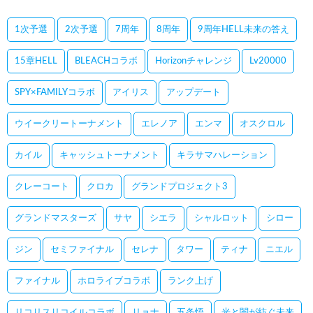
1次予選
2次予選
7周年
8周年
9周年HELL未来の答え
15章HELL
BLEACHコラボ
Horizonチャレンジ
Lv20000
SPY×FAMILYコラボ
アイリス
アップデート
ウイークリートーナメント
エレノア
エンマ
オスクロル
カイル
キャッシュトーナメント
キラサマハレーション
クレーコート
クロカ
グランドプロジェクト3
グランドマスターズ
サヤ
シエラ
シャルロット
シロー
ジン
セミファイナル
セレナ
タワー
ティナ
ニエル
ファイナル
ホロライブコラボ
ランク上げ
リコリスリコイルコラボ
リョナ
五条悟
光と闇が紡ぐ未来