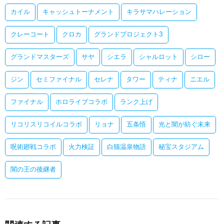
カイル
キャッシュトーナメント
キラサマハレーション
クレーコート
クロカ
グランドプロジェクト3
グランドマスターズ
サヤ
シエラ
シャルロット
シロー
ジン
セミファイナル
セレナ
タワー
ティナ
ニエル
ファイナル
ホロライブコラボ
ランク上げ
リコリスリコイルコラボ
リョナ
五条悟
光と闇が紡ぐ未来
呪術廻戦コラボ
火力検証
白猫温泉物語
秘宝スタジアム
闇の王の後継者