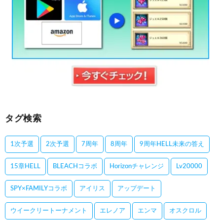
タグ検索
1次予選
2次予選
7周年
8周年
9周年HELL未来の答え
15章HELL
BLEACHコラボ
Horizonチャレンジ
Lv20000
SPY×FAMILYコラボ
アイリス
アップデート
ウイークリートーナメント
エレノア
エンマ
オスクロル