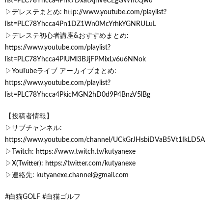
list=PLC78Yhcca4Pnk7DxatXjnVeCEgGWhcQwd
▷デレステまとめ: http://www.youtube.com/playlist?
list=PLC78Yhcca4Pn1DZ1Wn0McYrhkYGNRULuL
▷デレステ初心者講座&おすすめまとめ:
https://www.youtube.com/playlist?
list=PLC78Yhcca4PlUMl3BJjFPMixLv6u6NNok
▷YouTubeライブ アーカイブまとめ:
https://www.youtube.com/playlist?
list=PLC78Yhcca4PkicMGN2hD0d9P4BnzV5lBg
【投稿者情報】
▷サブチャンネル:
https://www.youtube.com/channel/UCkGrJHsbiDVaB5Vt1IkLD5A
▷Twitch: https://www.twitch.tv/kutyanexe
▷X(Twitter): https://twitter.com/kutyanexe
▷連絡先: kutyanexe.channel@gmail.com
#白猫GOLF #白猫ゴルフ