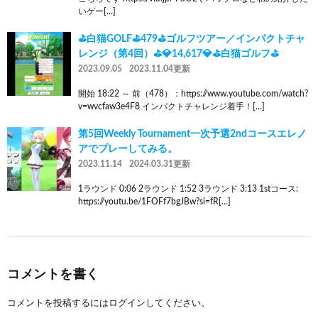
いゲー[…]
⛳白猫GOLF⛳479⛳ゴルフツアー／インパクトチャ
レンジ（第4回）⛳💎14,617💎⛳白猫ゴルフ⛳
2023.09.05
2023.11.04更新
開始 18:22 ～ 前（478）：https://www.youtube.com/watch?
v=wvcfaw3e4F8 インパクトチャレンジ着手！[…]
第5回Weekly Tournament一次予選2ndコースエレノ
アでプレーしてみる。
2023.11.14
2024.03.31更新
1ラウンド 0:06 2ラウンド 1:52 3ラウンド 3:13 1stコース:
https://youtu.be/1FOFf7bgJBw?si=fR[…]
コメントを書く
コメントを投稿するには
ログイン
してください。