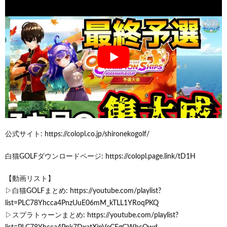
公式サイト: https://colopl.co.jp/shironekogolf/
白猫GOLFダウンロードページ: https://colopl.page.link/tD1H
【動画リスト】
▷白猫GOLFまとめ: https://youtube.com/playlist?
list=PLC78Yhcca4PnzUuE06mM_kTLL1YRoqPKQ
▷スプラトゥーンまとめ: https://youtube.com/playlist?