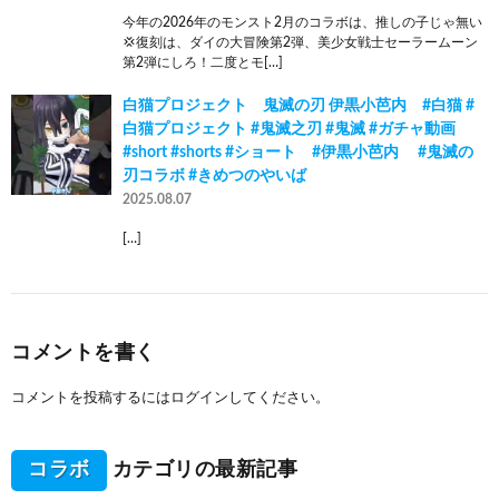
今年の2026年のモンスト2月のコラボは、推しの子じゃ無い
💢復刻は、ダイの大冒険第2弾、美少女戦士セーラームーン
第2弾にしろ！二度とモ[…]
白猫プロジェクト 鬼滅の刃 伊黒小芭内 #白猫 #
白猫プロジェクト #鬼滅之刃 #鬼滅 #ガチャ動画
#short #shorts #ショート #伊黒小芭内 #鬼滅の
刃コラボ #きめつのやいば
2025.08.07
[…]
コメントを書く
コメントを投稿するには
ログイン
してください。
コラボ
カテゴリの最新記事