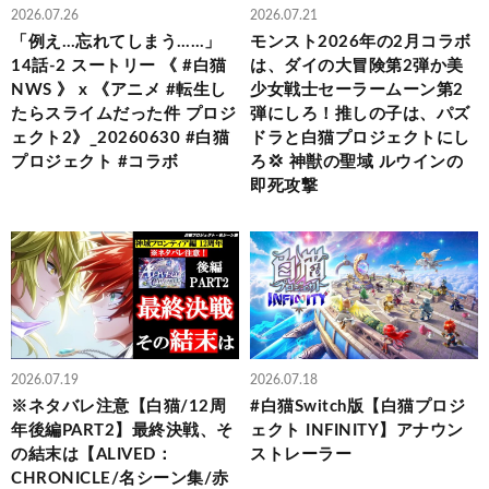
2026.07.26
2026.07.21
「例え…忘れてしまう……」
モンスト2026年の2月コラボ
14話-2 スートリー 《 #白猫
は、ダイの大冒険第2弾か美
NWS 》 x 《アニメ #転生し
少女戦士セーラームーン第2
たらスライムだった件 プロジ
弾にしろ！推しの子は、パズ
ェクト2》_20260630 #白猫
ドラと白猫プロジェクトにし
プロジェクト #コラボ
ろ💢 神獣の聖域 ルウインの
即死攻撃
2026.07.19
2026.07.18
※ネタバレ注意【白猫/12周
#白猫Switch版【白猫プロジ
年後編PART2】最終決戦、そ
ェクト INFINITY】アナウン
の結末は【ALIVED：
ストレーラー
CHRONICLE/名シーン集/赤