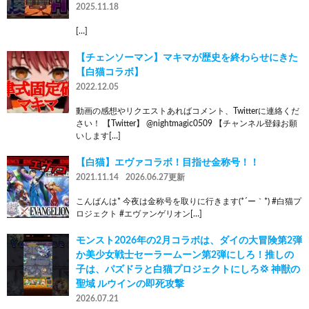
2025.11.18
[…]
【チェンソーマン】マキマが歴史を終わらせにきた
【白猫コラボ】
2022.12.05
動画の感想やリクエストあればコメント、Twitterに連絡くだ
さい！ 【Twitter】 @nightmagic0509 【チャンネル登録お願
いします[…]
【白猫】エヴァコラボ！目指せ金称号！！
2021.11.14
2026.06.27更新
こんばんは* 今夜は金称号を取りに行きます(*´ー｀*) #白猫プ
ロジェクト #エヴァンゲリオン[…]
モンスト2026年の2月コラボは、ダイの大冒険第2弾
か美少女戦士セーラームーン第2弾にしろ！推しの
子は、パズドラと白猫プロジェクトにしろ💢 神獣の
聖域 ルウインの即死攻撃
2026.07.21