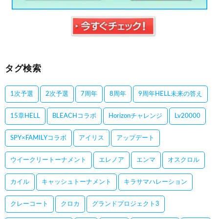
タグ検索
1次予選
2次予選
7周年
8周年
9周年HELL未来の答え
15章HELL
BLEACHコラボ
Horizonチャレンジ
Lv20000
SPY×FAMILYコラボ
アイリス
アップデート
ウイークリートーナメント
エレノア
エンマ
オスクロル
カイル
キャッシュトーナメント
キラサマハレーション
クレーコート
クロカ
グランドプロジェクト3