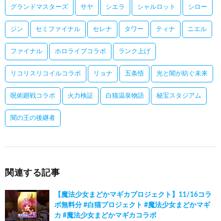
グランドマスターズ
サヤ
シエラ
シャルロット
シロー
ジン
セミファイナル
セレナ
タワー
ティナ
ニエル
ファイナル
ホロライブコラボ
ランク上げ
リコリスリコイルコラボ
リョナ
五条悟
光と闇が紡ぐ未来
呪術廻戦コラボ
火力検証
白猫温泉物語
秘宝スタジアム
闇の王の後継者
関連する記事
【魔法少女まどかマギカプロジェクト】11/16コラ
ボ無料分 #白猫プロジェクト #魔法少女まどかマギ
カ #魔法少女まどかマギカコラボ