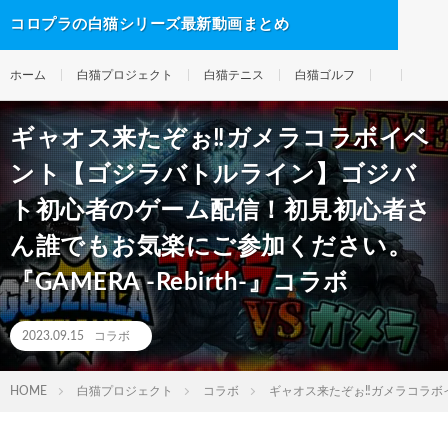
コロプラの白猫シリーズ最新動画まとめ
ホーム
白猫プロジェクト
白猫テニス
白猫ゴルフ
ギャオス来たぞぉ‼ガメラコラボイベ
ント【ゴジラバトルライン】ゴジバ
ト初心者のゲーム配信！初見初心者さ
ん誰でもお気楽にご参加ください。
『GAMERA -Rebirth-』コラボ
2023.09.15
コラボ
HOME
白猫プロジェクト
コラボ
ギャオス来たぞぉ‼ガメラコラボイ