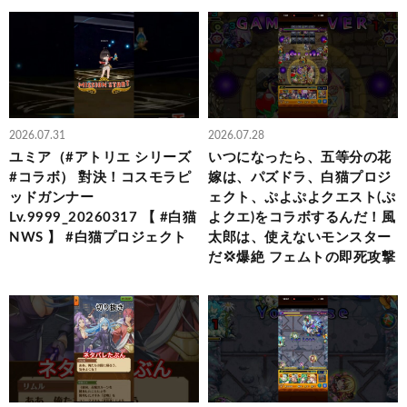
2026.07.31
2026.07.28
ユミア（#アトリエ シリーズ
いつになったら、五等分の花
#コラボ） 對決！コスモラピ
嫁は、パズドラ、白猫プロジ
ッドガンナー
ェクト、ぷよぷよクエスト(ぷ
Lv.9999_20260317 【 #白猫
よクエ)をコラボするんだ！風
NWS 】 #白猫プロジェクト
太郎は、使えないモンスター
だ💢爆絶 フェムトの即死攻撃