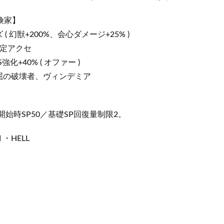
険家】
 幻獣+200%、会心ダメージ+25% )
限定アクセ
化+40% ( オファー )
屈の破壊者、ヴィンデミア
開始時SP50／基礎SP回復量制限2。
・HELL