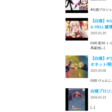
#白猫プロジェク
【白猫】#ル
& HELL 
2025.01.20
0:00 星50
再誕池[…]
【白猫】#ヴェロ
オネット(弱点
2025.03.08
0:00 ヴェロニカ,
白猫プロジ
2026.01.23
[…]