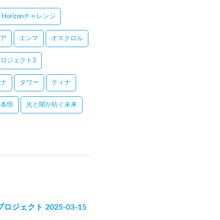
Horizonチャレンジ
ア
エンマ
オスクロル
ロジェクト3
レナ
タワー
ティナ
五条悟
光と闇が紡ぐ未来
猫プロジェクト 2025-03-15