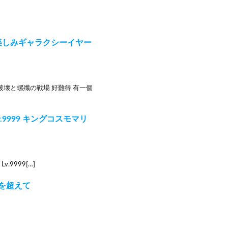
 お楽しみギャラクシーイヤー
LL 破壊と螺殲の戦場 好難得 有一個
 Lv.9999 キングコスモマリ
v.9999[…]
厄を超えて