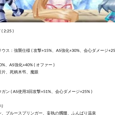
( 2:25 )
：強襲仕様 ( 攻撃+15%、AS強化+30%、会心ダメージ+25%
%、AS強化+40% ( オファー )
断片、死柄木弔、魔眼
 ( AS使用3回攻撃+51%、会心ダメージ+25% )
り
ン、ブルースプリンガー、妄執の髑髏、ふんばり温泉