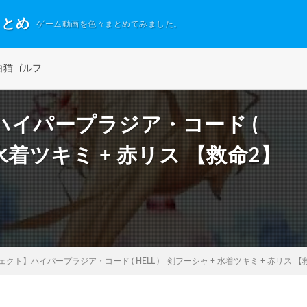
まとめ
ゲーム動画を色々まとめてみました。
白猫ゴルフ
イパープラジア・コード (
 水着ツキミ + 赤リス 【救命2】
クト】ハイパープラジア・コード ( HELL ) 剣フーシャ + 水着ツキミ + 赤リス 【