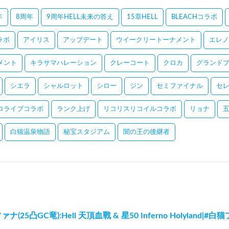
年
8周年
9周年HELL未来の答え
15章HELL
BLEACHコラボ
コラボ
アイリス
アップデート
ウイークリートーナメント
エレノ
メント
キラサマハレーション
クレーコート
クロカ
グランドプ
シエラ
シャルロット
シロー
ジン
セミファイナル
セ
ロライブコラボ
ランク上げ
リコリスリコイルコラボ
リョナ
白猫温泉物語
秘宝スタジアム
闇の王の後継者
(25凸GC竜):Hell 天頂血戰 & 星50 Inferno Holyland|#白