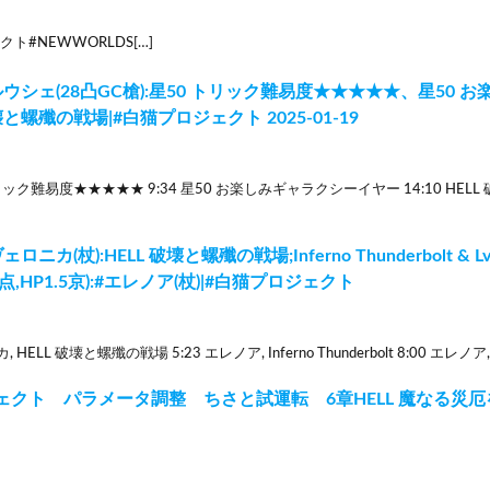
ト#NEWWORLDS[…]
ウシェ(28凸GC槍):星50 トリック難易度★★★★★、星50
破壊と螺殲の戦場|#白猫プロジェクト 2025-01-19
 トリック難易度★★★★★ 9:34 星50 お楽しみギャラクシーイヤー 14:10 HE
ニカ(杖):HELL 破壊と螺殲の戦場;Inferno Thunderbolt &
,HP1.5京):#エレノア(杖)|#白猫プロジェクト
 HELL 破壊と螺殲の戦場 5:23 エレノア, Inferno Thunderbolt 8:00 エレノア, L
ェクト パラメータ調整 ちさと試運転 6章HELL 魔なる災