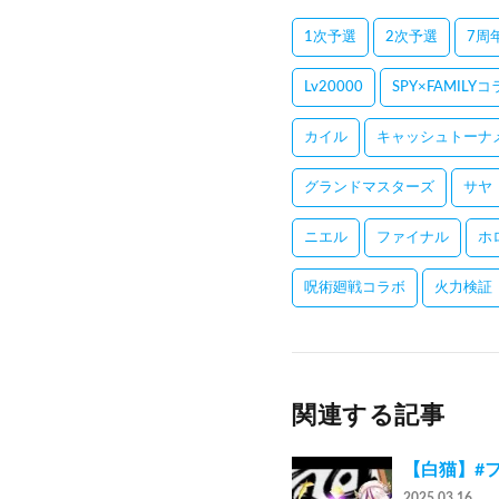
1次予選
2次予選
7周
Lv20000
SPY×FAMILY
カイル
キャッシュトーナ
グランドマスターズ
サヤ
ニエル
ファイナル
ホ
呪術廻戦コラボ
火力検証
関連する記事
【白猫】#ファナ
2025.03.16