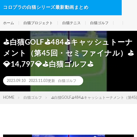
コロプラの白猫シリーズ最新動画まとめ
ホーム
白猫プロジェクト
白猫テニス
白猫ゴルフ
⛳白猫GOLF⛳484⛳キャッシュトーナ
メント（第45回・セミファイナル）⛳
💎14,797💎⛳白猫ゴルフ⛳
2023.09.10
2023.11.03更新
白猫ゴルフ
HOME
白猫ゴルフ
⛳白猫GOLF⛳484⛳キャッシュトーナメント（第45回