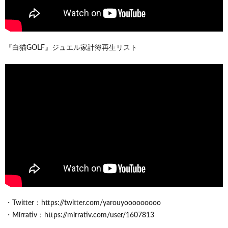
『白猫GOLF』ジュエル家計簿再生リスト
・Twitter：https://twitter.com/yarouyooooooooo
・Mirrativ：https://mirrativ.com/user/1607813