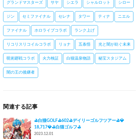
グランドマスターズ
サヤ
シエラ
シャルロット
シロー
ジン
セミファイナル
セレナ
タワー
ティナ
ニエル
ファイナル
ホロライブコラボ
ランク上げ
リコリスリコイルコラボ
リョナ
五条悟
光と闇が紡ぐ未来
呪術廻戦コラボ
火力検証
白猫温泉物語
秘宝スタジアム
闇の王の後継者
関連する記事
⛳白猫GOLF⛳602⛳デイリーゴルフツアー⛳💎
18,717💎⛳白猫ゴルフ⛳
2023.12.01