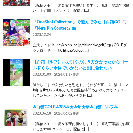
【配信メモ（一読＆厳守お願いします）】 原則丁寧語でお願
いします🙇‍♂️ コメントは、配信に[…]
「OneShot Collection」で遊んでみた【白猫GOLF】
『Nera Pin Contest』編
2023.12.24
公式サイト: https://colopl.co.jp/shironekogolf/ 白猫GOLFダ
ウンロードページ: https://colopl.[…]
【白猫ゴルフ】ルカ引くのに３万かかったからゴー
ルドくらい余裕でいかないと割に合わない
2023.01.03
2024.01.17更新
課金してまで続けたいと思える、それが大事。 #白猫ゴルフ
#白猫 #ゴルフ #ルカ たまに配信時間つぶやくのでフォロー
していただけたらありがたき幸せ […]
⛳白猫GOLF⛳385⛳★⛳💎★💎⛳白猫ゴルフ⛳
2023.06.18
2026.06.02更新
【配信メモ（一読＆厳守お願いします）】 原則丁寧語でお願
いします🙇‍♂️ コメントは、配信に[…]