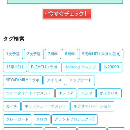
タグ検索
1次予選
2次予選
7周年
8周年
9周年HELL未来の答え
15章HELL
BLEACHコラボ
Horizonチャレンジ
Lv20000
SPY×FAMILYコラボ
アイリス
アップデート
ウイークリートーナメント
エレノア
エンマ
オスクロル
カイル
キャッシュトーナメント
キラサマハレーション
クレーコート
クロカ
グランドプロジェクト3