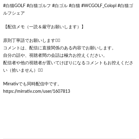
#白猫GOLF #白猫ゴルフ #白ゴル #白猫 #WCGOLF_Colopl #白猫ゴ
ルフシェア
【配信メモ（一読＆厳守お願いします）】
原則丁寧語でお願いします🙇‍♂️
コメントは、配信に直接関係のある内容でお願いします。
自分の話や、視聴者間の会話は極力お控えください。
配信者や他の視聴者が置いてけぼりになるコメントもお控えくださ
い（拾いません）🙇‍♂️
Mirrativでも同時配信中です。
https://mirrativ.com/user/1607813