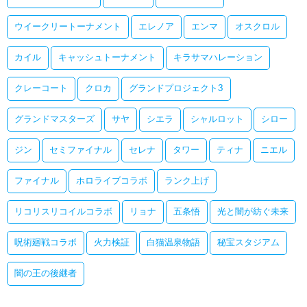
ウイークリートーナメント
エレノア
エンマ
オスクロル
カイル
キャッシュトーナメント
キラサマハレーション
クレーコート
クロカ
グランドプロジェクト3
グランドマスターズ
サヤ
シエラ
シャルロット
シロー
ジン
セミファイナル
セレナ
タワー
ティナ
ニエル
ファイナル
ホロライブコラボ
ランク上げ
リコリスリコイルコラボ
リョナ
五条悟
光と闇が紡ぐ未来
呪術廻戦コラボ
火力検証
白猫温泉物語
秘宝スタジアム
闇の王の後継者