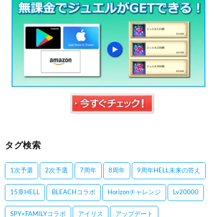
タグ検索
1次予選
2次予選
7周年
8周年
9周年HELL未来の答え
15章HELL
BLEACHコラボ
Horizonチャレンジ
Lv20000
SPY×FAMILYコラボ
アイリス
アップデート