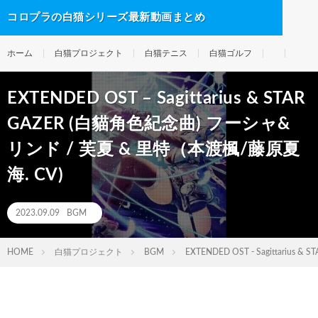
コロプラの白猫シリーズ最新動画まとめ
ホーム
白猫プロジェクト
白猫テニス
白猫ゴルフ
EXTENDED OST – Sagittarius & STAR
GAZER (白貓角色紀念曲) フーシャ&
リンド / 芙夏 & 里特（本渡楓/藤原夏
海. CV)
2023.09.09
BGM
HOME
白猫プロジェクト
BGM
EXTENDED OST - Sagittari