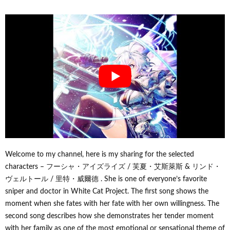
Welcome to my channel, here is my sharing for the selected
characters – フーシャ・アイズライズ / 芙夏・艾斯萊斯 & リンド・
ヴェルトール / 里特・威爾德 . She is one of everyone’s favorite
sniper and doctor in White Cat Project. The first song shows the
moment when she fates with her fate with her own willingness. The
second song describes how she demonstrates her tender moment
with her family as one of the most emotional or sensational theme of