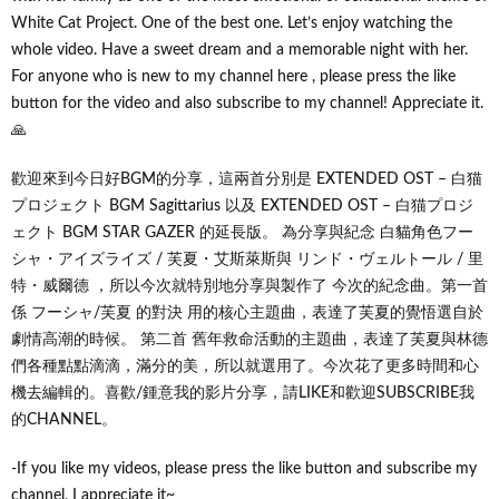
White Cat Project. One of the best one. Let’s enjoy watching the
whole video. Have a sweet dream and a memorable night with her.
For anyone who is new to my channel here , please press the like
button for the video and also subscribe to my channel! Appreciate it.
🙏
歡迎來到今日好BGM的分享，這兩首分別是 EXTENDED OST – 白猫
プロジェクト BGM Sagittarius 以及 EXTENDED OST – 白猫プロジ
ェクト BGM STAR GAZER 的延長版。 為分享與紀念 白貓角色フー
シャ・アイズライズ / 芙夏・艾斯萊斯與 リンド・ヴェルトール / 里
特・威爾德 ，所以今次就特別地分享與製作了 今次的紀念曲。第一首
係 フーシャ/芙夏 的對決 用的核心主題曲，表達了芙夏的覺悟選自於
劇情高潮的時候。 第二首 舊年救命活動的主題曲，表達了芙夏與林德
們各種點點滴滴，滿分的美，所以就選用了。今次花了更多時間和心
機去編輯的。喜歡/鍾意我的影片分享，請LIKE和歡迎SUBSCRIBE我
的CHANNEL。
-If you like my videos, please press the like button and subscribe my
channel, I appreciate it~