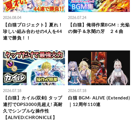
2026.08.04
2026.07.24
【白猫プロジェクト】夏れ！
【白猫】俺得作業BGM：光焔
珍しい組み合わせの4人を44
の御子＆氷闇の牙 ２４曲
連で勝負！！
2026.07.18
2026.07.18
【白猫】カイル(双剣) タップ
白猫 BGM- ALIVE (Extended)
連打でDPS3000兆超え! 高耐
｜12周年110連
久でシンプルな操作性
【ALIVED:CHRONICLE】