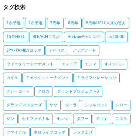
タグ検索
1次予選
2次予選
7周年
8周年
9周年HELL未来の答え
15章HELL
BLEACHコラボ
Horizonチャレンジ
Lv20000
SPY×FAMILYコラボ
アイリス
アップデート
ウイークリートーナメント
エレノア
エンマ
オスクロル
カイル
キャッシュトーナメント
キラサマハレーション
クレーコート
クロカ
グランドプロジェクト3
グランドマスターズ
サヤ
シエラ
シャルロット
シロー
ジン
セミファイナル
セレナ
タワー
ティナ
ニエル
ファイナル
ホロライブコラボ
ランク上げ