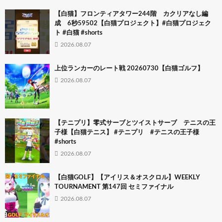
【白猫】フロンティアタワー244階 カクリアなし編
成 6秒59502【白猫プロジェクト】#白猫プロジェク
ト #白猫 #shorts
2026.08.07
上位ランカーのレート戦 20260730【白猫ゴルフ】
2026.08.07
【テニプリ】零式サーブとツイストサーブ テニスの王
子様【白猫テニス】 #テニプリ #テニスの王子様
#shorts
2026.08.07
【白猫GOLF】【アイリス＆オスクロル】WEEKLY
TOURNAMENT 第147回 セミファイナル
2026.08.07