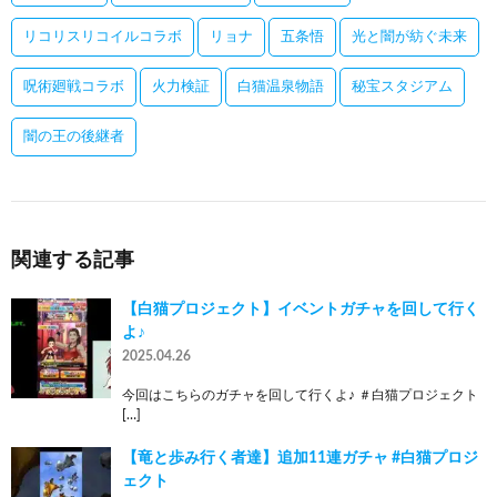
リコリスリコイルコラボ
リョナ
五条悟
光と闇が紡ぐ未来
呪術廻戦コラボ
火力検証
白猫温泉物語
秘宝スタジアム
闇の王の後継者
関連する記事
【白猫プロジェクト】イベントガチャを回して行く
よ♪
2025.04.26
今回はこちらのガチャを回して行くよ♪ ＃白猫プロジェクト
[…]
【竜と歩み行く者達】追加11連ガチャ #白猫プロジ
ェクト