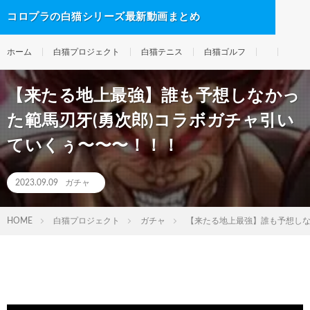
コロプラの白猫シリーズ最新動画まとめ
ホーム
白猫プロジェクト
白猫テニス
白猫ゴルフ
【来たる地上最強】誰も予想しなかっ
た範馬刃牙(勇次郎)コラボガチャ引い
ていくぅ〜〜〜！！！
2023.09.09
ガチャ
HOME
白猫プロジェクト
ガチャ
【来たる地上最強】誰も予想しな