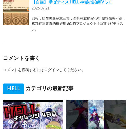
【白猫】 拳ゼティス HELL 神域の試練IV ソロ
2026.07.21
郎報：吹笛男最多就三隻，全拆掉就能安心打 儘管傷害不高，
稀釋在這裏真的很好用 #白猫プロジェクト #白猫 #ゼティス
[…]
コメントを書く
コメントを投稿するには
ログイン
してください。
HELL
カテゴリの最新記事