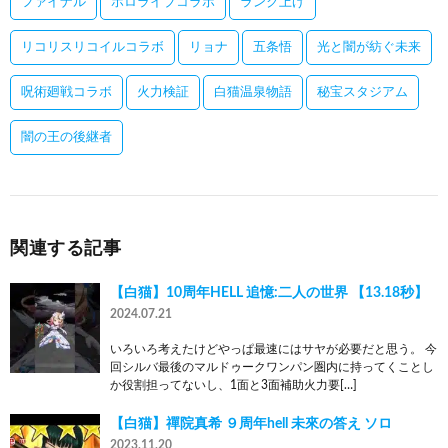
ファイナル
ホロライブコラボ
ランク上げ
リコリスリコイルコラボ
リョナ
五条悟
光と闇が紡ぐ未来
呪術廻戦コラボ
火力検証
白猫温泉物語
秘宝スタジアム
闇の王の後継者
関連する記事
【白猫】10周年HELL 追憶:二人の世界 【13.18秒】
2024.07.21
いろいろ考えたけどやっぱ最速にはサヤが必要だと思う。 今
回シルバ最後のマルドゥークワンパン圏内に持ってくことし
か役割担ってないし、1面と3面補助火力要[…]
【白猫】禪院真希 ９周年hell 未來の答え ソロ
2023.11.20