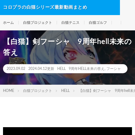
コロプラの白猫シリーズ最新動画まとめ
ホーム
白猫プロジェクト
白猫テニス
白猫ゴルフ
【白猫】剣フーシャ 9周年hell未来の
答え
2023.09.02
2024.04.12更新
HELL
9周年HELL未来の答え
,
フーシャ
HOME
白猫プロジェクト
HELL
【白猫】剣フーシャ 9周年hell