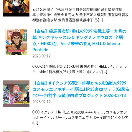
石頭又用盡了（抱頭 禪院大概是普攻槍職的完全體 操作簡
單，普攻派生既安全又高火力 美中不足大概就明明有特殊普攻
卻沒有翻滾攻擊 像梅普露那種就很棒了 另[…]
【白猫】範馬勇次郎 (拳) LV.9999 決戦上等！九月の
陣:キングキャッスル & キングミノタウロス (全弱
点・HP80兆)、Ver.2 未来の答え HELL & Inferno
Poolside
2023.09.12
0:00-2:14 決戦上等 2:15-3:44 未来の答え HELL 3:45 Inferno
Poolside #範馬勇次郎#決戦上等#白猫プロジ[…]
【白猫】#イクシア(G双):Hell 獣たちの試練;Lv.9999
コスモフエフキボーイ(弱点,HP13京):#サテラ(G輝) &
#ジーク(前半, G鎖)|#白猫プロジェクト 2026-02-13
2026.02.19
0:00 イクシア, Hell 獣たちの試練 4:44 サテラ, コスモフエフ
キボーイ 7:33 ジーク, コスモフエフキボーイ(前半) *イクシア
([…]