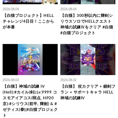
2026.08.04
2026.08.04
【白猫プロジェクト】HELL
【白猫】300秒以内に輝剣シ
チャレンジ4日目！ここから
リウスソロでHELLクエスト
が本番
神域の試練Ⅳをクリア #白猫
#白猫プロジェクト
2026.08.03
2026.08.02
【白猫】神域の試練 IV
【白猫】 杖カクリア + 鎖剣フ
(Hell):#カイル(剣);Lv.9999 コ
ラン + サポートキャラ HELL
スモアイアコス(弱点, HP20
神域の試練IV
京):#シリウス(前半, 輝劍) & #
ゼティス(拳)|#白猫プロジェク
ト