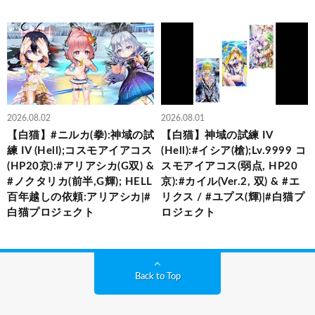
2026.08.02
2026.08.01
【白猫】#ニルカ(拳):神域の試
【白猫】神域の試練 IV
練 IV (Hell);コスモアイアコス
(Hell):#イシア(槍);Lv.9999 コ
(HP20京):#アリアシカ(G双) &
スモアイアコス(弱点, HP20
#ノクタリカ(前半,G輝); HELL
京):#カイル(Ver.2, 双) & #エ
百年越しの依頼:アリアシカ|#
リクス / #ユプス(輝)|#白猫プ
白猫プロジェクト
ロジェクト
Back to Top