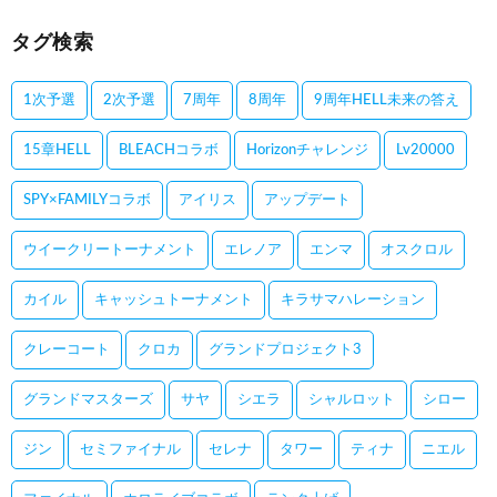
タグ検索
1次予選
2次予選
7周年
8周年
9周年HELL未来の答え
15章HELL
BLEACHコラボ
Horizonチャレンジ
Lv20000
SPY×FAMILYコラボ
アイリス
アップデート
ウイークリートーナメント
エレノア
エンマ
オスクロル
カイル
キャッシュトーナメント
キラサマハレーション
クレーコート
クロカ
グランドプロジェクト3
グランドマスターズ
サヤ
シエラ
シャルロット
シロー
ジン
セミファイナル
セレナ
タワー
ティナ
ニエル