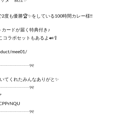
バサダー就任✨
度も優勝🏆✨をしている100時間カレー様!!
トカードが届く特典付き♪
こコラボセットもあるよ🍛🥄
roduct/mee01/
┈┈┈┈┈┈┈୨୧
聞いてくれたみんなありがと✨
┈┈┈┈┈┈┈୨୧
ア
LCPPrNQU
┈┈┈┈┈┈┈୨୧