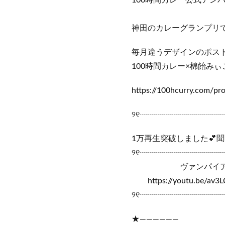
100時間カレー公式アン
神田のカレーグランプリで2
毎月違うデザインのポス
100時間カレー×棉飴みぃ
https://100hcurry.com/p
୨୧┈┈┈┈┈┈┈┈┈┈
1万再生突破しました💕
୨୧┈┈┈┈┈┈┈┈┈┈
ヴァンパイ
https://youtu.be/av3
୨୧┈┈┈┈┈┈┈┈┈┈
★——————