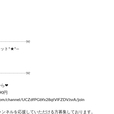
┈┈┈┈┈┈┈୨୧
ット*★*―
┈┈┈┈┈┈┈୨୧
から❤
90円
com/channel/UCZdfPGbYx28qtVlFZDVJsrA/join
ャンネルを応援していただける方募集しております。