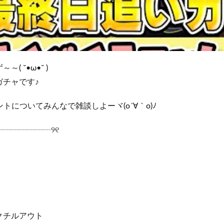
 ˘•ω•˘ )
ガチャです♪
トについてみんなで雑談しよーヾ(o´∀｀o)ﾉ
┈┈┈┈┈┈┈୨୧
クチルアウト