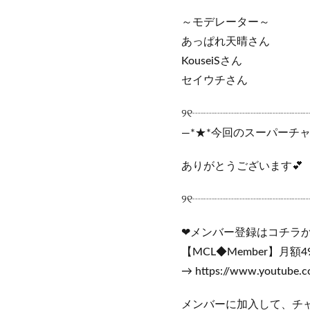
～モデレーター～
あっぱれ天晴さん
KouseiSさん
セイウチさん
୨୧┈┈┈┈┈┈┈┈┈┈
―*★*今回のスーパーチャ
ありがとうございます💕
୨୧┈┈┈┈┈┈┈┈┈┈
❤メンバー登録はコチラ
【MCL◆Member】月額4
→ https://www.youtube.
メンバーに加入して、チ