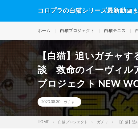
コロプラの白猫シリーズ最新動画
ホーム
白猫プロジェクト
白猫テニス
【白猫】追いガチャす
談 救命のイーヴィルアイズⅡ
プロジェクト NEW W
2023.08.30
ガチャ
HOME
白猫プロジェクト
ガチャ
【白猫】追い