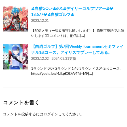
⛳白猫GOLF⛳601⛳デイリーゴルフツアー⛳💎
18,677💎⛳白猫ゴルフ⛳
2023.12.01
【配信メモ（一読＆厳守お願いします）】 原則丁寧語でお願
いします🙇‍♂️ コメントは、配信に[…]
【白猫ゴルフ】第7回Weekly Tournamentセミファイ
ナル1stコース。アイリスでプレーしてみる。
2023.12.02
2024.03.31更新
1ラウンド 0:07 2ラウンド 1:43 3ラウンド 3:04 2ndコース:
https://youtu.be/i4ZLpK2DzV4?si=MP[…]
コメントを書く
コメントを投稿するには
ログイン
してください。