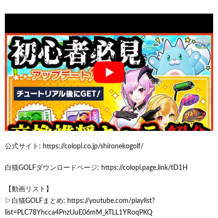
公式サイト: https://colopl.co.jp/shironekogolf/
白猫GOLFダウンロードページ: https://colopl.page.link/tD1H
【動画リスト】
▷白猫GOLFまとめ: https://youtube.com/playlist?
list=PLC78Yhcca4PnzUuE06mM_kTLL1YRoqPKQ