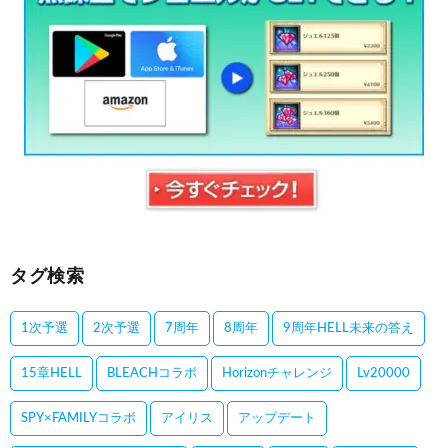
タグ検索
1次予選
2次予選
7周年
8周年
9周年HELL未来の答え
15章HELL
BLEACHコラボ
Horizonチャレンジ
Lv20000
SPY×FAMILYコラボ
アイリス
アップデート