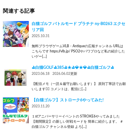
関連する記事
白猫ゴルフ バトルモード プラチナ ny-B0263 エクセ
リア回
2025.10.31
無料ブラウザゲームVLB・Antiqueの広報チャンネル URLは
こちらです https://vlb.jp/ PSO2やパワプロなど私の紹介した
いゲー[…]
⛳白猫GOLF⛳385⛳★⛳💎★💎⛳白猫ゴルフ⛳
2023.06.18
2026.06.02更新
【配信メモ（一読＆厳守お願いします）】 原則丁寧語でお願
いします🙇‍♂️ コメントは、配信に[…]
【白猫ゴルフ】ストローク6やってみた!
2023.11.20
１stアニバーサリーイベントの STROKE6やってみました
【期間限定】の新しい対戦モードを 簡単に紹介します。 ＃
白猫ゴルフ チャンネル登録 よろ[…]