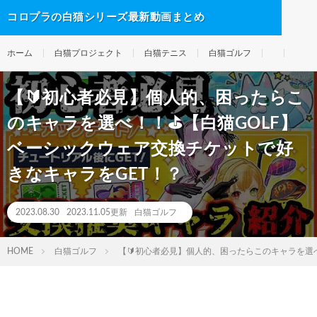
コロプラの白猫シリーズ最新動画まとめ
ホーム
白猫プロジェクト
白猫テニス
白猫ゴルフ
【🔰初心者必見】個人的、困ったらこ
のキャラを選べ！！⛳️【白猫GOLF】
ベーシックウェア交換チケットで好
きなキャラをGET！？
2023.08.30
2023.11.05更新
白猫ゴルフ
HOME
白猫ゴルフ
【🔰初心者必見】個人的、困ったらこのキャラを選べ