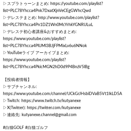
▷スプラトゥーンまとめ: https://youtube.com/playlist?
list=PLC78Yhcca4Pnk7DxatXjnVeCEgGWhcQwd
▷デレステまとめ: http://www.youtube.com/playlist?
list=PLC78Yhcca4Pn1DZ1Wn0McYrhkYGNRULuL
▷デレステ初心者講座&おすすめまとめ:
https://www.youtube.com/playlist?
list=PLC78Yhcca4PlUMl3BJjFPMixLv6u6NNok
▷YouTubeライブ アーカイブまとめ:
https://www.youtube.com/playlist?
list=PLC78Yhcca4PkicMGN2hD0d9P4BnzV5lBg
【投稿者情報】
▷サブチャンネル:
https://www.youtube.com/channel/UCkGrJHsbiDVaB5Vt1IkLD5A
▷Twitch: https://www.twitch.tv/kutyanexe
▷X(Twitter): https://twitter.com/kutyanexe
▷連絡先: kutyanexe.channel@gmail.com
#白猫GOLF #白猫ゴルフ