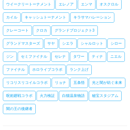
ウイークリートーナメント
エレノア
エンマ
オスクロル
カイル
キャッシュトーナメント
キラサマハレーション
クレーコート
クロカ
グランドプロジェクト3
グランドマスターズ
サヤ
シエラ
シャルロット
シロー
ジン
セミファイナル
セレナ
タワー
ティナ
ニエル
ファイナル
ホロライブコラボ
ランク上げ
リコリスリコイルコラボ
リョナ
五条悟
光と闇が紡ぐ未来
呪術廻戦コラボ
火力検証
白猫温泉物語
秘宝スタジアム
闇の王の後継者