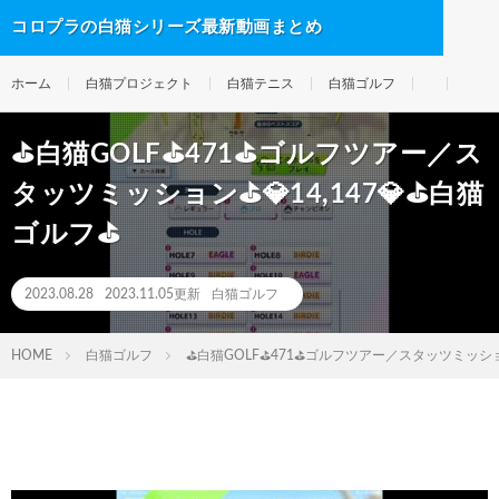
コロプラの白猫シリーズ最新動画まとめ
ホーム
白猫プロジェクト
白猫テニス
白猫ゴルフ
⛳白猫GOLF⛳471⛳ゴルフツアー／ス
タッツミッション⛳💎14,147💎⛳白猫
ゴルフ⛳
2023.08.28
2023.11.05更新
白猫ゴルフ
HOME
白猫ゴルフ
⛳白猫GOLF⛳471⛳ゴルフツアー／スタッツミッション