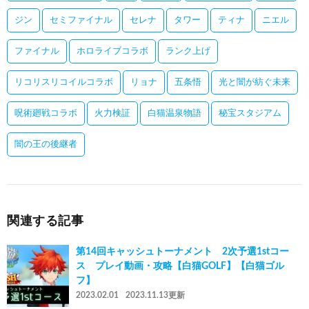
ジン
セミファイナル
セレナ
タワー
ティナ
ニエル
ファイナル
ホロライブコラボ
ランク上げ
リコリスリコイルコラボ
リョナ
五条悟
光と闇が紡ぐ未来
呪術廻戦コラボ
火力検証
白猫温泉物語
秘宝スタジアム
闇の王の後継者
関連する記事
第14回キャッシュトーナメント 2次予選1stコー
ス プレイ動画・攻略【白猫GOLF】【白猫ゴル
フ】
2023.02.01
2023.11.13更新