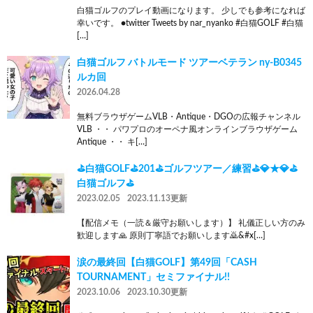
白猫ゴルフのプレイ動画になります。 少しでも参考になれば
幸いです。 ●twitter Tweets by nar_nyanko #白猫GOLF #白猫
[…]
白猫ゴルフ バトルモード ツアーベテラン ny-B0345
ルカ回
2026.04.28
無料ブラウザゲームVLB・Antique・DGOの広報チャンネル
VLB ・・ パワプロのオーペナ風オンラインブラウザゲーム
Antique ・・ キ[…]
⛳白猫GOLF⛳201⛳ゴルフツアー／練習⛳💎★💎⛳
白猫ゴルフ⛳
2023.02.05
2023.11.13更新
【配信メモ（一読＆厳守お願いします）】 礼儀正しい方のみ
歓迎します🙏 原則丁寧語でお願いします🙇‍&#x[…]
涙の最終回【白猫GOLF】第49回「CASH
TOURNAMENT」セミファイナル!!
2023.10.06
2023.10.30更新