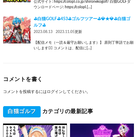
公式サイト: https://colopl.co.jp/shironekogolf/ 白猫GOLFダ
ウンロードページ: https://colopl.[…]
⛳白猫GOLF⛳453⛳ゴルフツアー⛳💎★💎⛳白猫ゴ
ルフ⛳
2023.08.13
2023.11.05更新
【配信メモ（一読＆厳守お願いします）】 原則丁寧語でお願
いします🙇‍♂️ コメントは、配信に[…]
コメントを書く
コメントを投稿するには
ログイン
してください。
白猫ゴルフ
カテゴリの最新記事