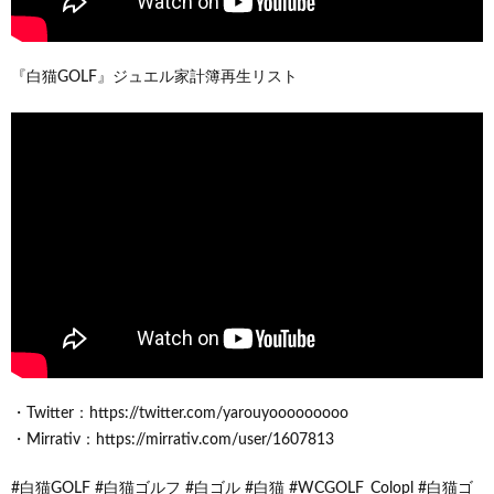
『白猫GOLF』ジュエル家計簿再生リスト
・Twitter：https://twitter.com/yarouyooooooooo
・Mirrativ：https://mirrativ.com/user/1607813
#白猫GOLF #白猫ゴルフ #白ゴル #白猫 #WCGOLF_Colopl #白猫ゴ