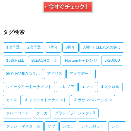
タグ検索
1次予選
2次予選
7周年
8周年
9周年HELL未来の答え
15章HELL
BLEACHコラボ
Horizonチャレンジ
Lv20000
SPY×FAMILYコラボ
アイリス
アップデート
ウイークリートーナメント
エレノア
エンマ
オスクロル
カイル
キャッシュトーナメント
キラサマハレーション
クレーコート
クロカ
グランドプロジェクト3
グランドマスターズ
サヤ
シエラ
シャルロット
シロー