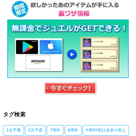
タグ検索
1次予選
2次予選
7周年
8周年
9周年HELL未来の答え