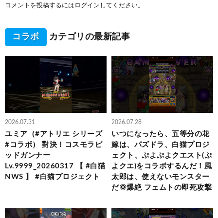
コメントを投稿するには
ログイン
してください。
コラボ
カテゴリの最新記事
2026.07.31
2026.07.28
ユミア（#アトリエ シリーズ
いつになったら、五等分の花
#コラボ） 對決！コスモラピ
嫁は、パズドラ、白猫プロジ
ッドガンナー
ェクト、ぷよぷよクエスト(ぷ
Lv.9999_20260317 【 #白猫
よクエ)をコラボするんだ！風
NWS 】 #白猫プロジェクト
太郎は、使えないモンスター
だ💢爆絶 フェムトの即死攻撃