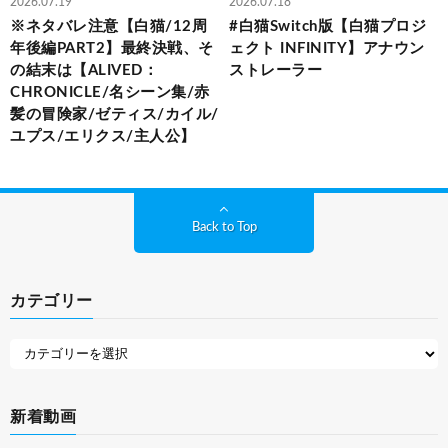
2026.07.19
2026.07.18
※ネタバレ注意【白猫/12周
#白猫Switch版【白猫プロジ
年後編PART2】最終決戦、そ
ェクト INFINITY】アナウン
の結末は【ALIVED：
ストレーラー
CHRONICLE/名シーン集/赤
髪の冒険家/ゼティス/カイル/
ユプス/エリクス/主人公】
Back to Top
カテゴリー
新着動画