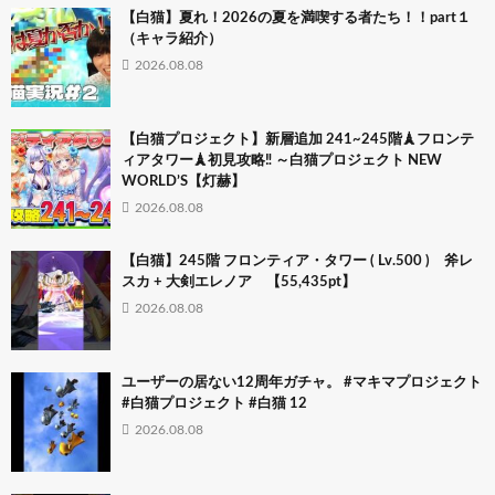
【白猫】夏れ！2026の夏を満喫する者たち！！part１
（キャラ紹介）
2026.08.08
【白猫プロジェクト】新層追加 241~245階🗼フロンテ
ィアタワー🗼初見攻略‼ ～白猫プロジェクト NEW
WORLD’S【灯赫】
2026.08.08
【白猫】245階 フロンティア・タワー ( Lv.500 ) 斧レ
スカ + 大剣エレノア 【55,435pt】
2026.08.08
ユーザーの居ない12周年ガチャ。 #マキマプロジェクト
#白猫プロジェクト #白猫 12
2026.08.08