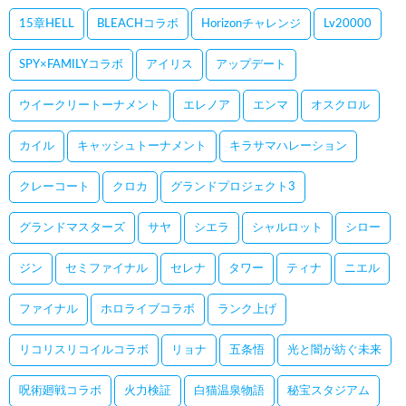
15章HELL
BLEACHコラボ
Horizonチャレンジ
Lv20000
SPY×FAMILYコラボ
アイリス
アップデート
ウイークリートーナメント
エレノア
エンマ
オスクロル
カイル
キャッシュトーナメント
キラサマハレーション
クレーコート
クロカ
グランドプロジェクト3
グランドマスターズ
サヤ
シエラ
シャルロット
シロー
ジン
セミファイナル
セレナ
タワー
ティナ
ニエル
ファイナル
ホロライブコラボ
ランク上げ
リコリスリコイルコラボ
リョナ
五条悟
光と闇が紡ぐ未来
呪術廻戦コラボ
火力検証
白猫温泉物語
秘宝スタジアム