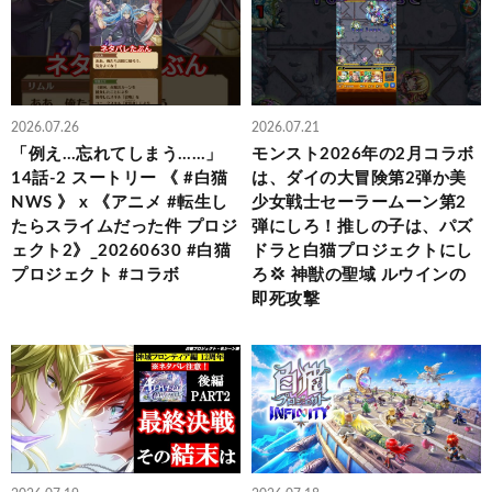
2026.07.26
2026.07.21
「例え…忘れてしまう……」
モンスト2026年の2月コラボ
14話-2 スートリー 《 #白猫
は、ダイの大冒険第2弾か美
NWS 》 x 《アニメ #転生し
少女戦士セーラームーン第2
たらスライムだった件 プロジ
弾にしろ！推しの子は、パズ
ェクト2》_20260630 #白猫
ドラと白猫プロジェクトにし
プロジェクト #コラボ
ろ💢 神獣の聖域 ルウインの
即死攻撃