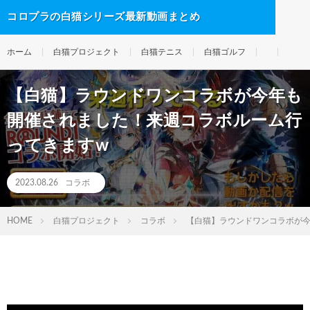
コロプラの白猫シリーズ最新動画まとめ
ホーム
白猫プロジェクト
白猫テニス
白猫ゴルフ
【白猫】ラウンドワンコラボが今年も
開催されました！来週コラボルーム行
ってきますw
2023.08.26
コラボ
HOME
白猫プロジェクト
コラボ
【白猫】ラウンドワンコラボが今