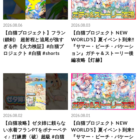
2026.08.06
2026.08.03
【白猫プロジェクト】フラン
【白猫プロジェクト NEW
(鎖剣) 超射程と追尾が強す
WORLD’S】夏イベント到来‼
ぎる件【火力検証】#白猫プ
『サマー・ビーチ・バケーシ
ロジェクト #白猫 #shorts
ョン』ガチャ＆ストーリー後
編攻略【灯赫】
2026.08.02
2026.08.01
【白猫攻略】ゼタ姉に頼らな
【白猫プロジェクト NEW
い水着フランPTをボナーペテ
WORLD’S】夏イベント到来‼
ィ♪ 打練磨〈破〉超級 #白猫
『サマー・ビーチ・バケーシ