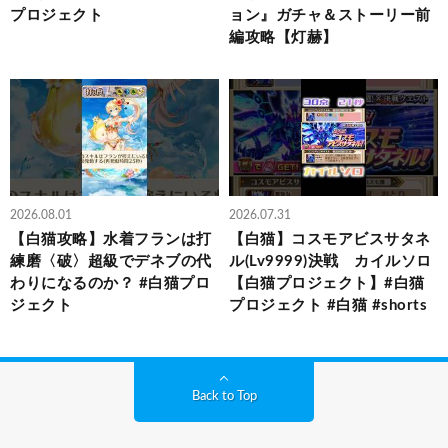
プロジェクト
ョン』ガチャ＆ストーリー前
編攻略【灯赫】
2026.08.01
2026.07.31
【白猫攻略】水着フランは打
【白猫】コスモアビスサタネ
練磨〈破〉超級でデネブの代
ル(Lv9999)決戦 カイルソロ
わりになるのか？ #白猫プロ
【白猫プロジェクト】#白猫
ジェクト
プロジェクト #白猫 #shorts
Back to Top