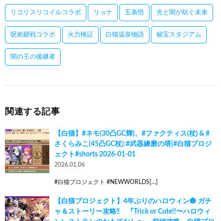
リコリスリコイルコラボ
リョナ
五条悟
光と闇が紡ぐ未来
呪術廻戦コラボ
火力検証
白猫温泉物語
秘宝スタジアム
闇の王の後継者
関連する記事
【白猫】#ネモ(30凸GC輝)、#ファクティス(杖) & #
さくらみこ(45凸GC杖):#武器練磨の塔|#白猫プロジ
ェクト#shorts 2026-01-01
2026.01.06
#白猫プロジェクト #NEWWORLDS[…]
【白猫プロジェクト】4年ぶりのハロウィン🎃 ガチ
ャ＆ストーリー攻略‼ 『Trick or Cute!!〜ハロウィ