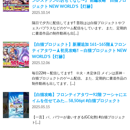
ンレストランのおもてなし〜』 前編攻略 白猫プロ
ジェクト NEW WORLD’S【灯赫】
2025.10.14
隔日で夕方に配信してます‼ 普段はは白猫プロジェクトやフ
ェスバプラスなどのゲーム配信をしています。 また、定期的
に書道作品の制作動画も出[…]
【白猫プロジェクト】新層追加 161~165階🗼フロン
ティアタワー🗼初見攻略‼ ～白猫プロジェクト NEW
WORLD’S【灯赫】
2025.12.06
毎日22時～配信してます‼ ※火・木定休日 メインは原神・
白猫プロジェクトのゲーム配信。 また、定期的に書道作品の
制作動画も出してます。[…]
【白猫攻略】フロンティアタワー92階 フーシャにエ
イムを任せてみた… 58,506pt #白猫プロジェクト
2025.05.15
【一言】パ、パワーが違いすぎる(GC化勢) #白猫プロジェク
ト[…]