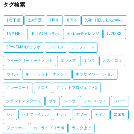
タグ検索
1次予選
2次予選
7周年
8周年
9周年HELL未来の答え
15章HELL
BLEACHコラボ
Horizonチャレンジ
Lv20000
SPY×FAMILYコラボ
アイリス
アップデート
ウイークリートーナメント
エレノア
エンマ
オスクロル
カイル
キャッシュトーナメント
キラサマハレーション
クレーコート
クロカ
グランドプロジェクト3
グランドマスターズ
サヤ
シエラ
シャルロット
シロー
ジン
セミファイナル
セレナ
タワー
ティナ
ニエル
ファイナル
ホロライブコラボ
ランク上げ