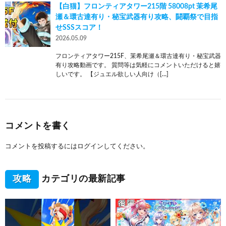
【白猫】フロンティアタワー215階 58008pt 茉希尾
瀬＆環古達有り・秘宝武器有り攻略、闘覇祭で目指
せSSSスコア！
2026.05.09
フロンティアタワー215F、茉希尾瀬＆環古達有り・秘宝武器
有り攻略動画です。 質問等は気軽にコメントいただけると嬉
しいです。 【ジュエル欲しい人向け（[…]
コメントを書く
コメントを投稿するには
ログイン
してください。
攻略
カテゴリの最新記事