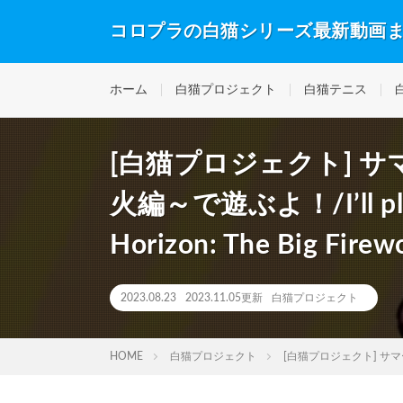
コロプラの白猫シリーズ最新動画
ホーム
白猫プロジェクト
白猫テニス
[白猫プロジェクト] 
火編～で遊ぶよ！/I’ll play
Horizon: The Big Firewo
2023.08.23
2023.11.05更新
白猫プロジェクト
HOME
白猫プロジェクト
[白猫プロジェクト] サマーバックホ