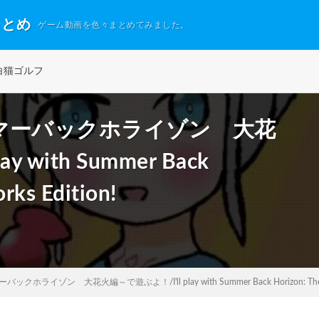
まとめ
ゲーム動画を色々まとめてみました。
白猫ゴルフ
サマーバックホライゾン 大花
 with Summer Back
rks Edition!
ライゾン 大花火編～で遊ぶよ！/I'll play with Summer Back Horizon: The Big F