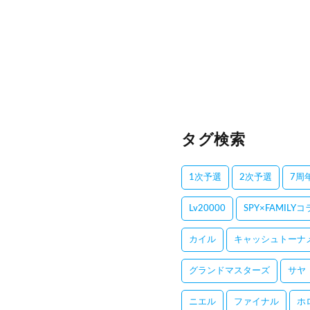
タグ検索
1次予選
2次予選
7周
Lv20000
SPY×FAMILY
カイル
キャッシュトーナ
グランドマスターズ
サヤ
ニエル
ファイナル
ホ