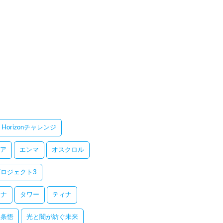
Horizonチャレンジ
ア
エンマ
オスクロル
ロジェクト3
レナ
タワー
ティナ
五条悟
光と闇が紡ぐ未来