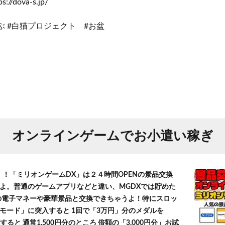
/dova-s.jp/
らいぶ #白猫プロジェクト #お盆
オンラインゲームでお小遣い稼ぎ
！！「ミリオンゲームDX」は２４時間OPENの景品交換
よ。普通のゲームアプリなどと違い、MGDXでは貯めた
」等の電子マネーや豪華景品と交換できちゃうよ！特にスロッ
モード」に突入すると 1回で「3万円」分のメダルを
すると 通常1,500円分のところ 倍額の「3,000円分」お試