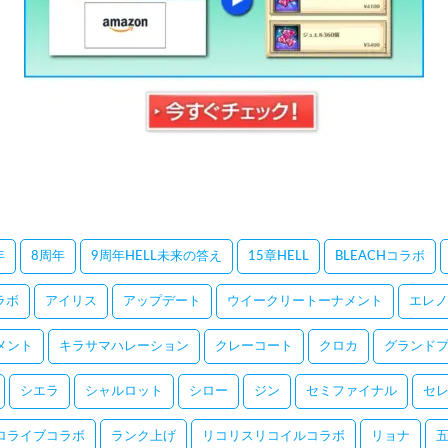
年
8周年
9周年HELL未来の答え
15章HELL
BLEACHコラボ
コラボ
アイリス
アップデート
ウイークリートーナメント
エレノ
メント
キラサマハレーション
クレーコート
クロカ
グランドプ
シエラ
シャルロット
シロー
ジン
セミファイナル
セ
ロライブコラボ
ランク上げ
リコリスリコイルコラボ
リョナ