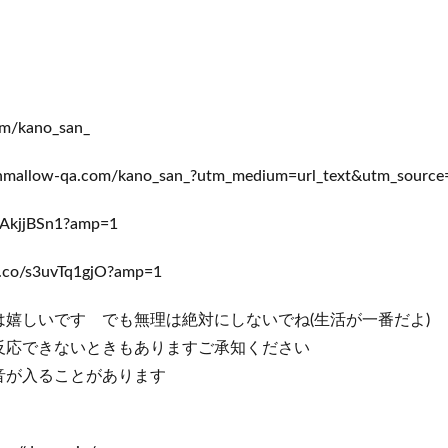
ト
com/kano_san_
llow-qa.com/kano_san_?utm_medium=url_text&utm_source
AkjjBSn1?amp=1
o/s3uvTq1gjO?amp=1
嬉しいです でも無理は絶対にしないでね(生活が一番だよ)
反応できないときもありますご承知ください
音が入ることがあります