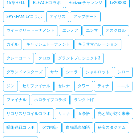
15章HELL
BLEACHコラボ
Horizonチャレンジ
Lv20000
SPY×FAMILYコラボ
アイリス
アップデート
ウイークリートーナメント
エレノア
エンマ
オスクロル
カイル
キャッシュトーナメント
キラサマハレーション
クレーコート
クロカ
グランドプロジェクト3
グランドマスターズ
サヤ
シエラ
シャルロット
シロー
ジン
セミファイナル
セレナ
タワー
ティナ
ニエル
ファイナル
ホロライブコラボ
ランク上げ
リコリスリコイルコラボ
リョナ
五条悟
光と闇が紡ぐ未来
呪術廻戦コラボ
火力検証
白猫温泉物語
秘宝スタジアム