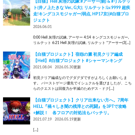
【白猫】Hell 灰理の試練:#アーサー(劍) & #リルテッ
ト(井ノ上たきな Ver., G大); リルテット:Lv.9999 超疾
走!キングコスモジャガー(弱点, HP17京)|#白猫プロ
ジェクト
2026.06.01
0:00 Hell 灰理の試練, アーサー 4:14 キングコスモジャガー,
リルテット 6:21 Hell 灰理の試練, リルテット *アーサー(3[…]
【白猫プロジェクト】宿怨の澱 初見クリア編成
【Hell】#白猫プロジェクト #シャーマンキング
2021.08.04
2026.05.30更新
初見クリア編成なのでグダグダですがよろしくお願いしま
す。 バーストゲージ優先でイシュクルを選びましたが、こち
らのクエストは回復力か半減のためデス・ドク[…]
【白猫プロジェクト】クリア出来ない方へ。7周年
HELL『禍々しき闇の残滓との死闘』を3PTで攻略
+解説！ 各フロアの対処法もバッチリ。
2021.07.19
2026.05.19更新
[…]