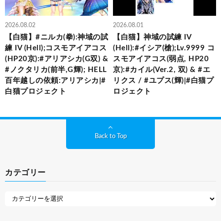
2026.08.02
2026.08.01
【白猫】#ニルカ(拳):神域の試
【白猫】神域の試練 IV
練 IV (Hell);コスモアイアコス
(Hell):#イシア(槍);Lv.9999 コ
(HP20京):#アリアシカ(G双) &
スモアイアコス(弱点, HP20
#ノクタリカ(前半,G輝); HELL
京):#カイル(Ver.2, 双) & #エ
百年越しの依頼:アリアシカ|#
リクス / #ユプス(輝)|#白猫プ
白猫プロジェクト
ロジェクト
Back to Top
カテゴリー