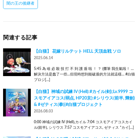
闇の王の後継者
関連する記事
【白猫】 花嫁リルテット HELL 天頂血戦 ソロ
2025.06.14
5:45 為 啥 必 殺 技 打 不 到 護 盾 啦 ！ ？ (擲筆 我生氣啦！ …
解決方法是蠢了一些…但現時想到能破盾的方法就這樣… #白猫
プロジ[…]
【白猫】神域の試練 IV (Hell):#カイル(剣);Lv.9999 コ
スモアイアコス(弱点, HP20京):#シリウス(前半, 輝劍)
& #ゼティス(拳)|#白猫プロジェクト
2026.08.03
0:00 神域の試練 IV (Hell),カイル 7:04 コスモアイアコスカイ
ル(前半), シリウス 7:57 コスモアイアコス, ゼティス *カイ[…]