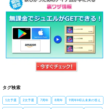
タグ検索
1次予選
2次予選
7周年
8周年
9周年HELL未来の答え