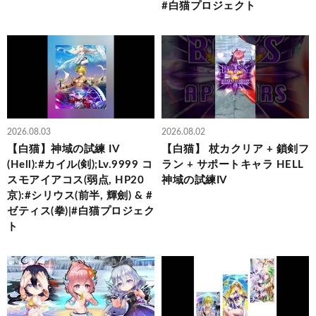
#白猫プロジェクト
2026.08.03
2026.08.02
【白猫】神域の試練 IV
【白猫】 杖カクリア + 鎖剣フ
(Hell):#カイル(剣);Lv.9999 コ
ラン + サポートキャラ HELL
スモアイアコス(弱点, HP20
神域の試練IV
京):#シリウス(前半, 輝劍) & #
ゼティス(拳)|#白猫プロジェク
ト