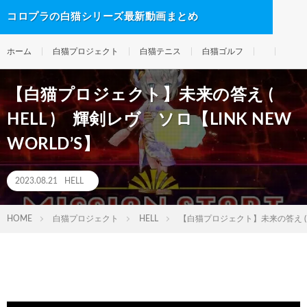
コロプラの白猫シリーズ最新動画まとめ
ホーム
白猫プロジェクト
白猫テニス
白猫ゴルフ
【白猫プロジェクト】未来の答え (
HELL ) 輝剣レヴ ソロ【LINK NEW
WORLD’S】
2023.08.21
HELL
HOME
白猫プロジェクト
HELL
【白猫プロジェクト】未来の答え ( HE