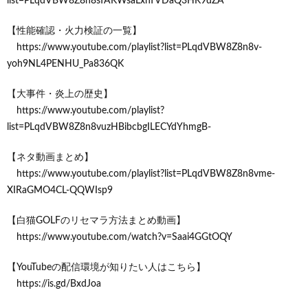
list=PLqdVBW8Z8n8sTAKWsaLxnTVDaQ3HK9dZA
【性能確認・火力検証の一覧】
https://www.youtube.com/playlist?list=PLqdVBW8Z8n8v-
yoh9NL4PENHU_Pa836QK
【大事件・炎上の歴史】
https://www.youtube.com/playlist?
list=PLqdVBW8Z8n8vuzHBibcbgILECYdYhmgB-
【ネタ動画まとめ】
https://www.youtube.com/playlist?list=PLqdVBW8Z8n8vme-
XIRaGMO4CL-QQWIsp9
【白猫GOLFのリセマラ方法まとめ動画】
https://www.youtube.com/watch?v=Saai4GGtOQY
【YouTubeの配信環境が知りたい人はこちら】
https://is.gd/BxdJoa