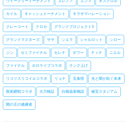
ウイークリートーナメント
エレノア
エンマ
オスクロル
カイル
キャッシュトーナメント
キラサマハレーション
クレーコート
クロカ
グランドプロジェクト3
グランドマスターズ
サヤ
シエラ
シャルロット
シロー
ジン
セミファイナル
セレナ
タワー
ティナ
ニエル
ファイナル
ホロライブコラボ
ランク上げ
リコリスリコイルコラボ
リョナ
五条悟
光と闇が紡ぐ未来
呪術廻戦コラボ
火力検証
白猫温泉物語
秘宝スタジアム
闇の王の後継者