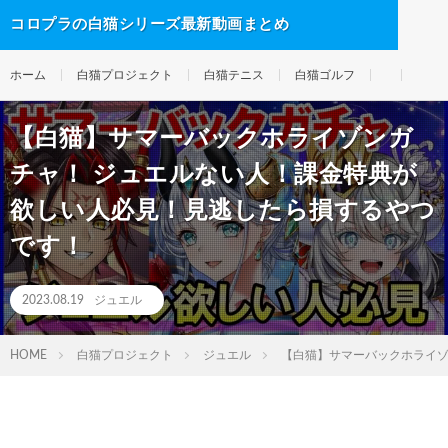
コロプラの白猫シリーズ最新動画まとめ
ホーム
白猫プロジェクト
白猫テニス
白猫ゴルフ
【白猫】サマーバックホライゾンガ
チャ！ ジュエルない人！課金特典が
欲しい人必見！見逃したら損するやつ
です！
2023.08.19
ジュエル
HOME
白猫プロジェクト
ジュエル
【白猫】サマーバックホライゾ