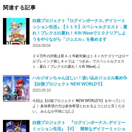
関連する記事
白猫プロジェクト『ログインボーナス､デイリーミ
ッション生活』【１１５】スペシャルクエスト：夏
れ！プレクエの夏れ！６th Waveで１０クリアしよ
うをやりながら「ジュエル」を集めます
2026.08.06
２４万件の評価は星４.１年齢対象は１３＋カテゴリーはロー
ルプレイング推しキャラは「つきみ」でスペシャルクエス
ト：夏れ！プレクエの夏れ！５th Wave[…]
ハルジオンちゃんほしい！追い込みジュエル集め💦
【白猫プロジェクト NEW WORLD’S】
2023.09.10
今回は【白猫プロジェクト NEW WORLD’S】をやっていく
よ！ 参加希望の方は参加希望とわかるようにひと言くださ
い。 みんなが不快にな[…]
白猫プロジェクト 『ログインボーナス､デイリー
ミッション生活』【4】 簡単なデイリーミッショ