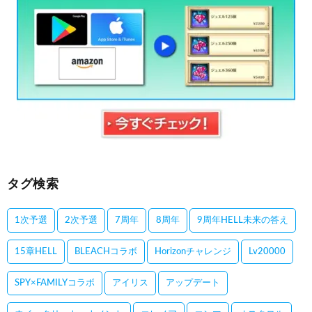
タグ検索
1次予選
2次予選
7周年
8周年
9周年HELL未来の答え
15章HELL
BLEACHコラボ
Horizonチャレンジ
Lv20000
SPY×FAMILYコラボ
アイリス
アップデート