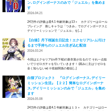
ン､ログインボーナスのみで「ジュエル」を集めま
す
2026.04.21
24万件の評価は星4.1 年齢対象は13＋ カテゴリーはロール
プレイング 推しキャラは「つきみ」でログインボーナスと
デイリーミッションで「ジュエル」を[…]
【白猫】丹下桜誕生日記念！エクセリア(レム)引け
るまで手持ちのジュエル注ぎ込む配信
2026.03.24
今回はエクセリア(cv丹下桜)の新衣装が出るので それ一点狙
いでリゼロガチャを引いていきます！ (因みに主はリゼロを
全く知らないw) ※収録関係の都合[…]
白猫プロジェクト 『ログインボーナス､デイリー
ミッション生活』【２２】簡単なログインボーナ
ス､デイリーミッションのみで「ジュエル」を集め
ます
2026.05.08
24万件の評価は星4.1 年齢対象は１３＋ カテゴリーはロー