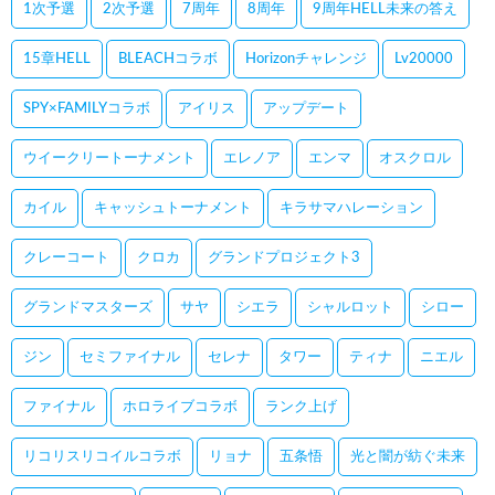
1次予選
2次予選
7周年
8周年
9周年HELL未来の答え
15章HELL
BLEACHコラボ
Horizonチャレンジ
Lv20000
SPY×FAMILYコラボ
アイリス
アップデート
ウイークリートーナメント
エレノア
エンマ
オスクロル
カイル
キャッシュトーナメント
キラサマハレーション
クレーコート
クロカ
グランドプロジェクト3
グランドマスターズ
サヤ
シエラ
シャルロット
シロー
ジン
セミファイナル
セレナ
タワー
ティナ
ニエル
ファイナル
ホロライブコラボ
ランク上げ
リコリスリコイルコラボ
リョナ
五条悟
光と闇が紡ぐ未来