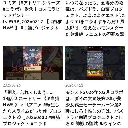
ユミア（#アトリエ シリーズ
いつになったら、五等分の花
#コラボ） 對決！コスモラピ
嫁は、パズドラ、白猫プロジ
ッドガンナー
ェクト、ぷよぷよクエスト(ぷ
Lv.9999_20260317 【 #白猫
よクエ)をコラボするんだ！風
NWS 】 #白猫プロジェクト
太郎は、使えないモンスター
だ💢爆絶 フェムトの即死攻撃
2026.07.26
2026.07.21
「例え…忘れてしまう……」
モンスト2026年の2月コラボ
14話-2 スートリー 《 #白猫
は、ダイの大冒険第2弾か美
NWS 》 x 《アニメ #転生し
少女戦士セーラームーン第2
たらスライムだった件 プロジ
弾にしろ！推しの子は、パズ
ェクト2》_20260630 #白猫
ドラと白猫プロジェクトにし
プロジェクト #コラボ
ろ💢 神獣の聖域 ルウインの