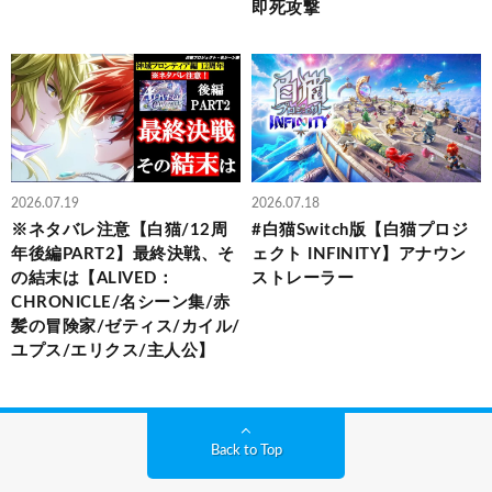
即死攻撃
2026.07.19
2026.07.18
※ネタバレ注意【白猫/12周
#白猫Switch版【白猫プロジ
年後編PART2】最終決戦、そ
ェクト INFINITY】アナウン
の結末は【ALIVED：
ストレーラー
CHRONICLE/名シーン集/赤
髪の冒険家/ゼティス/カイル/
ユプス/エリクス/主人公】
Back to Top