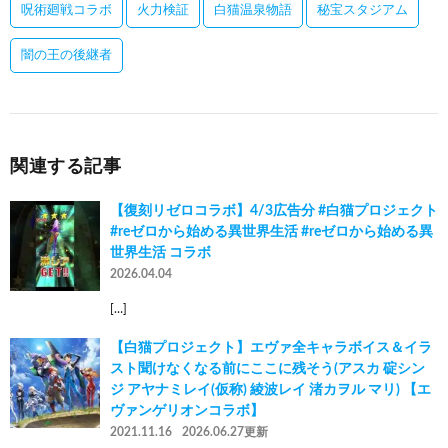
呪術廻戦コラボ
火力検証
白猫温泉物語
秘宝スタジアム
闇の王の後継者
関連する記事
【復刻リゼロコラボ】4/3広告分 #白猫プロジェクト
#reゼロから始める異世界生活 #reゼロから始める異
世界生活 コラボ
2026.04.04
[…]
【白猫プロジェクト】エヴァ全キャラボイス＆イラ
スト聞けなくなる前にここに残そう(アスカ 碇シン
ジ アヤナミレイ(仮称) 綾波レイ 渚カヲル マリ) 【エ
ヴァンゲリオンコラボ】
2021.11.16
2026.06.27更新