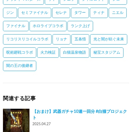
ジン
セミファイナル
セレナ
タワー
ティナ
ニエル
ファイナル
ホロライブコラボ
ランク上げ
リコリスリコイルコラボ
リョナ
五条悟
光と闇が紡ぐ未来
呪術廻戦コラボ
火力検証
白猫温泉物語
秘宝スタジアム
闇の王の後継者
関連する記事
【おまけ】武器ガチャ10連一回分 #白猫プロジェク
ト
2025.04.27