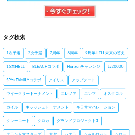
タグ検索
1次予選
2次予選
7周年
8周年
9周年HELL未来の答え
15章HELL
BLEACHコラボ
Horizonチャレンジ
Lv20000
SPY×FAMILYコラボ
アイリス
アップデート
ウイークリートーナメント
エレノア
エンマ
オスクロル
カイル
キャッシュトーナメント
キラサマハレーション
クレーコート
クロカ
グランドプロジェクト3
グランドマスターズ
サヤ
シエラ
シャルロット
シロー