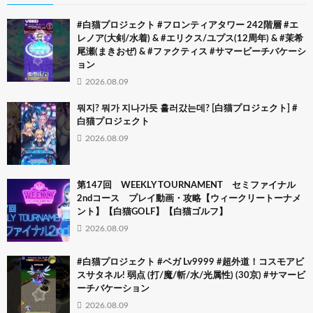
#白猫プロジェクト #フロンティアタワー 242階層 #エ
レノア(大剣/水着) & #エリクス/ユプス(12周年) & #茉希
尾瀬(まきおぜ) & #ファクティス #サマービーチバケーシ
ョン
2026.08.09
뭐지? 뭐가 지나가듯 흘러갔는데? [白猫プロジェクト] #
白猫プロジェクト
2026.08.09
第147回 WEEKLY TOURNAMENT セミファイナル
2ndコース プレイ動画・攻略【ウィークリートーナメ
ント】【白猫GOLF】【白猫ゴルフ】
2026.08.09
#白猫プロジェクト #ベガ Lv9999 #超外道！コスモアビ
スサタネル! 弱点 (打/魔/斬/水/光属性) (30京) #サマービ
ーチバケーション
2026.08.09