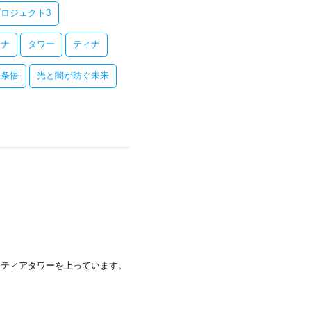
ロジェクト3
レナ
タワー
ティナ
五条悟
光と闇が紡ぐ未来
らフロンティアタワーを上っています。