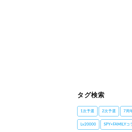
タグ検索
1次予選
2次予選
7周
Lv20000
SPY×FAMILY