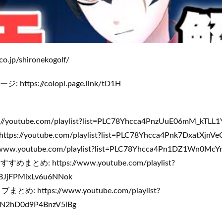
o.jp/shironekogolf/
tps://colopl.page.link/tD1H
outube.com/playlist?list=PLC78Yhcca4PnzUuE06mM_kTLL
/youtube.com/playlist?list=PLC78Yhcca4Pnk7DxatXjn
.youtube.com/playlist?list=PLC78Yhcca4Pn1DZ1Wn0McY
: https://www.youtube.com/playlist?
3BJjFPMixLv6u6NNok
: https://www.youtube.com/playlist?
GN2hD0d9P4BnzV5lBg