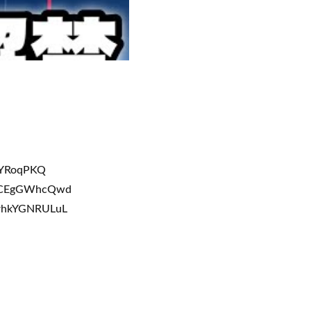
1YRoqPKQ
VeCEgGWhcQwd
rhkYGNRULuL