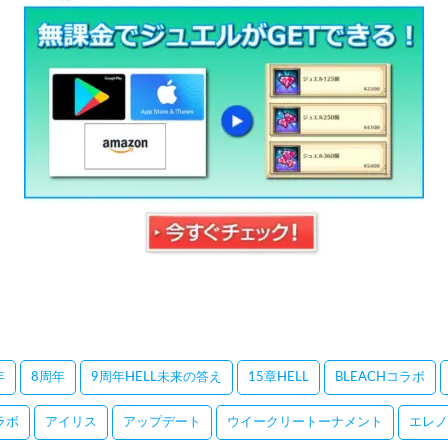
年
8周年
9周年HELL未来の答え
15章HELL
BLEACHコラボ
コラボ
アイリス
アップデート
ウイークリートーナメント
エレノ