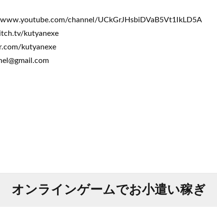
w.youtube.com/channel/UCkGrJHsbiDVaB5Vt1IkLD5A
tch.tv/kutyanexe
ter.com/kutyanexe
el@gmail.com
オンラインゲームでお小遣い稼ぎ