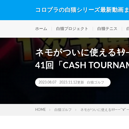
コロプラの白猫シリーズ最新動画
ホーム
白猫プロジェクト
白猫テニス
ネモがついに使えるｷﾀ――
41回「CASH TOURNA
2023.08.07
2023.11.12更新
白猫ゴルフ
HOME
白猫ゴルフ
ネモがついに使えるｷﾀ――ﾟ∀ﾟ――