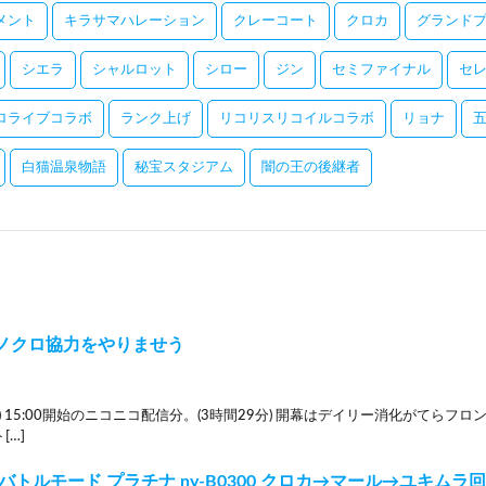
メント
キラサマハレーション
クレーコート
クロカ
グランドプ
シエラ
シャルロット
シロー
ジン
セミファイナル
セ
ロライブコラボ
ランク上げ
リコリスリコイルコラボ
リョナ
白猫温泉物語
秘宝スタジアム
闇の王の後継者
ノクロ協力をやりませう
4(日) 15:00開始のニコニコ配信分。(3時間29分) 開幕はデイリー消化がて
[…]
バトルモード プラチナ ny-B0300 クロカ→マール→ユキムラ回