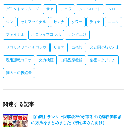
グランドマスターズ
サヤ
シエラ
シャルロット
シロー
ジン
セミファイナル
セレナ
タワー
ティナ
ニエル
ファイナル
ホロライブコラボ
ランク上げ
リコリスリコイルコラボ
リョナ
五条悟
光と闇が紡ぐ未来
呪術廻戦コラボ
火力検証
白猫温泉物語
秘宝スタジアム
闇の王の後継者
関連する記事
【白猫】ランク上限解放750が来るので経験値稼ぎ
の方法をまとめました（初心者さん向け）