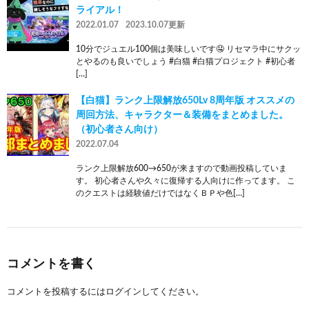
ライアル！
2022.01.07
2023.10.07更新
10分でジュエル100個は美味しいです🤤 リセマラ中にサクッ
とやるのも良いでしょう #白猫 #白猫プロジェクト #初心者
[…]
【白猫】ランク上限解放650Lv 8周年版 オススメの
周回方法、キャラクター＆装備をまとめました。
（初心者さん向け）
2022.07.04
ランク上限解放600→650が来ますので動画投稿していま
す。 初心者さんや久々に復帰する人向けに作ってます。 こ
のクエストは経験値だけではなくＢＰや色[…]
コメントを書く
コメントを投稿するには
ログイン
してください。