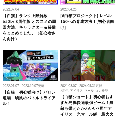
2022.07.04
2022.04.25
【白猫】ランク上限解放
[#白猫プロジェクト] レベル
650Lv 8周年版 オススメの周
150への育成方法！[初心者向
回方法、キャラクター＆装備
け]
をまとめました。（初心者さ
ん向け）
2022.01.07
2023.10.07更新
2021.08.07
2026.05.31更新
7周年
,
アイリス
,
マール
,
火力検証
【白猫 初心者向け】バロン
【白猫ショート】初心者おす
道場 暁風のバトルトライア
すめ島堀快適最強ビーム！無
ル！
敵も備えたかわいい7周年ア
イリス 光マール餅 最大火