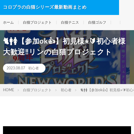
コロプラの白猫シリーズ最新動画まとめ
ホーム
白猫プロジェクト
白猫テニス
白猫ゴルフ
🐈🚹🚺【参加ok👍】初見様⭐︎🔰初心者様
大歓迎‼️リンの白猫プロジェクト
2023.08.07
初心者
HOME
白猫プロジェクト
初心者
🐈🚹🚺【参加ok👍】初見様⭐︎