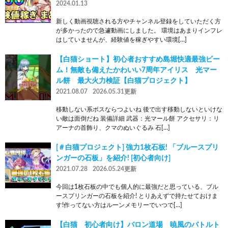
2024.01.13
新しく動画視聴される方やチャンネル登録をしていただく方
が多かったので急遽動画にしました。 環境はあまりインフレ
はしていませんが、経験値を稼ぎやすい環境[…]
【白猫ショート】初心者おすすめ島堀快適最強ビー
ム！無敵も備えたかわいい7周年アイリス 光マー
ル餅 最大火力検証【白猫プロジェクト】
2021.08.07
2026.05.31更新
移動しない系ボスならつよいね 後で出す移動しないといけな
い敵は面倒だね 装備詳細 武器：光マール餅 アクセサリ：リ
アーナの首飾り、クマのぬいぐるみ 石[…]
[＃白猫プロジェクト] 強力1枚石板! 「ブルースプリ
ンガーの石板」を紹介! [初心者向け]
2021.07.28
2026.05.24更新
今回は1枚石板の中でも個人的に最強だと思っている、ブル
ースプリンガーの石板を紹介! とりあえずで持たせておけま
す!作ってない方はルーンメモリーでいつで[…]
【白猫 初心者向け】バロン道場 暁風のバトルト