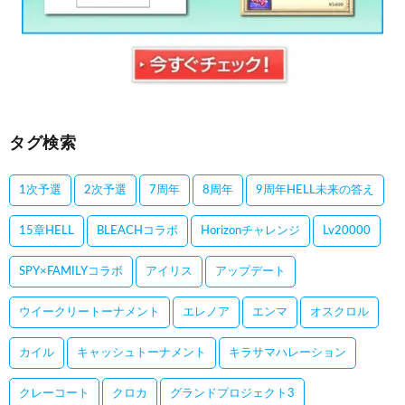
タグ検索
1次予選
2次予選
7周年
8周年
9周年HELL未来の答え
15章HELL
BLEACHコラボ
Horizonチャレンジ
Lv20000
SPY×FAMILYコラボ
アイリス
アップデート
ウイークリートーナメント
エレノア
エンマ
オスクロル
カイル
キャッシュトーナメント
キラサマハレーション
クレーコート
クロカ
グランドプロジェクト3