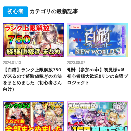
初心者
カテゴリの最新記事
2024.01.13
2023.08.07
【白猫】ランク上限解放750
🐈🚹🚺【参加ok👍】初見様⭐︎🔰
が来るので経験値稼ぎの方法
初心者様大歓迎‼️リンの白猫プ
をまとめました（初心者さん
ロジェクト
向け）