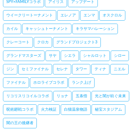
SPY×FAMILYコラボ
アイリス
アップデート
ウイークリートーナメント
エレノア
エンマ
オスクロル
カイル
キャッシュトーナメント
キラサマハレーション
クレーコート
クロカ
グランドプロジェクト3
グランドマスターズ
サヤ
シエラ
シャルロット
シロー
ジン
セミファイナル
セレナ
タワー
ティナ
ニエル
ファイナル
ホロライブコラボ
ランク上げ
リコリスリコイルコラボ
リョナ
五条悟
光と闇が紡ぐ未来
呪術廻戦コラボ
火力検証
白猫温泉物語
秘宝スタジアム
闇の王の後継者