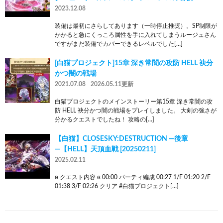
2023.12.08
装備は最初にさらしてあります（一時停止推奨）。SP制限が
かかると急にくっころ属性を手に入れてしまうルージュさん
ですがまだ装備でカバーできるレベルでした[…]
[白猫プロジェクト]15章 深き常闇の攻防 HELL 袂分
かつ闇の戦場
2021.07.08
2026.05.11更新
白猫プロジェクトのメインストーリー第15章 深き常闇の攻
防 HELL 袂分かつ闇の戦場をプレイしました。 大剣の強さが
分かるクエストでしたね！ 攻略の[…]
【白猫】CLOSESKY:DESTRUCTION ―後章
―【HELL】天頂血戦 [20250211]
2025.02.11
ʚ クエスト内容 ɞ 00:00 パーティ編成 00:27 1/F 01:20 2/F
01:38 3/F 02:26 クリア #白猫プロジェクト[…]