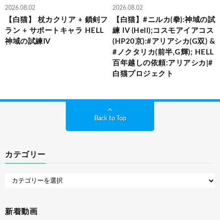
2026.08.02
2026.08.02
【白猫】 杖カクリア + 鎖剣フ
【白猫】#ニルカ(拳):神域の試
ラン + サポートキャラ HELL
練 IV (Hell);コスモアイアコス
神域の試練IV
(HP20京):#アリアシカ(G双) &
#ノクタリカ(前半,G輝); HELL
百年越しの依頼:アリアシカ|#
白猫プロジェクト
Back to Top
カテゴリー
新着動画