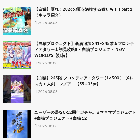
【白猫】夏れ！2026の夏を満喫する者たち！！part１
（キャラ紹介）
2026.08.08
【白猫プロジェクト】新層追加 241~245階🗼フロンテ
ィアタワー🗼初見攻略‼ ～白猫プロジェクト NEW
WORLD’S【灯赫】
2026.08.08
【白猫】245階 フロンティア・タワー ( Lv.500 ) 斧レ
スカ + 大剣エレノア 【55,435pt】
2026.08.08
ユーザーの居ない12周年ガチャ。 #マキマプロジェクト
#白猫プロジェクト #白猫 12
2026.08.08