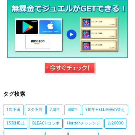
タグ検索
1次予選
2次予選
7周年
8周年
9周年HELL未来の答え
15章HELL
BLEACHコラボ
Horizonチャレンジ
Lv20000