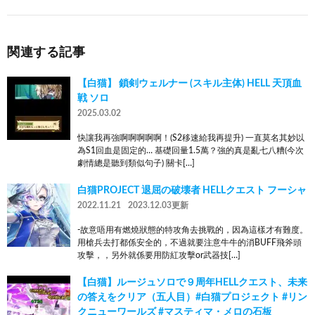
関連する記事
【白猫】 鎖剣ウェルナー (スキル主体) HELL 天頂血
戦 ソロ
2025.03.02
快讓我再強啊啊啊啊啊！(S2移速給我再提升) 一直莫名其妙以
為S1回血是固定的… 基礎回量1.5萬？強的真是亂七八糟(今次
劇情總是聽到類似句子) 關卡[…]
白猫PROJECT 退屈の破壊者 HELLクエスト フーシャ
2022.11.21
2023.12.03更新
-故意唔用有燃燒狀態的特攻角去挑戰的，因為這樣才有難度。
用槍兵去打都係安全的，不過就要注意牛牛的消BUFF飛斧頭
攻擊，，另外就係要用防紅攻擊or武器技[…]
【白猫】ルージュソロで９周年HELLクエスト、未来
の答えをクリア（五人目）#白猫プロジェクト #リン
クニューワールズ #マスティマ・メロの石板