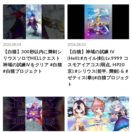
2026.08.04
2026.08.03
【白猫】300秒以内に輝剣シ
【白猫】神域の試練 IV
リウスソロでHELLクエスト
(Hell):#カイル(剣);Lv.9999 コ
神域の試練Ⅳをクリア #白猫
スモアイアコス(弱点, HP20
#白猫プロジェクト
京):#シリウス(前半, 輝劍) & #
ゼティス(拳)|#白猫プロジェク
ト